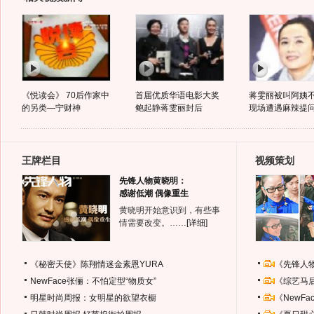
《悦读会》 70后作家中
首届优质华语电影大奖
蒋雯丽被叫阿姨
的另类—宁财神
鲍起静蒋雯丽封后
现场遭遇麻辣提
王牌栏目
视频策划
先锋人物黄晓明：
感谢低潮 偶像重生
黄晓明开始意识到，有些事
情需要改变。……
[详细]
《秘密天使》陈翔情迷金素恩YURA
《先锋人
NewFace张俪：不怕定型“物质女”
《综艺马
明星时尚周报：女明星的欲望衣橱
《NewF