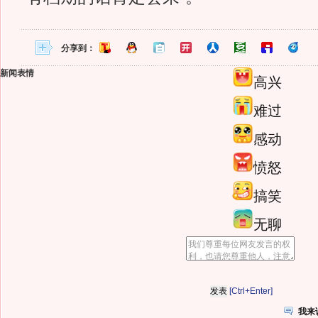
分享到：
新闻表情
高兴
难过
感动
愤怒
搞笑
无聊
[Ctrl+Enter]
我来