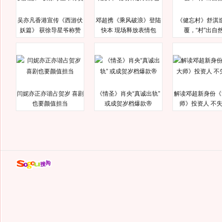
吴亦凡香港宣传《西游伏
邓超携《乘风破浪》登陆
《健忘村》舒淇
妖篇》 获徐导星爷称赞
快本 现场释放表情包
覆，“村”出自
闫妮亦正亦谐占贺岁 喜剧
《情圣》肖央“真诚出轨”
解读邓超新身份《
也要颜值担当
或成贺岁档爆款帝
师》投资人 不