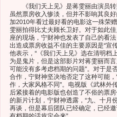
《我们天上见》是蒋雯丽由演员转
虽然票房收入惨淡，但并不影响其良好
加2010年看过最好看的电影这一殊荣
雯丽拍得比丈夫顾长卫好。对于如此佳
座的现场，宁财神也发表了自己的看法
出造成票房收益不佳的主要原因是“宣传
他表示，“《我们天上见》选在清明档
为是鬼片，但是这部影片对蒋雯丽而言
可能没有多考虑档期的问题”。对于是
合作，宁财神坚决地否定了这种可能，
作，大家风格不同”。电视版《武林外
后紧接着的电影版也创造了不俗的票房
的新片计划，宁财神透露，“九、十月
再谈，但是幕后团队已经确定，已经邀
有档期的话肯定会来”。