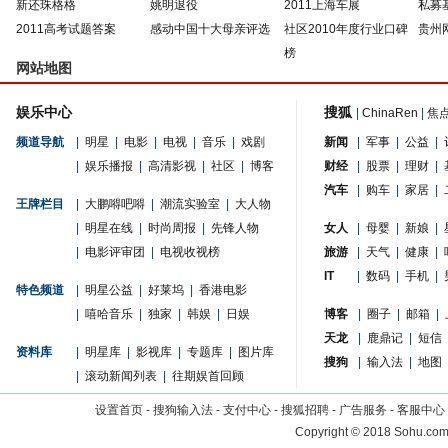
新还珠格格
姚明退役
2011上海车展
私募
2011高考试题答案
感动中国十大母亲评选
社区2010年度行业口碑
贵州
榜
网站地图
娱乐中心
搜狐
|
ChinaRen
|
焦
频道导航
|
明星
|
电影
|
电视
|
音乐
|
戏剧
新闻
|
军事
|
公益
|
|
娱乐播报
|
高清影视
|
社区
|
博客
财经
|
股票
|
理财
|
汽车
|
购车
|
家居
|
王牌栏目
|
大鹏嘚吧嘚
|
潮流实验室
|
大人物
|
明星在线
|
时尚周报
|
先锋人物
女人
|
母婴
|
新娘
|
|
电影评审团
|
电视收视榜
旅游
|
天气
|
健康
|
IT
|
数码
|
手机
|
特色频道
|
明星公益
|
好莱坞
|
香港电影
|
嘻哈音乐
|
独家
|
韩娱
|
日娱
博客
|
圈子
|
邮箱
|
天龙
|
鹿鼎记
|
短信
资料库
|
明星库
|
影视库
|
专题库
|
图片库
搜狗
|
输入法
|
地图
|
滚动新闻列表
|
往期娱首回顾
设置首页
-
搜狗输入法
-
支付中心
-
搜狐招聘
-
广告服务
-
客服中心
Copyright
©
2018 Sohu.com 