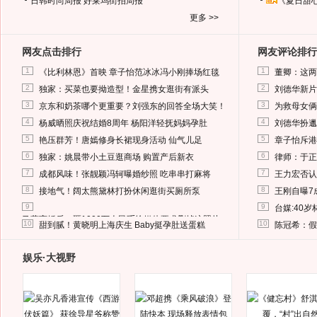
日韩时尚周报
好莱坞街拍周报
《夏日甜
更多 >>
网友点击排行
网友评论排行
1
1
《比利林恩》首映 章子怡范冰冰冯小刚捧场红毯
董卿：这两
2
2
独家：买菜也要拗造型！金星携女逛街有派头
刘德华新片
3
3
京东和奶茶哪个更重要？刘强东的回答全场大笑！
为救母女俩
4
4
杨威晒照庆祝结婚8周年 杨阳洋轻抚妈妈孕肚
刘德华扮邋
5
5
艳压群芳！唐嫣修身长裙现身活动 仙气儿足
章子怡斥港
6
6
独家：姚晨带小土豆逛商场 购置产后新衣
律师：于正
7
7
成都风味！张靓颖冯轲曝婚纱照 吃串串打麻将
王力宏否认
8
8
接地气！阔太熊黛林打扮休闲逛街买厕所泵
王刚自曝7
9
9
台媒:40
马蓉离婚后，砸1000万人民币给媒体要求删掉这照片
10
10
甜到腻！黄晓明上海庆生 Baby挺孕肚送蛋糕
陈冠希：假
娱乐·大视野