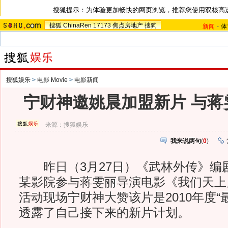
搜狐提示：为体验更加畅快的网页浏览，推荐您使用双核高
搜狐
ChinaRen
17173
焦点房地产
搜狗
新闻
-
体
搜狐娱乐
>
电影 Movie
>
电影新闻
宁财神邀姚晨加盟新片 与蒋
来源：
搜狐娱乐
我来说两句
(
0
)
昨日（3月27日）《武林外传》编
某影院参与蒋雯丽导演电影《我们天上
活动现场宁财神大赞该片是2010年度“
透露了自己接下来的新片计划。