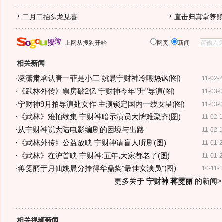
二月二抬头龙见喜
直击归真堂养
上网从搜狗开始
网页
新闻
相关新闻
·
凌潇肃承认唐一菲是小三 姚晨宁财神冷嘲热讽(图)
11-02-
·
《武林外传》票房破2亿 宁财神今年"升"导演(图)
11-03-
·
宁财神9月拍导演处女作 主演锁定国内一线女星(图)
11-03-
·
《武林》难拍续集 宁财神暗示演员大牌难聚齐(图)
11-02-
·
从宁财神说大陆电影编剧的困境与出路
11-02-
·
《武林外传》公益放映 宁财神请盲人听剧(图)
11-01-
·
《武林》在沪首映 宁财神:五年,大家都老了(图)
11-01-
·
蒋雯丽于月仙姚晨分捧得华鼎奖"最佳女演员"(图)
10-11-
更多关于
宁财神 蒋雯丽
的新闻>
相关视频新闻