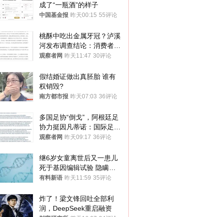
成了“一瓶酒”的样子
中国基金报
昨天00:15
55评论
桃酥中吃出金属牙冠？泸溪
河发布调查结论：消费者已
澄清，所发视频情况不属实
观察者网
昨天11:47
30评论
假结婚证做出真胚胎 谁有
权销毁?
南方都市报
昨天07:03
36评论
多国足协“倒戈”，阿根廷足
协力挺因凡蒂诺：国际足联
今后应继续在其领导下前行
观察者网
昨天09:17
36评论
继6岁女童离世后又一患儿
死于基因编辑试验 隐瞒一
年才对外披露
有料新语
昨天11:59
35评论
炸了！梁文锋回吐全部利
润，DeepSeek重启融资