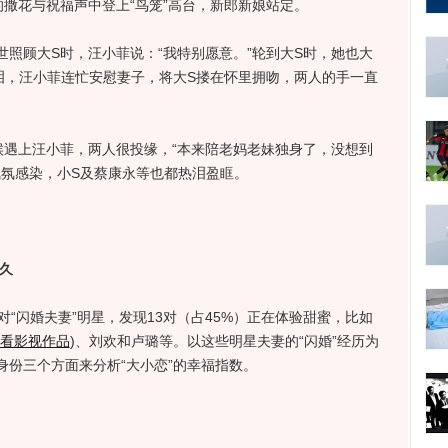
花与祝福声中登上“鸟笼”高台，新郎新娘站定。
顾大S时，汪小菲说：“我特别愿意。”轮到大S时，她也大
泪，汪小菲连忙安慰妻子，将大S搂在怀里拥吻，两人的手一直
上汪小菲，两人很投缘，“本来陪老妈老妹独身了，没想到
现场气氛感染，小S及蔡康永等也都热泪盈眶。
久
闪婚夫妻”明星，发现13对（占45%）正在体验甜蜜，比如
看影视作品
)
、刘欢和卢璐等。以这些明星夫妻的“闪婚”经历为
份三个方面来分析“大小恋”的幸福指数。