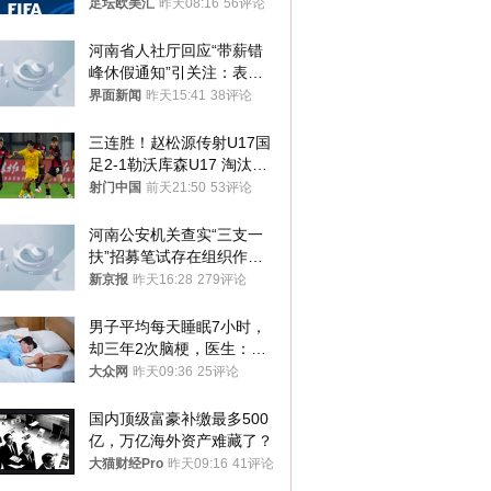
足坛欧美汇
昨天08:16
56评论
河南省人社厅回应“带薪错
峰休假通知”引关注：表述
不够准确，待修改后印发
界面新闻
昨天15:41
38评论
三连胜！赵松源传射U17国
足2-1勒沃库森U17 淘汰赛
将战河床
射门中国
前天21:50
53评论
河南公安机关查实“三支一
扶”招募笔试存在组织作弊
犯罪行为
新京报
昨天16:28
279评论
男子平均每天睡眠7小时，
却三年2次脑梗，医生：这
样睡觉更伤身
大众网
昨天09:36
25评论
国内顶级富豪补缴最多500
亿，万亿海外资产难藏了？
大猫财经Pro
昨天09:16
41评论