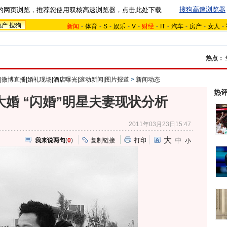
搜狗高速浏览器
的网页浏览，推荐您使用双核高速浏览器，点击此处下载
地产
搜狗
新闻
-
体育
-
S
-
娱乐
-
V
-
财经
-
IT
-
汽车
-
房产
-
女人
-
热点：
|微博直播|婚礼现场|酒店曝光|滚动新闻|图片报道
>
新闻动态
热
大婚 “闪婚”明星夫妻现状分析
2011年03月23日15:47
大
中
我来说两句
(
0
)
复制链接
打印
小