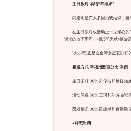
生日派对 易结“幸福果”
闪婚明星们大多因拍戏结识，也有
在生日派对或活动上一见倾心的闪婚
现场的地下车库，相识20天就领结
“大小恋”正是在台湾女星安以轩
相遇方式 幸福指数百分比 举例
生日派对 90% 刘伦浩和
翁虹
(
在
活动偶遇 58% 王珂和刘涛 彭坦
因戏相识 36% 陈建斌和蒋勤勤 
●相恋时间