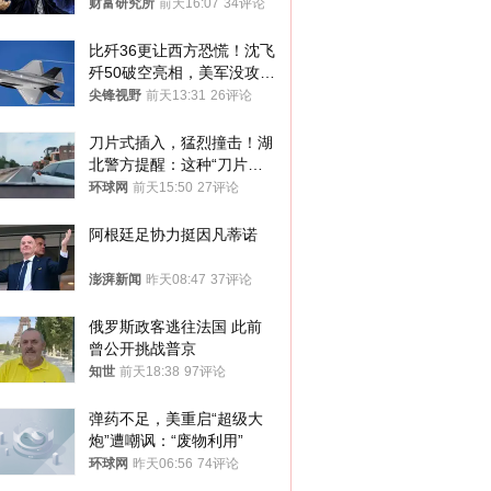
财富研究所
前天16:07
34评论
比歼36更让西方恐慌！沈飞
歼50破空亮相，美军没攻克
的技术被拿下
尖锋视野
前天13:31
26评论
刀片式插入，猛烈撞击！湖
北警方提醒：这种“刀片超
车”，太危险了
环球网
前天15:50
27评论
阿根廷足协力挺因凡蒂诺
澎湃新闻
昨天08:47
37评论
俄罗斯政客逃往法国 此前
曾公开挑战普京
知世
前天18:38
97评论
弹药不足，美重启“超级大
炮”遭嘲讽：“废物利用”
环球网
昨天06:56
74评论