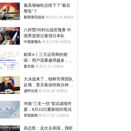
最高领袖给总统下了“最后
警告”？
新闻资讯综合
昨天20:19
38评论
八村塁/河村出战世预赛 中
国男篮错过最强日本队
中国篮镜头
昨天13:58
30评论
鲸算π丨三大运营商的烦
恼：用户流量越用越多，收
入却越来越少
新京报
昨天17:27
43评论
大决战来了，朝鲜导弹部队
赴俄，普京新设特殊兵种，
76岁老将扛旗
虚怀论语
昨天10:28
26评论
河南“三支一扶”笔试成绩作
废，8月22日重新组织笔试
界面新闻
昨天17:30
118评论
高志凯：这次去美国，我听