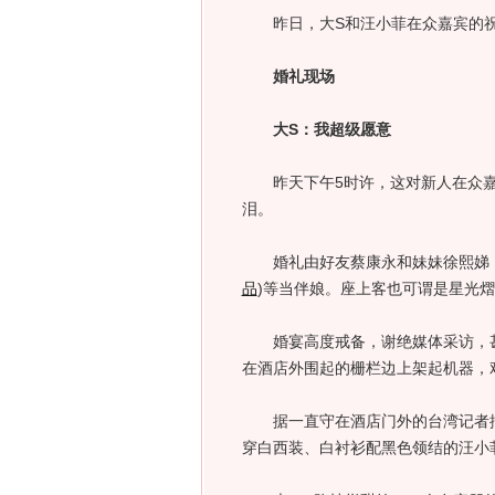
昨日，大S和汪小菲在众嘉宾的祝
婚礼现场
大S：我超级愿意
昨天下午5时许，这对新人在众嘉
泪。
婚礼由好友蔡康永和妹妹徐熙娣（
品
)
等当伴娘。座上客也可谓是星光熠
婚宴高度戒备，谢绝媒体采访，甚
在酒店外围起的栅栏边上架起机器，
据一直守在酒店门外的台湾记者描
穿白西装、白衬衫配黑色领结的汪小