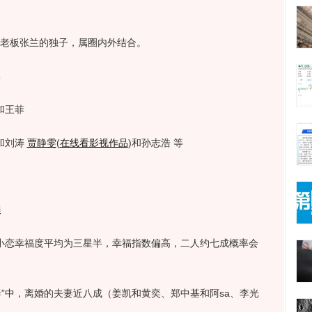
老板张兰的独子，属圈内外结合。
比
和王菲
和刘涛
贾静雯
(
在线看影视作品
)
和孙志浩 等
程
小恋幸福度平均为三星半，幸福指数偏高，二人约七成概率会
”中，离婚的夫妻近八成（姜凯和黄奕、郑中基和阿sa、李光