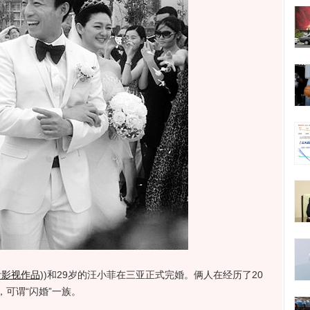
看影视作品
)
)和29岁的汪小菲在三亚正式完婚。俩人在经历了20
可谓“闪婚”一族。