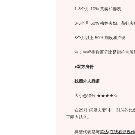
1-3个月 10% 黄奕和姜凯
3-5个月 50% 梅婷夫妇、翁虹夫
5个月以上 50% 刘欢和卢璐
注：幸福指数百分比是指符合所属
●双方身份
找圈外人靠谱
大小恋得分 ★★★★☆
在29对“闪婚夫妻”中，31%的
于圈内结合。
典型代表是与
英达
(
在线看影视作