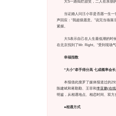
大S一路灿烂甜笑，二人在亲朋的撒
当证婚人问汪小菲是否愿一生一世照
声回应：“我超级愿意。”说完当场落
紧握。
大S表示自己在人生最低潮的时候遇
在北京找到了Mr. Right。”受到
幸福指数
“大小”牵手得分高 七成概率会长
本报借此搜罗了媒体报道过的29对“
陈建斌和蒋勤勤、王菲和
李亚鹏
(
在线
明鉴，从相遇地点、相恋时间、双方身
●相遇方式