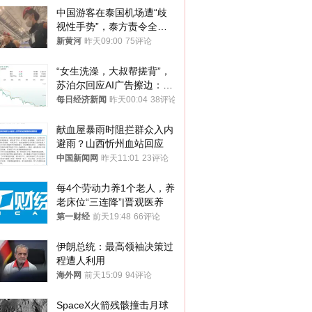
中国游客在泰国机场遭“歧
视性手势”，泰方责令全面
调查，对责任人采取最严厉
新黄河
昨天09:00
75评论
处分
“女生洗澡，大叔帮搓背”，
苏泊尔回应AI广告擦边：视
频全下架，已强化内容管理
每日经济新闻
昨天00:04
38评论
与审核
献血屋暴雨时阻拦群众入内
避雨？山西忻州血站回应
中国新闻网
昨天11:01
23评论
每4个劳动力养1个老人，养
老床位“三连降”|晋观医养
第一财经
前天19:48
66评论
伊朗总统：最高领袖决策过
程遭人利用
海外网
前天15:09
94评论
SpaceX火箭残骸撞击月球