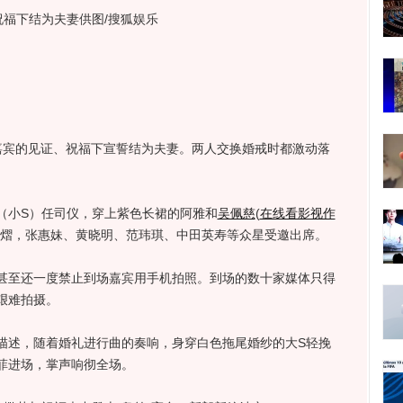
福下结为夫妻供图/搜狐娱乐
宾的见证、祝福下宣誓结为夫妻。两人交换婚戒时都激动落
小S）任司仪，穿上紫色长裙的阿雅和
吴佩慈
(
在线看影视作
熠，张惠妹、黄晓明、范玮琪、中田英寿等众星受邀出席。
至还一度禁止到场嘉宾用手机拍照。到场的数十家媒体只得
艰难拍摄。
述，随着婚礼进行曲的奏响，身穿白色拖尾婚纱的大S轻挽
菲进场，掌声响彻全场。