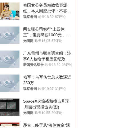
泰国女公务员精致妆容爆
红，本人回应批评：不喜欢
就别看
观察者网
前天18:32
67评论
网友曝公司实行“上四休
三”，但要降薪1000元，不
接受只能辞职
光明网
昨天15:05
67评论
广东雷州市联合调查组：涉
事6人被给予相应党纪政务
处分和组织处理
新闻资讯综合
昨天18:30
98评论
俄军：乌军伤亡总人数逼近
250万
观察者网
昨天10:07
31评论
SpaceX火箭残骸撞击月球
 月面出现撞击坑(图)
光明网
昨天10:55
20评论
茅台，终于从“液体黄金”活