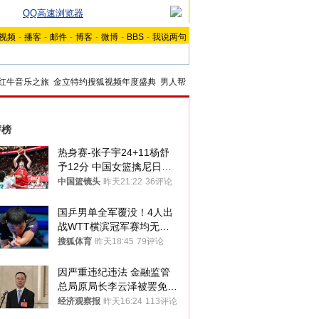
QQ高速浏览器
视频
-
播客
-
邮件
-
博客
-
微博
-
BBS
-
我说两句
红牛音乐之旅
金立特约搜狐视频年度盛典
男人帮
评榜
热身赛-张子宇24+11杨舒
予12分 中国女篮擒尼日利
亚
中国篮镜头
昨天21:22
36评论
国乒男单全军覆没！4人出
战WTT横滨冠军赛均无缘
八强
搜狐体育
昨天18:45
79评论
因严重违纪违法 金融监管
总局原局长李云泽被罢免全
国人大代表
经济观察报
昨天16:24
113评论