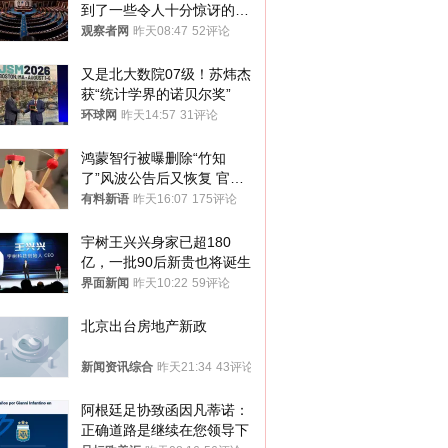
到了一些令人十分惊讶的消
息
观察者网
昨天08:47
52评论
又是北大数院07级！苏炜杰
获“统计学界的诺贝尔奖”
环球网
昨天14:57
31评论
鸿蒙智行被曝删除“竹知
了”风波公告后又恢复 官媒
曾力挺：劝华为要大度的，
有料新语
昨天16:07
175评论
你们适不适合？
宇树王兴兴身家已超180
亿，一批90后新贵也将诞生
界面新闻
昨天10:22
59评论
北京出台房地产新政
新闻资讯综合
昨天21:34
43评论
阿根廷足协致函因凡蒂诺：
正确道路是继续在您领导下