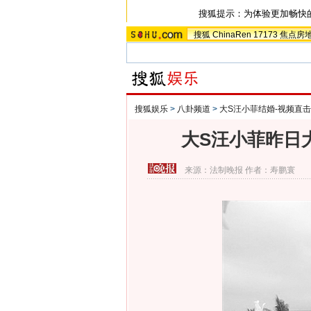
搜狐提示：为体验更加畅快
搜狐
ChinaRen
17173
焦点房
搜狐娱乐
>
八卦频道
>
大S汪小菲结婚-视频直击
大S汪小菲昨日
来源：
法制晚报
作者：寿鹏寰