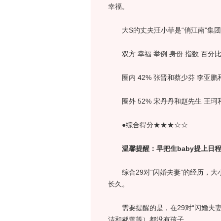
幸福。
大S的丈夫汪小菲是“俏江南”集团
双方 幸福 举例 身份 指数 百分
圈内 42% 张晋和蔡少芬 李亚鹏
圈外 52% 宋丹丹和赵先生 王珂
●综合得分★★★☆☆
温馨提醒：早把生baby提上日
综合29对“闪婚夫妻”的经历，大
长久。
需要提醒的是，在29对“闪婚夫妻
洁和郝蕾等）都没有孩子。