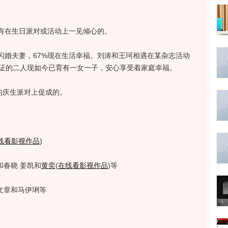
在生日派对或活动上一见倾心的。
夫妻，67%现在生活幸福。刘涛和王珂相遇在某杂志活动
婚证的二人现如今已育有一女一子，安心享受着家庭幸福。
的庆生派对上促成的。
线看影视作品
)
和春晓 姜凯和
黄奕
(
在线看影视作品
)
等
文章和马伊琍等