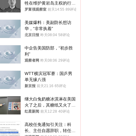
牲在维护黄岩岛主权的行动
中
罗富强观察室
前天14:55
89评论
美媒爆料：美副防长想访
华，“非常执着”
北京日报
昨天08:04
58评论
中企告美国防部，“初步胜
利”
观察者网
昨天08:06
29评论
WTT横滨冠军赛：国乒男
单无缘八强
新京报
前天21:16
65评论
继大白兔奶糖冰淇淋在美国
火了之后，其糖纸又火了！
海外博主盛赞：平面设计经
红星新闻
前天12:28
40评论
典之作
高校任免通知引关注：科
长、主任自愿辞职，转任思