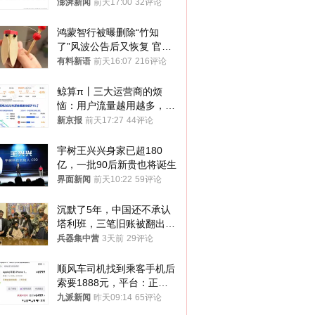
政辅导员
澎湃新闻
前天17:00
32评论
鸿蒙智行被曝删除“竹知
了”风波公告后又恢复 官媒
曾力挺：劝华为要大度的，
有料新语
前天16:07
216评论
你们适不适合？
鲸算π丨三大运营商的烦
恼：用户流量越用越多，收
入却越来越少
新京报
前天17:27
44评论
宇树王兴兴身家已超180
亿，一批90后新贵也将诞生
界面新闻
前天10:22
59评论
沉默了5年，中国还不承认
塔利班，三笔旧账被翻出，
最大风险出现
兵器集中营
3天前
29评论
顺风车司机找到乘客手机后
索要1888元，平台：正和
司机沟通协商
九派新闻
昨天09:14
65评论