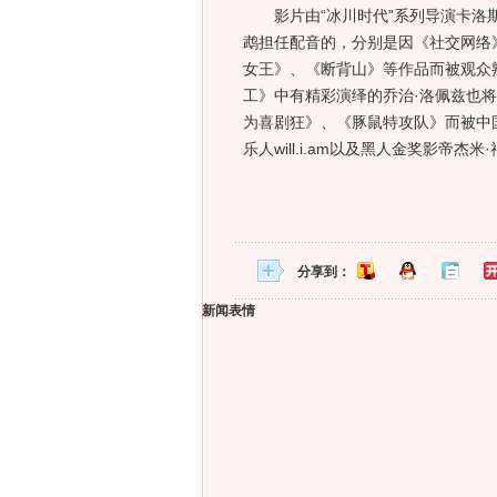
影片由“冰川时代”系列导演卡洛斯
鹉担任配音的，分别是因《社交网络
女王》、《断背山》等作品而被观众
工》中有精彩演绎的乔治·洛佩兹也将
为喜剧狂》、《豚鼠特攻队》而被中
乐人will.i.am以及黑人金奖影帝
分享到：
新闻表情