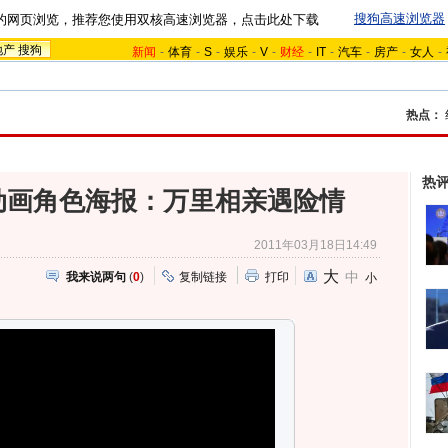
搜狗高速浏览器
的网页浏览，推荐您使用双核高速浏览器，点击此处下载
地产
搜狗
新闻
-
体育
-
S
-
娱乐
-
V
-
财经
-
IT
-
汽车
-
房产
-
女人
-
热点：
热
动画角色海报：万里相亲遇险情
2011年03月18日14:49
大
中
我来说两句
(
0
)
复制链接
打印
小