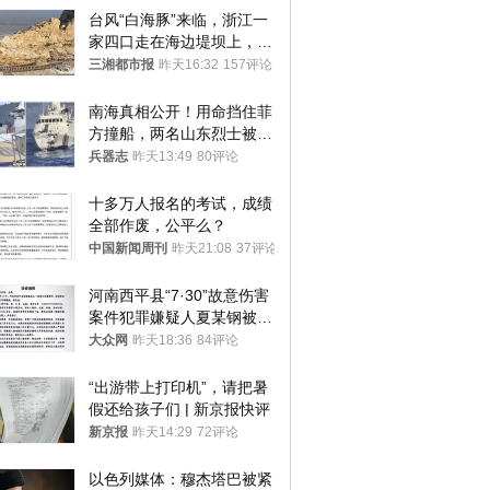
台风“白海豚”来临，浙江一
家四口走在海边堤坝上，其
中9岁男孩被巨浪卷入海
三湘都市报
昨天16:32
157评论
中，搜救仍在进行
南海真相公开！用命挡住菲
方撞船，两名山东烈士被授
武警最高荣誉
兵器志
昨天13:49
80评论
十多万人报名的考试，成绩
全部作废，公平么？
中国新闻周刊
昨天21:08
37评论
河南西平县“7·30”故意伤害
案件犯罪嫌疑人夏某钢被抓
获
大众网
昨天18:36
84评论
“出游带上打印机”，请把暑
假还给孩子们 | 新京报快评
新京报
昨天14:29
72评论
以色列媒体：穆杰塔巴被紧