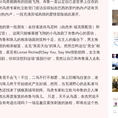
分鸟类都拥有的技能飞翔。布鲁一直认定自己是世界上仅存的
的鸟类专家杜立欧登门造访后得知在巴西的里约热内卢还有另
里约热内卢，一段充满异域风情的爱情冒险就此展开。
的第一批朋友：金丝雀迷你鸟尼科（由杰米·福克斯配音）和
.am配音）。这两只能够展翅飞翔的小鸟加剧了布鲁内心的震动，
布鲁和珠儿的相亲场面则笑料十足。在主人的撮合下，男主角
的相亲秘笈，去见“美若天仙”的珠儿。然而怎料这位“美女”相
Lionel Richie的Say You, Say Me情歌助阵，女主角
闹剧，但却没想到这场“逃脱行动”，竟然让自己和布鲁落入走私
竟不会飞！不过，二鸟不打不相爱，加上巨嘴鸟拉斐尔，迷
与珠儿终于开始彼此产生好感…然而，当充满野心的走私者与
杰还找来了狨猴莫绒等助阵。鸟类专家杜立欧与布鲁的主人琳
救出再度落笼的布鲁与珠儿。 只是，天不从鸟愿，奈杰穷追不
会有奇迹出现吗？一场逗趣且紧张刺激的旅程，即将在这个热