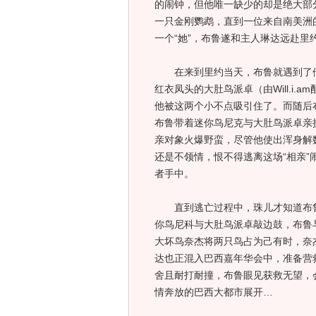
的闹钟，但他唯一缺少的却是绝大部
一只金刚鹦鹉，直到一位来自南美洲
一个“她”，布鲁遂和主人琳达远赴
在来到里约当天，布鲁就遇到了他
红衣凤头的大肚鸟派卓（由Will.i
他被这两个小不点吸引住了。而随后
布鲁带着迷你鸟尼克与大肚鸟派卓亲授
亲对象火爆野蛮，尽管他使出浑身解数，甚至有
还是不领情，恨不得逃离这场“相亲”
者手中。
直到逃亡过程中，珠儿才知道布鲁
你鸟尼科与大肚鸟派卓敲边鼓，布鲁
大坏鸟奈杰将两只鸟占为己有时，奈
达也正混入巴西嘉年华会中，准备营
舍且耐打耐撞，布鲁眼见获救无望，
情奔放的巴西大都市展开…