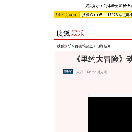
搜狐提示：为体验更加畅快
搜狐
ChinaRen
17173
焦点房
搜狐娱乐
>
好莱坞频道
>
电影新闻
《里约大冒险》
来源：
Mtime时光网