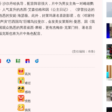
·沙尔丹哈执导，配音阵容强大，片中为男女主角一对雌雄鹦
》人气直升的杰西·艾森伯格和因《公主日记》、《穿普拉达的
熟悉的安妮·海瑟薇。此外，好莱坞著名喜剧影星，在《邻家特
声演“巴西国鸟”巨嘴鸟拉斐尔，金发美女莱斯利·曼恩、因《我
国观众熟悉的男星崔西·摩根，更有杰梅奈·克莱门特、著名音
杰米·福克斯也将为片中角色配音。
(责任编辑：布鲁)
高兴
难过
感动
愤怒
搞笑