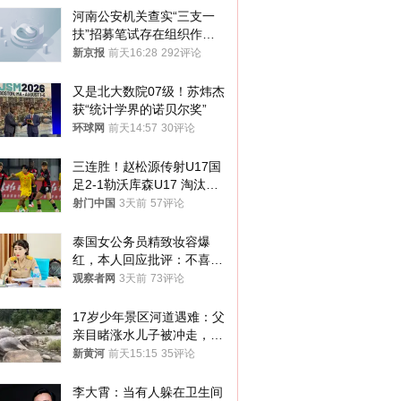
河南公安机关查实“三支一
扶”招募笔试存在组织作弊
犯罪行为
新京报
前天16:28
292评论
又是北大数院07级！苏炜杰
获“统计学界的诺贝尔奖”
环球网
前天14:57
30评论
三连胜！赵松源传射U17国
足2-1勒沃库森U17 淘汰赛
将战河床
射门中国
3天前
57评论
泰国女公务员精致妆容爆
红，本人回应批评：不喜欢
就别看
观察者网
3天前
73评论
17岁少年景区河道遇难：父
亲目睹涨水儿子被冲走，当
地排除上游泄洪，家属盼厘
新黄河
前天15:15
35评论
清责任
李大霄：当有人躲在卫生间