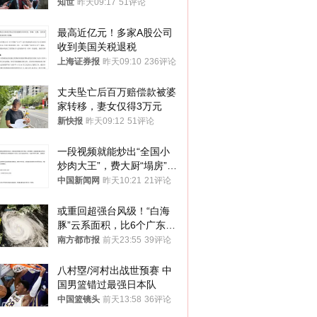
知世
昨天09:17
51评论
最高近亿元！多家A股公司
收到美国关税退税
上海证券报
昨天09:10
236评论
丈夫坠亡后百万赔偿款被婆
家转移，妻女仅得3万元
新快报
昨天09:12
51评论
一段视频就能炒出“全国小
炒肉大王”，费大厨“塌房”了
吗？
中国新闻网
昨天10:21
21评论
或重回超强台风级！“白海
豚”云系面积，比6个广东还
大！深圳官方：注意这件事
南方都市报
前天23:55
39评论
八村塁/河村出战世预赛 中
国男篮错过最强日本队
中国篮镜头
前天13:58
36评论