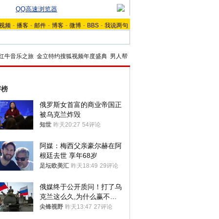
QQ高速浏览器
视频
-
播客
-
邮件
-
博客
-
微博
-
BBS
-
我说两句
红牛音乐之旅
金立特约搜狐视频年度盛典
男人帮
评榜
俄罗斯女首富的商业帝国正
被乌克兰炸毁
知世
昨天20:27
54评论
阿媒：梅西父亲豪尔赫在阿
根廷去世 享年68岁
足坛欧美汇
昨天18:49
29评论
俄媒终于公开质问！打了乌
克兰这么久,为什么赢不了?
答案令人沉默
尖锋视野
昨天13:47
27评论