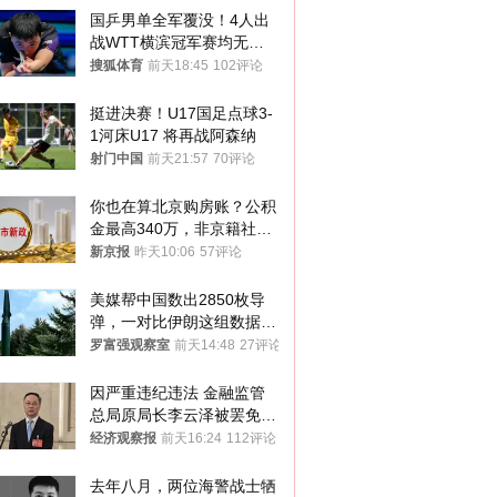
国乒男单全军覆没！4人出
战WTT横滨冠军赛均无缘
八强
搜狐体育
前天18:45
102评论
挺进决赛！U17国足点球3-
1河床U17 将再战阿森纳
射门中国
前天21:57
70评论
你也在算北京购房账？公积
金最高340万，非京籍社保
1年
新京报
昨天10:06
57评论
美媒帮中国数出2850枚导
弹，一对比伊朗这组数据，
发现出大事了
罗富强观察室
前天14:48
27评论
因严重违纪违法 金融监管
总局原局长李云泽被罢免全
国人大代表
经济观察报
前天16:24
112评论
去年八月，两位海警战士牺