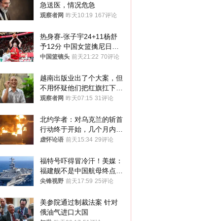
急送医，情况危急
观察者网
昨天10:19
167评论
热身赛-张子宇24+11杨舒
予12分 中国女篮擒尼日利
亚
中国篮镜头
前天21:22
70评论
越南出版业出了个大案，但
不用怀疑他们把红旗扛下去
的决心
观察者网
昨天07:15
31评论
北约学者：对乌克兰的斩首
行动终于开始，几个月内乌
将投降
虚怀论语
前天15:34
29评论
福特号吓得冒冷汗！美媒：
福建舰不是中国航母终点，
而是新起点！
尖锋视野
前天17:59
25评论
美参院通过制裁法案 针对
俄油气进口大国