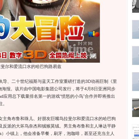
拉斐尔和爱流口水的哈巴狗路易兹
执导、二十世纪福斯与蓝天工作室重磅打造的3D动画巨制《里
物海报。该片由中国电影集团公司发行，将于4月8日亚洲同步
iPad应用总下载量排名第一的游戏“愤怒的小鸟”合作并即将推出
注。
主角布鲁和珠儿、好朋友巨嘴鸟拉斐尔和爱流口水的哈巴狗
及反派的大坏鸟奈杰和狨猴莫绒。男主角布鲁和主人琳达平静
ota）小镇上，他会准备早餐，刷牙，泡咖啡，甚至还充当主人