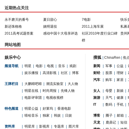
近期热点关注
永不磨灭的番号
夏日甜心
7电影
快乐
新还珠格格
姚明退役
2011上海车展
私募
2011高考试题答案
感动中国十大母亲评选
社区2010年度行业口碑
贵州
榜
网站地图
娱乐中心
搜狐
|
ChinaRen
|
焦
频道导航
|
明星
|
电影
|
电视
|
音乐
|
戏剧
新闻
|
军事
|
公益
|
|
娱乐播报
|
高清影视
|
社区
|
博客
财经
|
股票
|
理财
|
汽车
|
购车
|
家居
|
王牌栏目
|
大鹏嘚吧嘚
|
潮流实验室
|
大人物
|
明星在线
|
时尚周报
|
先锋人物
女人
|
母婴
|
新娘
|
|
电影评审团
|
电视收视榜
旅游
|
天气
|
健康
|
IT
|
数码
|
手机
|
特色频道
|
明星公益
|
好莱坞
|
香港电影
|
嘻哈音乐
|
独家
|
韩娱
|
日娱
博客
|
圈子
|
邮箱
|
天龙
|
鹿鼎记
|
短信
资料库
|
明星库
|
影视库
|
专题库
|
图片库