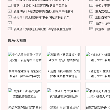
6
6
独家：姚晨带小土豆逛商场 购置产后新衣
律师：于正
7
7
成都风味！张靓颖冯轲曝婚纱照 吃串串打麻将
王力宏否认
8
8
接地气！阔太熊黛林打扮休闲逛街买厕所泵
王刚自曝7
9
9
台媒:40
马蓉离婚后，砸1000万人民币给媒体要求删掉这照片
10
10
甜到腻！黄晓明上海庆生 Baby挺孕肚送蛋糕
陈冠希：假
娱乐·大视野
吴亦凡香港宣传《西游伏
邓超携《乘风破浪》登陆
《健忘村》舒淇
妖篇》 获徐导星爷称赞
快本 现场释放表情包
覆，“村”出自
闫妮亦正亦谐占贺岁 喜剧
《情圣》肖央“真诚出轨”
解读邓超新身份《