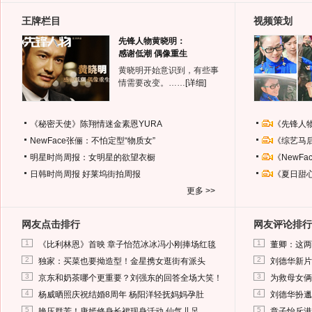
王牌栏目
视频策划
先锋人物黄晓明：
感谢低潮 偶像重生
黄晓明开始意识到，有些事
情需要改变。……
[详细]
《秘密天使》陈翔情迷金素恩YURA
《先锋人
NewFace张俪：不怕定型“物质女”
《综艺马
明星时尚周报：女明星的欲望衣橱
《NewF
日韩时尚周报
好莱坞街拍周报
《夏日甜
更多 >>
网友点击排行
网友评论排行
1
1
《比利林恩》首映 章子怡范冰冰冯小刚捧场红毯
董卿：这两
2
2
独家：买菜也要拗造型！金星携女逛街有派头
刘德华新片
3
3
京东和奶茶哪个更重要？刘强东的回答全场大笑！
为救母女俩
4
4
杨威晒照庆祝结婚8周年 杨阳洋轻抚妈妈孕肚
刘德华扮邋
5
5
艳压群芳！唐嫣修身长裙现身活动 仙气儿足
章子怡斥港