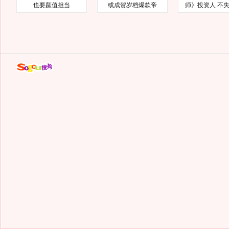
也要颜值担当
或成贺岁档爆款帝
师》投资人 不