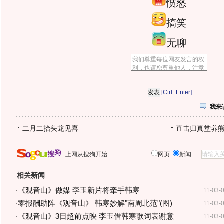
愤怒
搞笑
无聊
[Ctrl+Enter]
我来
二月二抬头龙见喜
直击归真堂养
上网从搜狗开始
网页
新闻
相关新闻
·
《观音山》做媒 李玉新片将牵手韩寒
11-03-
·
零报酬助阵《观音山》 韩寒妙解"南周北范"(图)
11-03-
·
《观音山》3日超前点映 李玉借韩寒歌词表谢意
11-03-