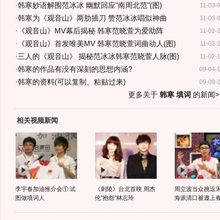
·
韩寒妙语解围范冰冰 幽默回应"南周北范"(图)
11-03-
·
韩寒为《观音山》两肋插刀 赞范冰冰唱似神曲
11-03-
·
《观音山》MV幕后揭秘 韩寒范晓萱为爱助阵
11-02-
·
《观音山》首发唯美MV 韩寒范晓萱词曲动人(图)
11-02-
·
三人的《观音山》 揭秘范冰冰韩寒范晓萱人脉(图)
11-02-
·
韩寒的作品有没有深刻的思想内涵?
09-04-
·
韩寒的资料(可以复制、粘贴过来)
09-09-
更多关于
韩寒 填词
的新闻>
相关视频新闻
李宇春加油推介会①:试
《刺陵》台北首映 周杰
周立波当众挑逗
图做填词人
伦"抱怨"林志玲
海派清口被邀上