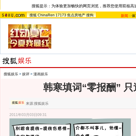
搜狐提示：为体验更加畅快的网页浏览，推荐您使用双核高
搜狐
ChinaRen
17173
焦点房地产
搜狗
新闻
-
体
搜狐娱乐
>
娱评
>
漫画娱乐
韩寒填词“零报酬” 
来源:
搜狐娱乐
2011年03月03日09:31