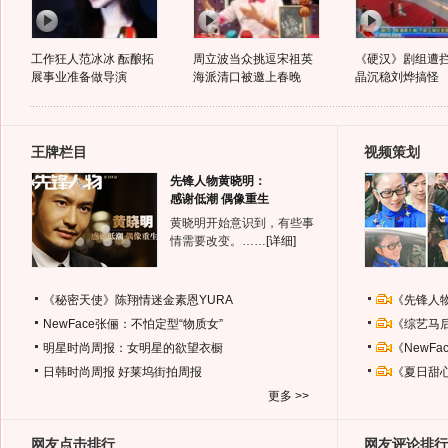
工作狂人范冰冰 酝酿拓
周立波当众挑逗宋祖英
《硬汉》剧组遭拦
展事业准备做导演
海派清口被邀上春晚
晶沉稳刘烨搞怪
王牌栏目
视频策划
先锋人物黄晓明：
感谢低潮 偶像重生
黄晓明开始意识到，有些事
情需要改变。……
[详细]
《秘密天使》陈翔情迷金素恩YURA
《先锋人
NewFace张俪：不怕定型“物质女”
《综艺马
明星时尚周报：女明星的欲望衣橱
《NewF
日韩时尚周报
好莱坞街拍周报
《夏日甜
更多 >>
网友点击排行
网友评论排行