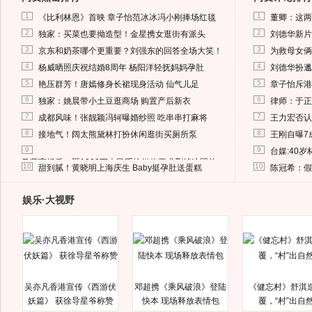
1
1
《比利林恩》首映 章子怡范冰冰冯小刚捧场红毯
董卿：这两
2
2
独家：买菜也要拗造型！金星携女逛街有派头
刘德华新片
3
3
京东和奶茶哪个更重要？刘强东的回答全场大笑！
为救母女俩
4
4
杨威晒照庆祝结婚8周年 杨阳洋轻抚妈妈孕肚
刘德华扮邋
5
5
艳压群芳！唐嫣修身长裙现身活动 仙气儿足
章子怡斥港
6
6
独家：姚晨带小土豆逛商场 购置产后新衣
律师：于正
7
7
成都风味！张靓颖冯轲曝婚纱照 吃串串打麻将
王力宏否认
8
8
接地气！阔太熊黛林打扮休闲逛街买厕所泵
王刚自曝7
9
9
台媒:40
马蓉离婚后，砸1000万人民币给媒体要求删掉这照片
10
10
甜到腻！黄晓明上海庆生 Baby挺孕肚送蛋糕
陈冠希：假
娱乐·大视野
吴亦凡香港宣传《西游伏
邓超携《乘风破浪》登陆
《健忘村》舒淇
妖篇》 获徐导星爷称赞
快本 现场释放表情包
覆，“村”出自