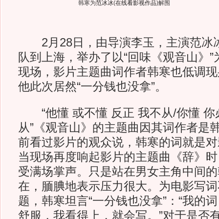
韩寒为
范冰冰
(
在线看影视作品
)
解围
2月28日，由导演李玉，主演范冰
队到上海，举办了以“回味《观音山》”
现场，影片主题曲词作者韩寒也低调现身
他此次居然“一分钱也没拿”。
“他懂 或不懂 反正 我不从/你懂 你
从”《观音山》的主题曲因其词作者是
前看过影片的观众说，韩寒的词就是对
当现场再度响起影片的主题曲《辞》时
受满场掌声。只是站在男女主角中间的
在，腼腆地表示压力很大。为电影写词
题，韩寒坦言“一分钱也没拿”：“我的
舒服，我看得上，就会写。”对于是否