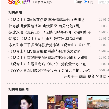
上网从搜狗开始
网页
新闻
相关新闻
·
《观音山》3日超前点映 李玉借韩寒歌词表谢意
11-03-
·
韩寒妙语解围范冰冰 幽默回应"南周北范"(图)
11-03-
·
范冰冰演《观音山》已无憾 期待墙外开花墙内香(图
11-03-
·
韩寒为《观音山》两肋插刀 赞范冰冰唱似神曲
11-03-
·
东京影帝王千源助阵影后范冰冰《观音山》首映(图)
11-02-
·
《观音山》MV幕后揭秘 韩寒范晓萱为爱助阵
11-02-
·
《观音山》首发唯美MV 韩寒范晓萱词曲动人(图)
11-02-
·
《观音山》主题曲定名《疯了》 范晓萱韩寒合创
11-02-
·
《????》新编,假如孙悟空没有了金箍儿事情会怎么
10-05-
更多关于
韩寒 观音
的新闻>
相关视频新闻