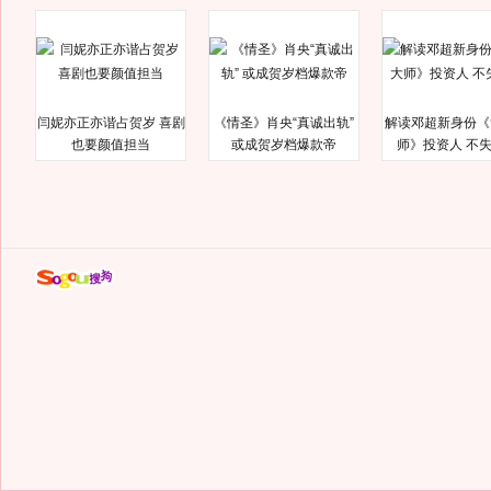
闫妮亦正亦谐占贺岁 喜剧
《情圣》肖央“真诚出轨”
解读邓超新身份《
也要颜值担当
或成贺岁档爆款帝
师》投资人 不