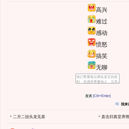
高兴
难过
感动
愤怒
搞笑
无聊
[Ctrl+Enter]
我来
二月二抬头龙见喜
直击归真堂养