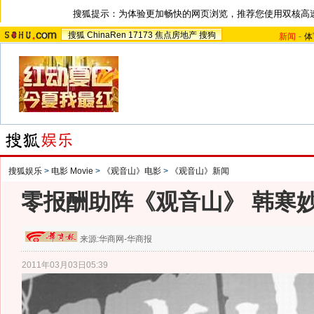
搜狐提示：为体验更加畅快的网页浏览，推荐您使用双核高
搜狐
ChinaRen
17173
焦点房地产
搜狗
新闻
-
体
搜狐娱乐
>
电影 Movie
>
《观音山》电影
>
《观音山》新闻
零报酬助阵《观音山》 韩寒妙
来源:
华商网-华商报
2011年03月03日05:39