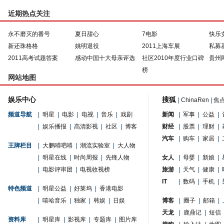
近期热点关注
永不磨灭的番号
夏日甜心
7电影
快乐
新还珠格格
姚明退役
2011上海车展
私募
2011高考试题答案
感动中国十大母亲评选
社区2010年度行业口碑
贵州
榜
网站地图
娱乐中心
搜狐
|
ChinaRen
|
焦
频道导航
|
明星
|
电影
|
电视
|
音乐
|
戏剧
新闻
|
军事
|
公益
|
|
娱乐播报
|
高清影视
|
社区
|
博客
财经
|
股票
|
理财
|
汽车
|
购车
|
家居
|
王牌栏目
|
大鹏嘚吧嘚
|
潮流实验室
|
大人物
|
明星在线
|
时尚周报
|
先锋人物
女人
|
母婴
|
新娘
|
|
电影评审团
|
电视收视榜
旅游
|
天气
|
健康
|
IT
|
数码
|
手机
|
特色频道
|
明星公益
|
好莱坞
|
香港电影
|
嘻哈音乐
|
独家
|
韩娱
|
日娱
博客
|
圈子
|
邮箱
|
天龙
|
鹿鼎记
|
短信
资料库
|
明星库
|
影视库
|
专题库
|
图片库