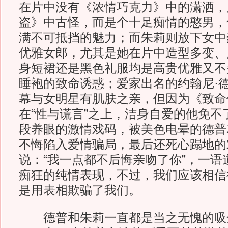
在片中没有《浓情巧克力》中的潇洒，
盗》中古怪，而是个十足痴情的憨男，
满不可抵挡的魅力；而朱莉则放下女中
优雅女郎，尤其是她在片中造型多变、
身短裙还是黑色礼服均是高贵优雅又不
睡袍的致命诱惑；爱家出名的约翰尼·
幕与女明星有肌肤之亲，但因为《致命
在“性与谎言”之上，洁身自爱的他免不
段养眼的激情戏码，被美色电晕的德普
不悔陷入爱情骗局，最后还死心蹋地的
说：“我一点都不后悔亲吻了你”，一语
痴狂的纯情表现，不过，我们应该相信
是用表相欺骗了我们。
德普和朱莉一直都是当之无愧的吸