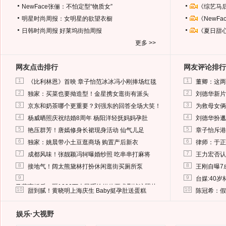
NewFace张俪：不怕定型“物质女”
《综艺马
明星时尚周报：女明星的欲望衣橱
《NewF
日韩时尚周报
好莱坞街拍周报
《夏日甜
更多 >>
网友点击排行
网友评论排行
1
1
《比利林恩》首映 章子怡范冰冰冯小刚捧场红毯
董卿：这两
2
2
独家：买菜也要拗造型！金星携女逛街有派头
刘德华新片
3
3
京东和奶茶哪个更重要？刘强东的回答全场大笑！
为救母女俩
4
4
杨威晒照庆祝结婚8周年 杨阳洋轻抚妈妈孕肚
刘德华扮邋
5
5
艳压群芳！唐嫣修身长裙现身活动 仙气儿足
章子怡斥港
6
6
独家：姚晨带小土豆逛商场 购置产后新衣
律师：于正
7
7
成都风味！张靓颖冯轲曝婚纱照 吃串串打麻将
王力宏否认
8
8
接地气！阔太熊黛林打扮休闲逛街买厕所泵
王刚自曝7
9
9
台媒:40
马蓉离婚后，砸1000万人民币给媒体要求删掉这照片
10
10
甜到腻！黄晓明上海庆生 Baby挺孕肚送蛋糕
陈冠希：假
娱乐·大视野