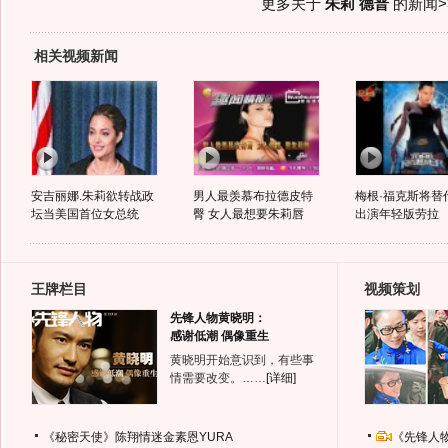
更多关于
朱莉 德普
的新闻>
相关视频新闻
安吉丽娜.朱莉欲转战政
男人最羡慕布拉德皮特
梅根·福克斯将替
坛当美国首位女总统
臀 女人最想要朱莉唇
出演年轻版劳拉
王牌栏目
视频策划
先锋人物黄晓明：
感谢低潮 偶像重生
黄晓明开始意识到，有些事
情需要改变。……
[详细]
《秘密天使》陈翔情迷金素恩YURA
《先锋人