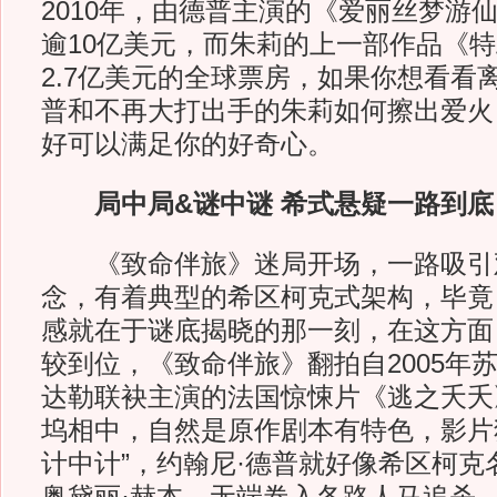
2010年，由德普主演的《爱丽丝梦游
逾10亿美元，而朱莉的上一部作品《
2.7亿美元的全球票房，如果你想看看
普和不再大打出手的朱莉如何擦出爱火
好可以满足你的好奇心。
局中局&谜中谜 希式悬疑一路到底
《致命伴旅》迷局开场，一路吸引
念，有着典型的希区柯克式架构，毕竟
感就在于谜底揭晓的那一刻，在这方面
较到位，《致命伴旅》翻拍自2005年苏
达勒联袂主演的法国惊悚片《逃之夭夭
坞相中，自然是原作剧本有特色，影片
计中计”，约翰尼·德普就好像希区柯克