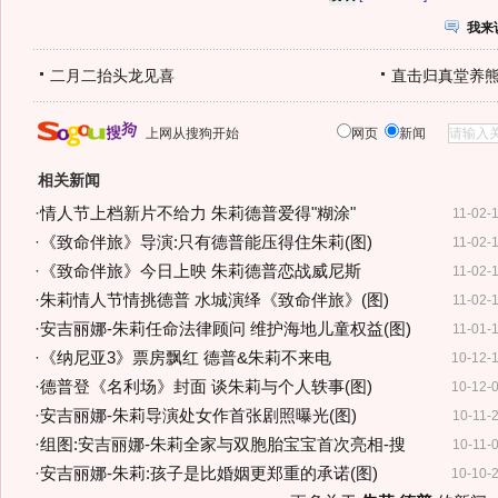
我来
二月二抬头龙见喜
直击归真堂养
上网从搜狗开始
网页
新闻
相关新闻
·
情人节上档新片不给力 朱莉德普爱得"糊涂"
11-02-
·
《致命伴旅》导演:只有德普能压得住朱莉(图)
11-02-
·
《致命伴旅》今日上映 朱莉德普恋战威尼斯
11-02-
·
朱莉情人节情挑德普 水城演绎《致命伴旅》(图)
11-02-
·
安吉丽娜-朱莉任命法律顾问 维护海地儿童权益(图)
11-01-
·
《纳尼亚3》票房飘红 德普&朱莉不来电
10-12-
·
德普登《名利场》封面 谈朱莉与个人轶事(图)
10-12-
·
安吉丽娜-朱莉导演处女作首张剧照曝光(图)
10-11-
·
组图:安吉丽娜-朱莉全家与双胞胎宝宝首次亮相-搜
10-11-
·
安吉丽娜-朱莉:孩子是比婚姻更郑重的承诺(图)
10-10-