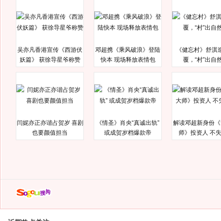
吴亦凡香港宣传《西游伏
邓超携《乘风破浪》登陆
《健忘村》舒淇
妖篇》 获徐导星爷称赞
快本 现场释放表情包
覆，“村”出自
闫妮亦正亦谐占贺岁 喜剧
《情圣》肖央“真诚出轨”
解读邓超新身份《
也要颜值担当
或成贺岁档爆款帝
师》投资人 不