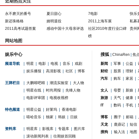
近期热点关注
永不磨灭的番号
夏日甜心
7电影
快乐
新还珠格格
姚明退役
2011上海车展
私募
2011高考试题答案
感动中国十大母亲评选
社区2010年度行业口碑
贵州
榜
网站地图
娱乐中心
搜狐
|
ChinaRen
|
焦
频道导航
|
明星
|
电影
|
电视
|
音乐
|
戏剧
新闻
|
军事
|
公益
|
|
娱乐播报
|
高清影视
|
社区
|
博客
财经
|
股票
|
理财
|
汽车
|
购车
|
家居
|
王牌栏目
|
大鹏嘚吧嘚
|
潮流实验室
|
大人物
|
明星在线
|
时尚周报
|
先锋人物
女人
|
母婴
|
新娘
|
|
电影评审团
|
电视收视榜
旅游
|
天气
|
健康
|
IT
|
数码
|
手机
|
特色频道
|
明星公益
|
好莱坞
|
香港电影
|
嘻哈音乐
|
独家
|
韩娱
|
日娱
博客
|
圈子
|
邮箱
|
天龙
|
鹿鼎记
|
短信
资料库
|
明星库
|
影视库
|
专题库
|
图片库
搜狗
|
输入法
|
地图
|
滚动新闻列表
|
往期娱首回顾