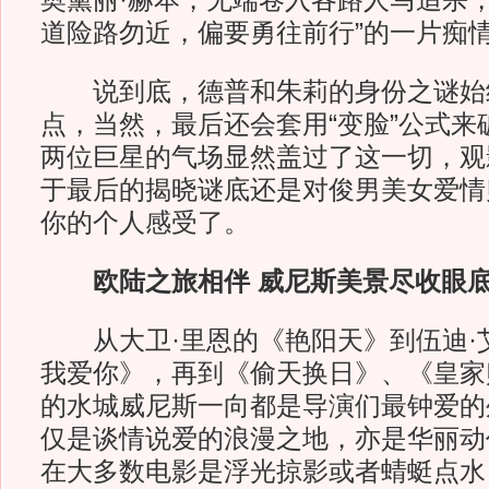
奥黛丽·赫本，无端卷入各路人马追杀，
道险路勿近，偏要勇往前行”的一片
说到底，德普和朱莉的身份之谜始
点，当然，最后还会套用“变脸”公式来
两位巨星的气场显然盖过了这一切，观
于最后的揭晓谜底还是对俊男美女爱情
你的个人感受了。
欧陆之旅相伴 威尼斯美景尽收眼
从大卫·里恩的《艳阳天》到伍迪·
我爱你》，再到《偷天换日》、《皇家
的水城威尼斯一向都是导演们最钟爱的
仅是谈情说爱的浪漫之地，亦是华丽动
在大多数电影是浮光掠影或者蜻蜓点水