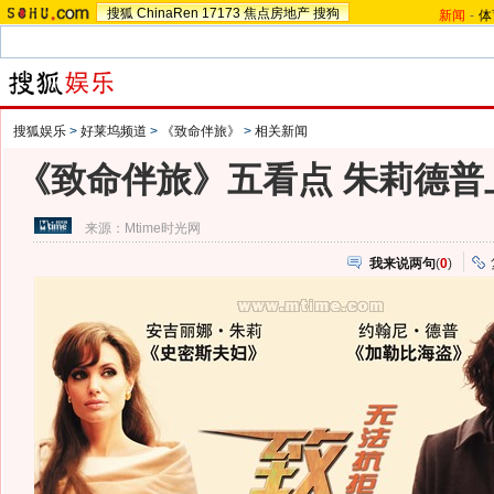
搜狐
ChinaRen
17173
焦点房地产
搜狗
新闻
-
体
搜狐娱乐
>
好莱坞频道
>
《致命伴旅》
>
相关新闻
《致命伴旅》五看点 朱莉德普
来源：
Mtime时光网
我来说两句
(
0
)