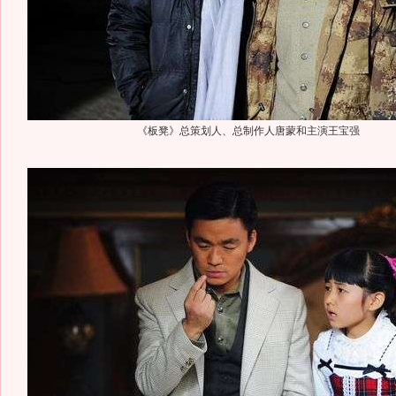
《板凳》总策划人、总制作人唐蒙和主演王宝强