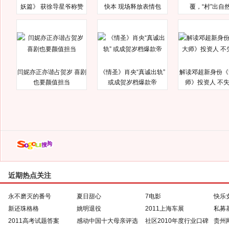
妖篇》 获徐导星爷称赞
快本 现场释放表情包
覆，“村”出自
闫妮亦正亦谐占贺岁 喜剧
《情圣》肖央“真诚出轨”
解读邓超新身份《
也要颜值担当
或成贺岁档爆款帝
师》投资人 不
近期热点关注
永不磨灭的番号
夏日甜心
7电影
快乐
新还珠格格
姚明退役
2011上海车展
私募
2011高考试题答案
感动中国十大母亲评选
社区2010年度行业口碑
贵州