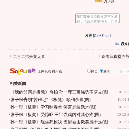
无聊
[Ctrl+Enter]
我来
二月二抬头龙见喜
直击归真堂养
上网从搜狗开始
网页
新闻
相关新闻
·
《我的父亲是板凳》热拍 孙一理王宝强势不两立(图
10-12-
·
张子枫告别"苦难记" 《板凳》顺利杀青(图)
11-01-
·
孙一理《板凳》学习咏春拳 笑言是装武术(图)
10-12-
·
张子枫《板凳》受惊吓 王宝强戏内对其心疼(图)
10-12-
·
孙一理《板凳》现生死枪决 当街被击毙美感十足(图
10-12-