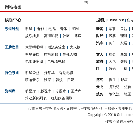
榜
网站地图
娱乐中心
搜狐
|
ChinaRen
|
焦
频道导航
|
明星
|
电影
|
电视
|
音乐
|
戏剧
新闻
|
军事
|
公益
|
|
娱乐播报
|
高清影视
|
社区
|
博客
财经
|
股票
|
理财
|
汽车
|
购车
|
家居
|
王牌栏目
|
大鹏嘚吧嘚
|
潮流实验室
|
大人物
|
明星在线
|
时尚周报
|
先锋人物
女人
|
母婴
|
新娘
|
|
电影评审团
|
电视收视榜
旅游
|
天气
|
健康
|
IT
|
数码
|
手机
|
特色频道
|
明星公益
|
好莱坞
|
香港电影
|
嘻哈音乐
|
独家
|
韩娱
|
日娱
博客
|
圈子
|
邮箱
|
天龙
|
鹿鼎记
|
短信
资料库
|
明星库
|
影视库
|
专题库
|
图片库
搜狗
|
输入法
|
地图
|
滚动新闻列表
|
往期娱首回顾
设置首页
-
搜狗输入法
-
支付中心
-
搜狐招聘
-
广告服务
-
客服中心
Copyright
©
2018 Sohu.com 
搜狐不良信息举