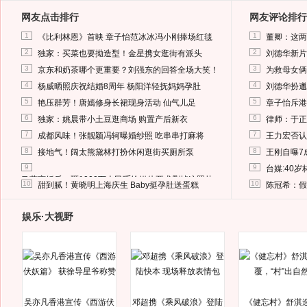
网友点击排行
网友评论排行
1
1
《比利林恩》首映 章子怡范冰冰冯小刚捧场红毯
董卿：这两
2
2
独家：买菜也要拗造型！金星携女逛街有派头
刘德华新片
3
3
京东和奶茶哪个更重要？刘强东的回答全场大笑！
为救母女俩
4
4
杨威晒照庆祝结婚8周年 杨阳洋轻抚妈妈孕肚
刘德华扮邋
5
5
艳压群芳！唐嫣修身长裙现身活动 仙气儿足
章子怡斥港
6
6
独家：姚晨带小土豆逛商场 购置产后新衣
律师：于正
7
7
成都风味！张靓颖冯轲曝婚纱照 吃串串打麻将
王力宏否认
8
8
接地气！阔太熊黛林打扮休闲逛街买厕所泵
王刚自曝7
9
9
台媒:40
马蓉离婚后，砸1000万人民币给媒体要求删掉这照片
10
10
甜到腻！黄晓明上海庆生 Baby挺孕肚送蛋糕
陈冠希：假
娱乐·大视野
吴亦凡香港宣传《西游伏
邓超携《乘风破浪》登陆
《健忘村》舒淇