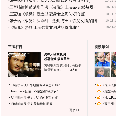
·
张子枫拍《板凳》躲入垃圾箱 戏内流浪街头(图)
10-12-
·
王宝强微博鼓励张子枫 《板凳》上演杂技表演(图)
10-11-
·
王宝强《板凳》新造型 变身老上海"小开"(图)
10-11-
·
张子枫《板凳》演绎烈士遗孤 与王宝强父女情深(图
10-11-
·
《板凳》热拍 王宝强黄文利片场燃"旧情"
10-11-
王牌栏目
视频策划
先锋人物黄晓明：
感谢低潮 偶像重生
黄晓明开始意识到，有些事
情需要改变。……
[详细]
《秘密天使》陈翔情迷金素恩YURA
《先锋人
NewFace张俪：不怕定型“物质女”
《综艺马
明星时尚周报：女明星的欲望衣橱
《NewF
日韩时尚周报
好莱坞街拍周报
《夏日甜
更多 >>