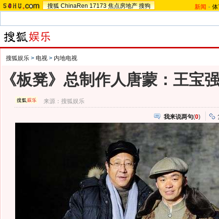
搜狐
ChinaRen
17173
焦点房地产
搜狗
新闻
-
体
搜狐娱乐
>
电视
>
内地电视
《板凳》总制作人唐蒙：王宝
来源：
搜狐娱乐
我来说两句
(
0
)