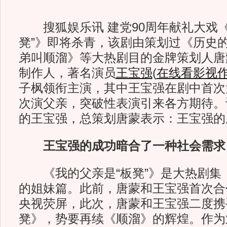
搜狐娱乐讯 建党90周年献礼大戏《
凳”》即将杀青，该剧由策划过《历史
弟叫顺溜》等大热剧目的金牌策划人唐
制作人，著名演员
王宝强
(
在线看影视
子枫领衔主演，其中王宝强在剧中首次
次演父亲，突破性表演引来各方期待。
的王宝强，总策划唐蒙表示：王宝强的
王宝强的成功暗合了一种社会需求
《我的父亲是“板凳”》是大热剧集
的姐妹篇。此前，唐蒙和王宝强首次合
央视荧屏，此次，唐蒙和王宝强二度携
凳》，势要再续《顺溜》的辉煌。作为