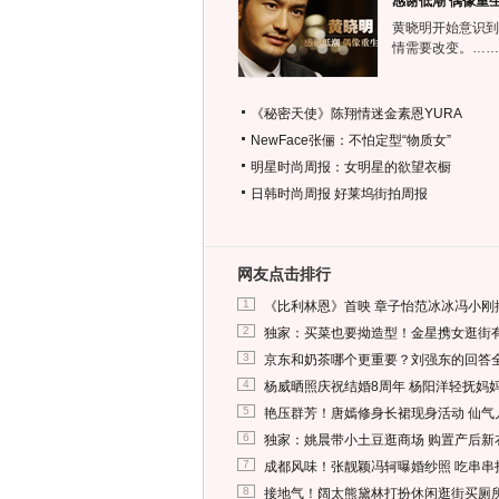
感谢低潮 偶像重
黄晓明开始意识到
情需要改变。……
《秘密天使》陈翔情迷金素恩YURA
NewFace张俪：不怕定型“物质女”
明星时尚周报：女明星的欲望衣橱
日韩时尚周报
好莱坞街拍周报
网友点击排行
1
《比利林恩》首映 章子怡范冰冰冯小刚
2
独家：买菜也要拗造型！金星携女逛街
3
京东和奶茶哪个更重要？刘强东的回答
4
杨威晒照庆祝结婚8周年 杨阳洋轻抚妈
5
艳压群芳！唐嫣修身长裙现身活动 仙气
6
独家：姚晨带小土豆逛商场 购置产后新
7
成都风味！张靓颖冯轲曝婚纱照 吃串串
8
接地气！阔太熊黛林打扮休闲逛街买厕