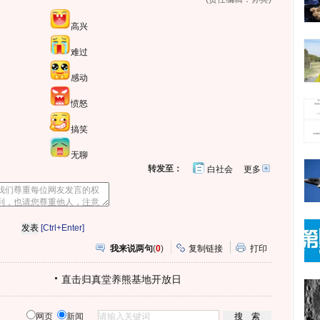
高兴
难过
感动
愤怒
搞笑
无聊
转发至：
白社会
更多
开
心
人
网
人
豆
网
瓣
爱
分
[Ctrl+Enter]
享
我来说两句
(
0
)
复制链接
打印
直击归真堂养熊基地开放日
网页
新闻