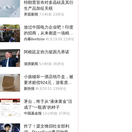
特朗普宣布对多晶硅及其衍
生产品加征关税
界面新闻
7小时前
23评论
放过中国电力企业吧！印度
的招商，从来都是一场精准
收割
内幕live9zov
昨天19:09
22评论
阿根廷足协力挺因凡蒂诺
澎湃新闻
5小时前
36评论
小孩碰坏一酒店纸巾盒，被
要求赔偿924元，游客质疑
酒店房客物品超高标价，市
新快报
昨天20:51
139评论
监部门：不违规
茅台，终于从“液体黄金”活
成了“一瓶酒”的样子
中国基金报
13小时前
37评论
炸了！梁文锋回吐全部利