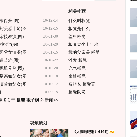
相关推荐
街头(图)
什么叫板凳
10-12-14
毙美感十足(图
板凳是什么
10-12-15
杂技表演(图)
塑料板凳
10-11-30
强"(图)
板凳要坐十年冷
10-11-29
强父女情深(图
我的父亲是 板凳
10-11-15
苦难(图)
沙发 板凳
10-10-22
枫脏兮兮(图)
充气板凳
10-10-20
足亲如父女(图
桌椅板凳
10-10-18
演苦命父女(图
扁担长 板凳宽
10-10-12
组
板凳队员
10-09-15
更多关于
板凳 张子枫
的新闻>>
视频策划
《大鹏嘚吧嘚》416期