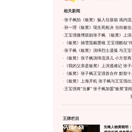
相关新闻
·
张子枫拍《板凳》躲入垃圾箱 戏内流浪
·
孙一理《板凳》现生死枪决 当街被击
·
王宝强微博鼓励张子枫 《板凳》上演
·
《板凳》抽雪茄戴墨镜 王宝强酷似"许文
·
张子枫《板凳》演绎烈士遗孤 与王宝
·
《板凳》张子枫演绎流浪儿 小方登再遭
·
《我的父亲是板凳》上演逃难记 张子
·
《板凳》张子枫王宝强首合作 默契十
·
《板凳》上海开机 张子枫与王宝强出
·
王宝强将"当爹" 张子枫加盟"板凳"剧
王牌栏目
先锋人物黄晓明：