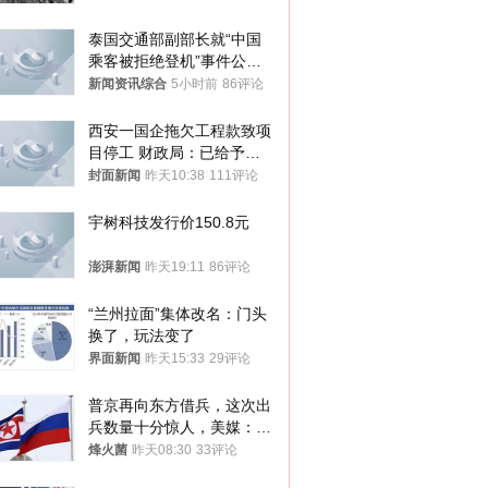
泰国交通部副部长就“中国
乘客被拒绝登机”事件公开
表态
新闻资讯综合
5小时前
86评论
西安一国企拖欠工程款致项
目停工 财政局：已给予处
分，正督促整改
封面新闻
昨天10:38
111评论
宇树科技发行价150.8元
澎湃新闻
昨天19:11
86评论
“兰州拉面”集体改名：门头
换了，玩法变了
界面新闻
昨天15:33
29评论
普京再向东方借兵，这次出
兵数量十分惊人，美媒：俄
朝要动真格？
烽火菌
昨天08:30
33评论