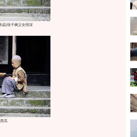
作品
)
张子枫父女情深
吃西瓜