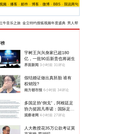
视频
-
播客
-
邮件
-
博客
-
微博
-
BBS
-
我说两句
红牛音乐之旅
金立特约搜狐视频年度盛典
男人帮
评榜
宇树王兴兴身家已超180
亿，一批90后新贵也将诞生
界面新闻
3小时前
31评论
假结婚证做出真胚胎 谁有
权销毁?
南方都市报
6小时前
34评论
多国足协“倒戈”，阿根廷足
协力挺因凡蒂诺：国际足联
今后应继续在其领导下前行
观察者网
4小时前
27评论
人大教授花35万公款考证莫