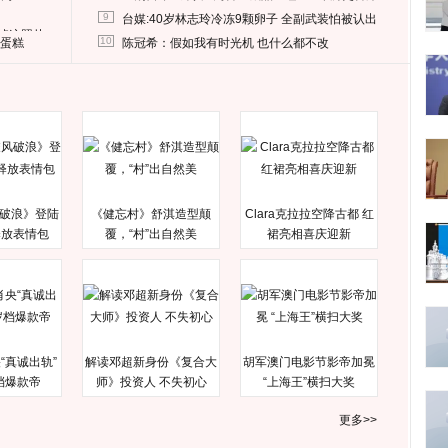
9
台媒:40岁林志玲冷冻9颗卵子 全副武装怕被认出
删掉这照片
10
送蛋糕
陈冠希：假如我有时光机 也什么都不改
破浪》登陆
《健忘村》舒淇造型颠
Clara克拉拉空降古都 红
释放表情包
覆，“村”出自然美
裙亮相喜庆迎新
“真诚出轨”
解读邓超新身份《复合大
胡军澳门电影节影帝加冕
档爆款帝
师》投资人 不失初心
“上海王”横扫大奖
更多>>