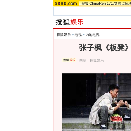
搜狐
ChinaRen
17173
焦点房
搜狐娱乐
>
电视
>
内地电视
张子枫《板凳》
来源：
搜狐娱乐