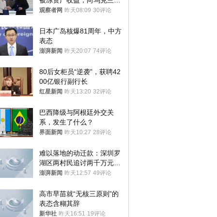
被冻资产收益，向乌克兰提
供援助
观察者网
昨天08:09
30评论
日本广岛核爆81周年，中方
表态
澎湃新闻
昨天20:07
74评论
80后女柜员“逆袭”，获聘42
00亿银行副行长
红星新闻
昨天13:20
32评论
巴西降级与阿根廷外交关
系，发生了什么？
界面新闻
昨天10:27
28评论
难以落地的动迁款：深圳罗
湖区两村民追讨两千万元动
迁款八年未果
澎湃新闻
昨天12:57
49评论
高市早苗就“无核三原则”的
表态含糊其辞
新华社
昨天16:51
19评论