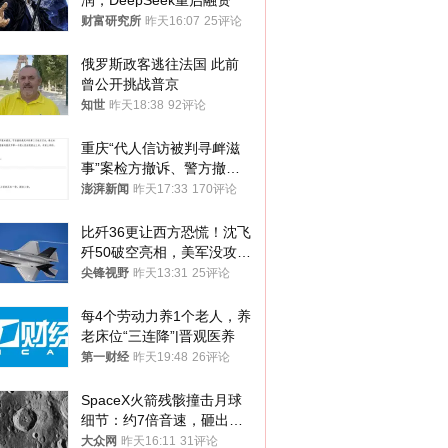
润，DeepSeek重启融资
财富研究所
昨天16:07
25评论
俄罗斯政客逃往法国 此前
曾公开挑战普京
知世
昨天18:38
92评论
重庆“代人信访被判寻衅滋
事”案检方撤诉、警方撤
案，两被告人获国赔
澎湃新闻
昨天17:33
170评论
比歼36更让西方恐慌！沈飞
歼50破空亮相，美军没攻克
的技术被拿下
尖锋视野
昨天13:31
25评论
每4个劳动力养1个老人，养
老床位“三连降”|晋观医养
第一财经
昨天19:48
26评论
SpaceX火箭残骸撞击月球
细节：约7倍音速，砸出直
径约30米撞击坑
大众网
昨天16:11
31评论