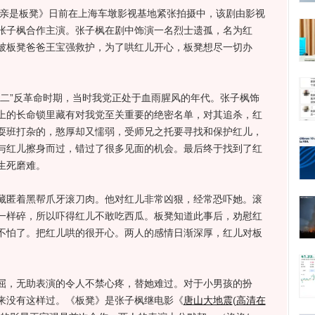
亲是板凳》日前在上海车墩影视基地紧张拍摄中，该剧由影视
张子枫合作主演。张子枫在剧中饰演一名烈士遗孤，名为红
被板凳爸爸王宝强救护，为了哄红儿开心，板凳想尽一切办
”反革命时期，当时我党正处于血雨腥风的年代。张子枫饰
上的长命锁里藏有对我党至关重要的绝密名单，对其追杀，红
耍班打杂的，憨厚却又懦弱，受师兄之托要寻找和保护红儿，
与红儿擦身而过，错过了很多见面的机会。最后终于找到了红
生死磨难。
匿着黑帮爪牙滚刀肉。他对红儿非常凶狠，经常恐吓她。滚
一样碎，所以吓得红儿不敢吃西瓜。板凳知道此事后，劝慰红
不怕了。把红儿哄的很开心。两人的感情日渐深厚，红儿对板
，无助表演的令人不禁心疼，替她难过。对于小男孩的扮
来没有这样过。《板凳》是张子枫继电影《
唐山大地震
(
高清在