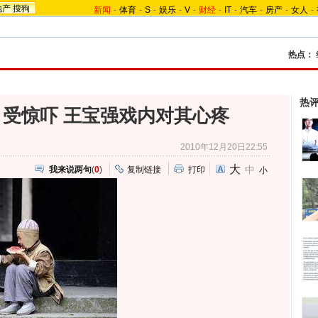
地产
搜狗
新闻
-
体育
-
S
-
娱乐
-
V
-
财经
-
IT
-
汽车
-
房产
-
女人
-
热点：
热
受惊吓 王宝强戏内对其心疼
2010年12月20日22:55
大
中
我来说两句
(
0
)
复制链接
打印
小