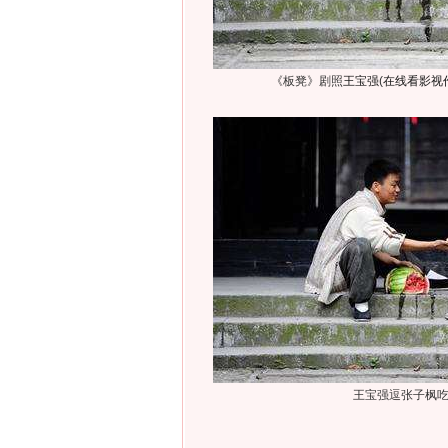
《板凳》剧照
王宝强
(
在线看影视
王宝强逗张子枫