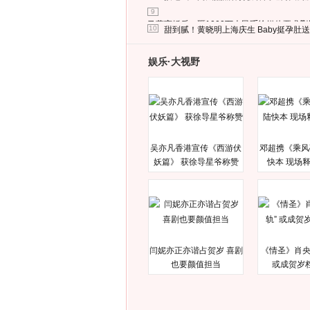
9
马蓉离婚后，砸1000万人民币给媒体要求
10
甜到腻！黄晓明上海庆生 Baby挺孕肚
娱乐·大视野
吴亦凡香港宣传《西游伏
邓超携《乘风
妖篇》 获徐导星爷称赞
快本 现场
闫妮亦正亦谐占贺岁 喜剧
《情圣》肖央
也要颜值担当
或成贺岁