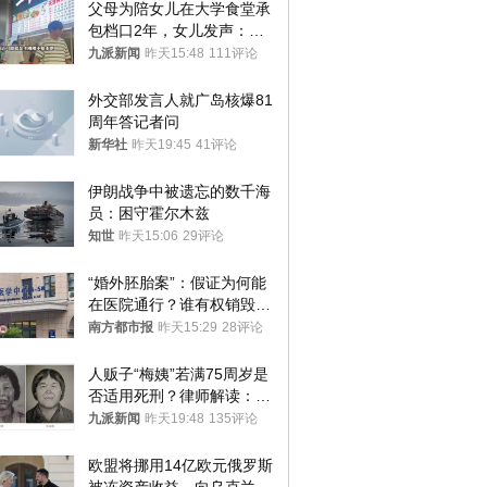
父母为陪女儿在大学食堂承
包档口2年，女儿发声：初
衷是为了陪伴，毕业后将不
九派新闻
昨天15:48
111评论
再营业
外交部发言人就广岛核爆81
周年答记者问
新华社
昨天19:45
41评论
伊朗战争中被遗忘的数千海
员：困守霍尔木兹
知世
昨天15:06
29评论
“婚外胚胎案”：假证为何能
在医院通行？谁有权销毁胚
胎？
南方都市报
昨天15:29
28评论
人贩子“梅姨”若满75周岁是
否适用死刑？律师解读：很
大概率不会被判处死刑
九派新闻
昨天19:48
135评论
欧盟将挪用14亿欧元俄罗斯