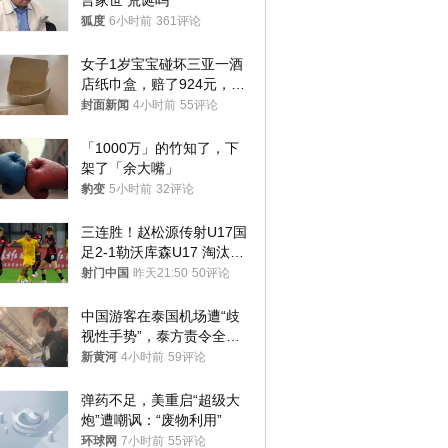
言家世 荒诞吗
狐度
6小时前
361评论
女子1岁宝宝碰坏三亚一酒
店纸巾盒，赔了924元，发
帖吐槽后酒店退还一半的
封面新闻
4小时前
55评论
钱，当地市监局回应
「1000万」的竹知了，下
架了「余大嘴」
豹变
5小时前
32评论
三连胜！赵松源传射U17国
足2-1勒沃库森U17 淘汰赛
将战河床
射门中国
昨天21:50
50评论
中国游客在泰国机场遭“歧
视性手势”，泰方责令全面
调查，对责任人采取最严厉
新黄河
4小时前
59评论
处分
弹药不足，美重启“超级大
炮”遭嘲讽：“废物利用”
环球网
7小时前
55评论