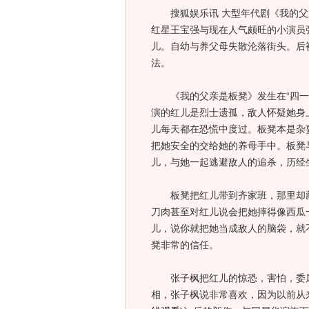
搜狐娱乐讯 大型年代剧《我的父
红星王宝强与现在人气颇旺的小演员
儿。自幼与养父母失散沦落街头。后
法。
《我的父亲是板凳》发生在“四一二
演的红儿是烈士遗孤，敌人怀疑她身
儿每天都在恐慌中度过。板凳本是杂
把她安全的交给她的养母手中。板凳
儿，与她一起逃避敌人的追杀，历经
板凳把红儿带到齐家班，那里却藏
刀肉甚至对红儿说会把她摔得像西瓜
儿，说你就把她当成敌人的脑袋，就
凳非常的信任。
张子枫把红儿的惊恐，害怕，委屈
相，张子枫说非常喜欢，因为以前从