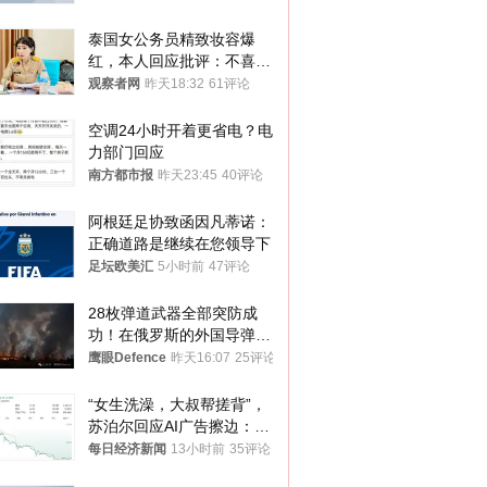
泰国女公务员精致妆容爆
红，本人回应批评：不喜欢
就别看
观察者网
昨天18:32
61评论
空调24小时开着更省电？电
力部门回应
南方都市报
昨天23:45
40评论
阿根廷足协致函因凡蒂诺：
正确道路是继续在您领导下
足坛欧美汇
5小时前
47评论
28枚弹道武器全部突防成
功！在俄罗斯的外国导弹发
射车都是合法打击目标
鹰眼Defence
昨天16:07
25评论
“女生洗澡，大叔帮搓背”，
苏泊尔回应AI广告擦边：视
频全下架，已强化内容管理
每日经济新闻
13小时前
35评论
与审核