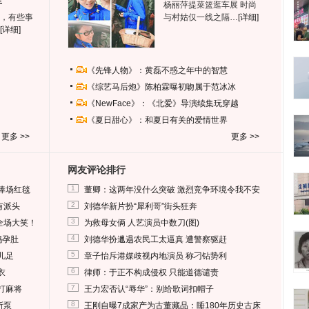
生
杨丽萍提菜篮逛车展 时尚
，有些事
与村姑仅一线之隔…
[详细]
[详细]
《先锋人物》：黄磊不惑之年中的智慧
《综艺马后炮》陈柏霖曝初吻属于范冰冰
《NewFace》：《北爱》导演续集玩穿越
《夏日甜心》：和夏日有关的爱情世界
更多 >>
更多 >>
网友评论排行
1
捧场红毯
董卿：这两年没什么突破 激烈竞争环境令我不安
2
有派头
刘德华新片扮“犀利哥”街头狂奔
3
全场大笑！
为救母女俩 人艺演员中数刀(图)
4
妈孕肚
刘德华扮邋遢农民工太逼真 遭警察驱赶
5
儿足
章子怡斥港媒歧视内地演员 称刁钻势利
6
衣
律师：于正不构成侵权 只能道德谴责
7
打麻将
王力宏否认“辱华”：别给歌词扣帽子
8
所泵
王刚自曝7成家产为古董藏品：睡180年历史古床