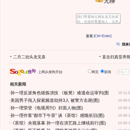
无聊
[Ctrl+Enter]
我来
二月二抬头龙见喜
直击归真堂养
上网从搜狗开始
网页
新闻
相关新闻
·
孙一理反派角色锻炼演技 《板凳》难逃命运审判(图
10-11-
·
美国男子闯入探索频道劫持3人 被警方击毙(图)
10-09-
·
孙一理荣登《电视周刊》封面人物(图)
10-08-
·
孙一理作客"都市下午茶" 谈《茶馆》感慨依旧(图)
10-08-
·
《茶馆》央视落幕 孙一理在演艺路上继续前行(图)
10-08-