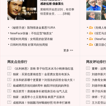
感谢低潮 偶像重生
黄晓明开始意识到，有些事
情需要改变。……
[详细]
《秘密天使》陈翔情迷金素恩YURA
《先锋人
NewFace张俪：不怕定型“物质女”
《综艺马
明星时尚周报：女明星的欲望衣橱
《NewF
日韩时尚周报
好莱坞街拍周报
《夏日甜
更多 >>
网友点击排行
网友评论排行
1
1
《比利林恩》首映 章子怡范冰冰冯小刚捧场红毯
董卿：这两
2
2
独家：买菜也要拗造型！金星携女逛街有派头
刘德华新片
3
3
京东和奶茶哪个更重要？刘强东的回答全场大笑！
为救母女俩
4
4
杨威晒照庆祝结婚8周年 杨阳洋轻抚妈妈孕肚
刘德华扮邋
5
5
艳压群芳！唐嫣修身长裙现身活动 仙气儿足
章子怡斥港
6
6
独家：姚晨带小土豆逛商场 购置产后新衣
律师：于正
7
7
成都风味！张靓颖冯轲曝婚纱照 吃串串打麻将
王力宏否认