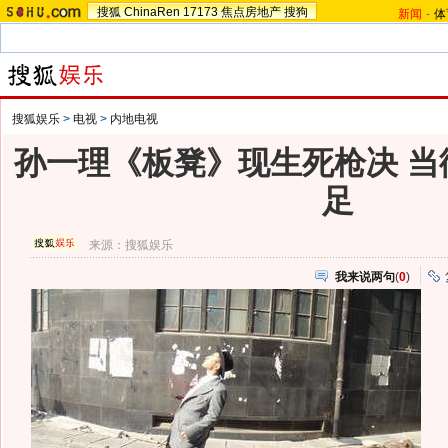
搜狐
ChinaRen
17173
焦点房地产
搜狗
新闻
-
体
搜狐娱乐
>
电视
>
内地电视
孙一理《板凳》现生死枪决 当
足
来源：
搜狐娱乐
我来说两句
(
0
)