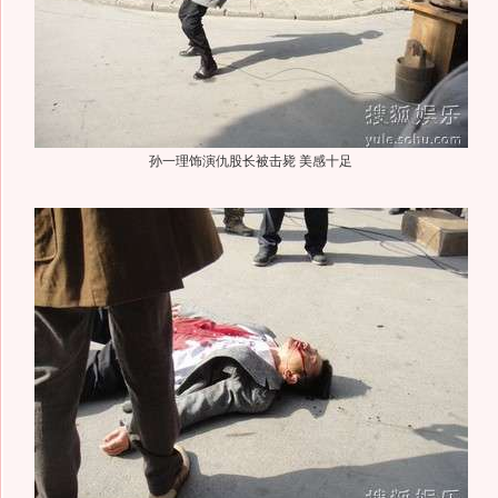
孙一理饰演仇股长被击毙 美感十足