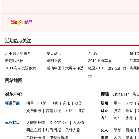
近期热点关注
永不磨灭的番号
夏日甜心
7电影
快乐
新还珠格格
姚明退役
2011上海车展
私募
2011高考试题答案
感动中国十大母亲评选
社区2010年度行业口碑
贵州
榜
网站地图
娱乐中心
搜狐
|
ChinaRen
|
焦
频道导航
|
明星
|
电影
|
电视
|
音乐
|
戏剧
新闻
|
军事
|
公益
|
|
娱乐播报
|
高清影视
|
社区
|
博客
财经
|
股票
|
理财
|
汽车
|
购车
|
家居
|
王牌栏目
|
大鹏嘚吧嘚
|
潮流实验室
|
大人物
|
明星在线
|
时尚周报
|
先锋人物
女人
|
母婴
|
新娘
|
|
电影评审团
|
电视收视榜
旅游
|
天气
|
健康
|