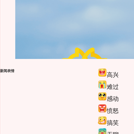
新闻表情
高兴
难过
感动
愤怒
搞笑