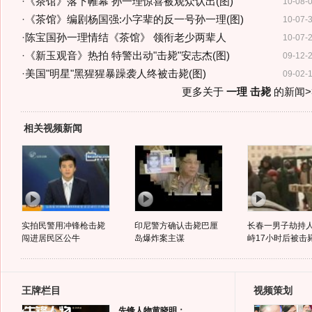
·
《茶馆》落下帷幕 孙一理惊喜被观众认出(图)
10-08-
·
《茶馆》编剧杨国强:小字辈的反一号孙一理(图)
10-07-
·
陈宝国孙一理情结《茶馆》 领衔老少两辈人
10-07-
·
《新玉观音》热拍 特警出动"击毙"安志杰(图)
09-12-
·
美国"明星"黑猩猩暴躁袭人终被击毙(图)
09-02-
更多关于
一理 击毙
的新闻>
相关视频新闻
实拍民警用冲锋枪击毙
印尼警方确认击毙巴厘
长春一男子劫持人
闯进居民区公牛
岛爆炸案主谋
峙17小时后被击
王牌栏目
视频策划
先锋人物黄晓明：