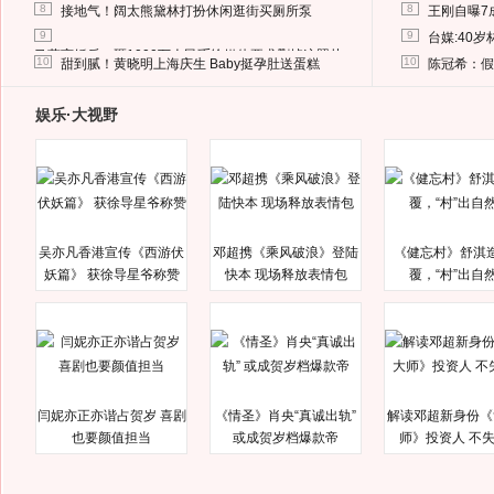
8
8
接地气！阔太熊黛林打扮休闲逛街买厕所泵
王刚自曝7
9
9
台媒:40
马蓉离婚后，砸1000万人民币给媒体要求删掉这照片
10
10
甜到腻！黄晓明上海庆生 Baby挺孕肚送蛋糕
陈冠希：假
娱乐·大视野
吴亦凡香港宣传《西游伏
邓超携《乘风破浪》登陆
《健忘村》舒淇
妖篇》 获徐导星爷称赞
快本 现场释放表情包
覆，“村”出自
闫妮亦正亦谐占贺岁 喜剧
《情圣》肖央“真诚出轨”
解读邓超新身份《
也要颜值担当
或成贺岁档爆款帝
师》投资人 不