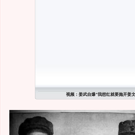
视频：姜武自爆“我想红就要抛开姜文