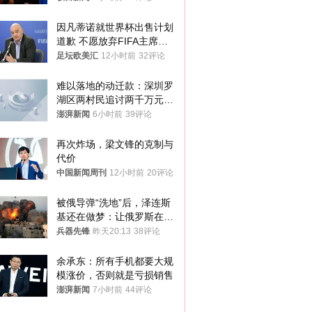
样摔下来”
因凡蒂诺就世界杯出售计划
道歉 不愿放弃FIFA主席职
位
足坛欧美汇
12小时前
32评论
难以落地的动迁款：深圳罗
湖区两村民追讨两千万元动
迁款八年未果
澎湃新闻
6小时前
39评论
再次炸场，梁文锋的克制与
代价
中国新闻周刊
12小时前
20评论
被俄导弹“洗地”后，泽连斯
基还在做梦：让俄罗斯在冬
季前求和？
兵器先锋
昨天20:13
38评论
余承东：所有手机都要大规
模涨价，否则就是亏损销售
澎湃新闻
7小时前
44评论