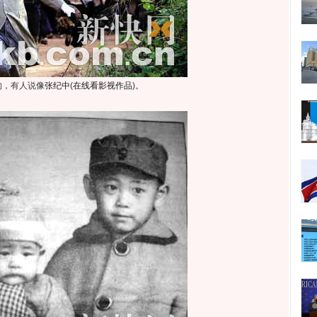
的，有人说像
张纪中
(
在线看影视作品
)
。