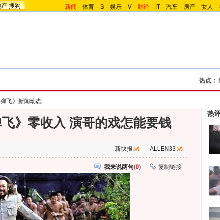
地产
搜狗
新闻
-
体育
-
S
-
娱乐
-
V
-
财经
-
IT
-
汽车
-
房产
-
女人
-
热点：
子弹飞》新闻动态
热
飞》零收入 演哥的戏怎能要钱
新快报
ALLEN33
我来说两句
(
0
)
复制链接