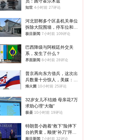
员：困守霍尔木兹
知世
4小时前
27评论
河北邯郸多个区县机关单位
拆除大院围墙，停车位和厕
所免费开放，当地多部门回
极目新闻
7小时前
109评论
应
巴西降级与阿根廷外交关
系，发生了什么？
界面新闻
8小时前
28评论
普京再向东方借兵，这次出
兵数量十分惊人，美媒：俄
朝要动真格？
烽火菌
10小时前
25评论
32岁女儿不结婚 母亲花7万
求助心理“大咖”
极昼
10小时前
19评论
特朗普小跑着“救下”险摔下
台的男童，顺便“补刀”拜
登：“我可不想他像拜登一
极目新闻
7小时前
32评论