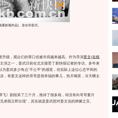
线看影视作品
)
、姜欢和姜武。
升级，观众们的胃口也被吊得越来越高。作为导演
姜文
(
在线
主演之一，姜武日前在北京接受了新快报记者的专访。多年来
以为姜武多少有点“不公平”的感觉，但实际上这位心态平和的
乘凉，有姜文这样的哥哥是很幸福的事儿，热天喝茶，冷天晒太
飞》剧组呆了三个月，推掉了很多戏，却没有向哥哥要片
，兄弟我立即出现”，其实就是姜武想对姜文说的肺腑之言。