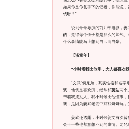
他怎么不和姜文提片酬的事，姜武说
如果你是你爸手下的记者，你能说，
钱呀？”
说到哥哥导演的前几部电影，姜武说
的，觉得每个侄子都是那么的帅气、
什么事情能马上想到自己而自豪。
【谈童年】
“小时候我比他乖，大人都喜欢我
“文武”俩兄弟，其实性格和名字刚
戏，他倒是喜欢演，经常和
英达
两个
帮着我揍别人。我小时候比他懂事，
戏，是因为姜武老去中戏找哥哥玩，
姜武还透露，小时候姜文有次替自
会干一些他都意想不到的事情。两兄