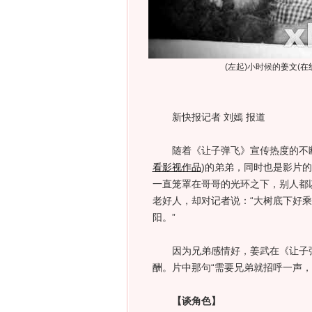
(左起)小时候的
姜文
(
在
新快报记者 刘嫣 报道
随着《让子弹飞》宣传热度的不断
看影视作品
)
的弟弟，同时也是影片的
一直笼罩在哥哥的光环之下，别人都
老好人，却对记者说：“大树底下好
阳。”
因为兄弟感情好，姜武在《让子弹
酬。片中那句“需要兄弟就招呼一声
【谈角色】