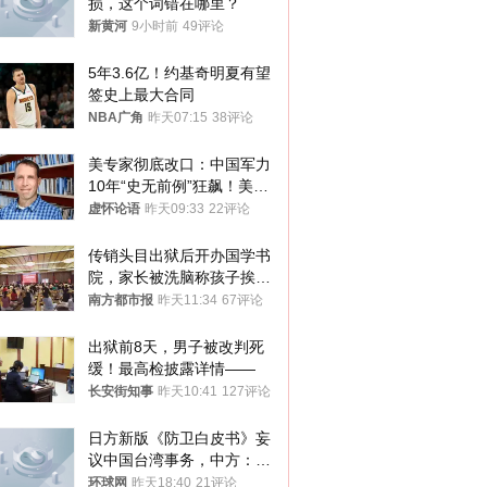
损，这个词错在哪里？
新黄河
9小时前
49评论
5年3.6亿！约基奇明夏有望
签史上最大合同
NBA广角
昨天07:15
38评论
美专家彻底改口：中国军力
10年“史无前例”狂飙！美军
真慌了
虚怀论语
昨天09:33
22评论
传销头目出狱后开办国学书
院，家长被洗脑称孩子挨打
才有效果
南方都市报
昨天11:34
67评论
出狱前8天，男子被改判死
缓！最高检披露详情——
长安街知事
昨天10:41
127评论
日方新版《防卫白皮书》妄
议中国台湾事务，中方：强
烈不满、坚决反对，已向日
环球网
昨天18:40
21评论