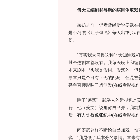
每天去编剧和导演的房间争取戏
采访之前，记者曾经听说姜武在拍
是不习惯《让子弹飞》每天出“剧纸
份。
“其实我太习惯这种当天知道戏和
甚至连剧本都没有。我每天晚上和编
本来剧本里头我是没词、没戏的，但是
原本只是个可有可无的配角，但是被
甚至直接影响了
周润发
(
在线看影视作
除了“磨戏”，武举人的造型也是姜
行，他（姜文）说那你自己弄，我就
后，有人觉得像
张纪中
(
在线看影视作
问姜武这样不断给自己加戏，怕不
说：“我是做了我本分的事情。本来