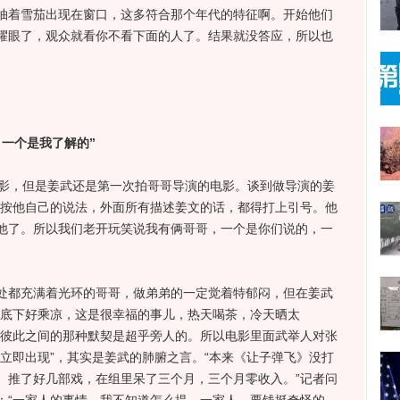
抽着雪茄出现在窗口，这多符合那个年代的特征啊。开始他们
耀眼了，观众就看你不看下面的人了。结果就没答应，所以也
一个是我了解的”
影，但是姜武还是第一次拍哥哥导演的电影。谈到做导演的姜
，按他自己的说法，外面所有描述姜文的话，都得打上引号。他
他了。所以我们老开玩笑说我有俩哥哥，一个是你们说的，一
都充满着光环的哥哥，做弟弟的一定觉着特郁闷，但在姜武
树底下好乘凉，这是很幸福的事儿，热天喝茶，冷天晒太
，彼此之间的那种默契是超乎旁人的。所以电影里面武举人对张
立即出现”，其实是姜武的肺腑之言。“本来《让子弹飞》没打
。推了好几部戏，在组里呆了三个月，三个月零收入。”记者问