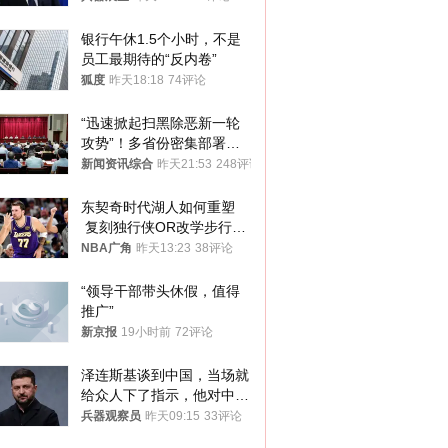
银行午休1.5个小时，不是
员工最期待的“反内卷”
狐度
昨天18:18
74评论
“迅速掀起扫黑除恶新一轮
攻势”！多省份密集部署，
公布举报方式
新闻资讯综合
昨天21:53
248评论
东契奇时代湖人如何重塑
 复刻独行侠OR改学步行
者？
NBA广角
昨天13:23
38评论
“领导干部带头休假，值得
推广”
新京报
19小时前
72评论
泽连斯基谈到中国，当场就
给众人下了指示，他对中国
和中乌关系，显然又有了新
兵器观察员
昨天09:15
33评论
的想法