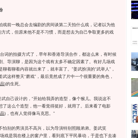
份
戏前一晚总会去编剧的房间谈第二天拍什么戏，记者以为他
”的方式，但原来他不是不习惯，而是想去为自己争取更多的戏
台词的拍摄方式了，早年和香港导演合作，都这么来，有时候
剧、导演聊，是因为这个戏有太多不确定因素了。有好几场戏
聊着聊着内容就出来了，就丰富了。”姜武扮演的“武举人”，
姜武这样整天“磨戏”，最后竟然成了片中一个很重要的角色，
品
)
的生死。
武自己设计的，“开始给我弄的造型，像个猴儿。我说这不
想了这么个造型，他一看觉得挺好，就用了。后来看了电影
品
)
，也有人觉得像马克思。”
怕别的男演员不高兴，以为导演特别照顾弟弟。姜武笑
有场戏是我在楼上的窗户里，看到底下平民暴动，于是也下去凑