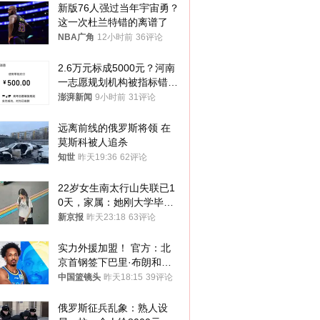
新版76人强过当年宇宙勇？
这一次杜兰特错的离谱了
NBA广角
12小时前
36评论
2.6万元标成5000元？河南
一志愿规划机构被指标错学
费致考生复读
澎湃新闻
9小时前
31评论
远离前线的俄罗斯将领 在
莫斯科被人追杀
知世
昨天19:36
62评论
22岁女生南太行山失联已1
0天，家属：她刚大学毕业
想到山里旅行
新京报
昨天23:18
63评论
实力外援加盟！ 官方：北
京首钢签下巴里·布朗和桑
普森
中国篮镜头
昨天18:15
39评论
俄罗斯征兵乱象：熟人设