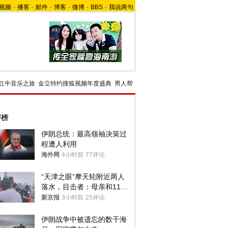
视频
-
播客
-
邮件
-
博客
-
微博
-
BBS
-
我说两句
红牛音乐之旅
金立特约搜狐视频年度盛典
男人帮
评榜
伊朗总统：最高领袖决策过
程遭人利用
海外网
4小时前
77评论
“天津之眼”摩天轮附近两人
落水，目击者：母亲和11岁
儿子先后被打捞上岸
新京报
3小时前
25评论
伊朗战争中被遗忘的数千海