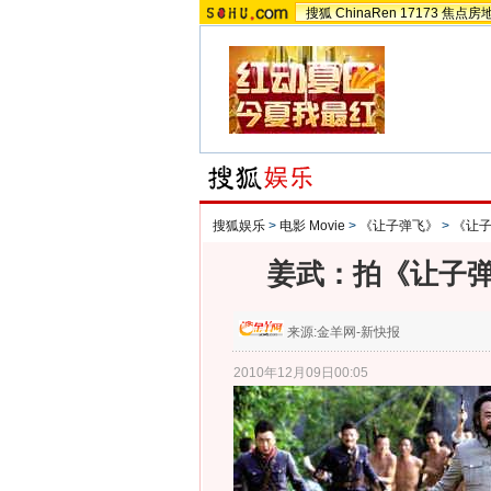
搜狐
ChinaRen
17173
焦点房
搜狐娱乐
>
电影 Movie
>
《让子弹飞》
>
《让
姜武：拍《让子弹
来源:
金羊网-新快报
2010年12月09日00:05