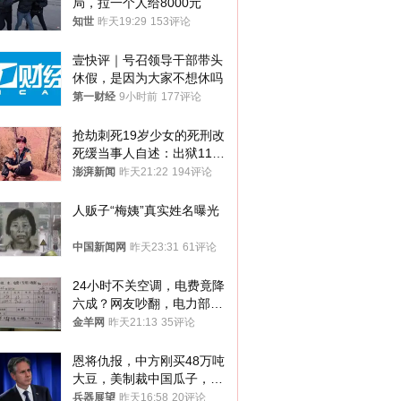
局，拉一个人给8000元
知世
昨天19:29
153评论
壹快评｜号召领导干部带头
休假，是因为大家不想休吗
第一财经
9小时前
177评论
抢劫刺死19岁少女的死刑改
死缓当事人自述：出狱11年
间始终刻意躲避被害人家属
澎湃新闻
昨天21:22
194评论
人贩子“梅姨”真实姓名曝光
中国新闻网
昨天23:31
61评论
24小时不关空调，电费竟降
六成？网友吵翻，电力部门
回应→
金羊网
昨天21:13
35评论
恩将仇报，中方刚买48万吨
大豆，美制裁中国瓜子，布
林肯措辞变了
兵器展望
昨天16:58
20评论