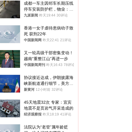
成都一车主因邻车长期压线
停车安装防护栏，物业：不
建议装护栏，也会影响自身
九派新闻
昨天19:44
30评论
停车
香港一女子虐待患病幼子致
死 获刑22年
中国新闻网
昨天22:41
21评论
又一轮高级干部密集变动！
越南“重整江山”再进一步
中国新闻周刊
昨天16:43
78评论
协议接近达成，伊朗披露海
峡新航道通行细节，美方再
提“倒计时”
新黄河
12小时前
32评论
45天地震32次 专家：宜宾
地震不是页岩气开采造成的
经济观察报
昨天18:19
41评论
法院认为“老登”属年龄贬