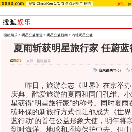
搜狐
ChinaRen
17173
焦点房地产
搜狗
新闻
-
体
搜狐娱乐
>
明星公益频道
>
明星公益新闻
>
内地明星公益
夏雨斩获明星旅行家 任蔚蓝
来源：
搜狐娱乐
我来说两句
(
0
)
昨日，旅游杂志《世界》在京举办
庆典。酷爱旅游的夏雨和同门孔维、小
星获得“明星旅行家”的称号。同时夏雨
碳环保的新旅行方式也让他成为《世界
蓝行动”的首任公益形象大使，明年将
到对海洋、地球和环境保护中去。但由