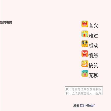
新闻表情
高兴
难过
感动
愤怒
搞笑
无聊
[Ctrl+Enter]