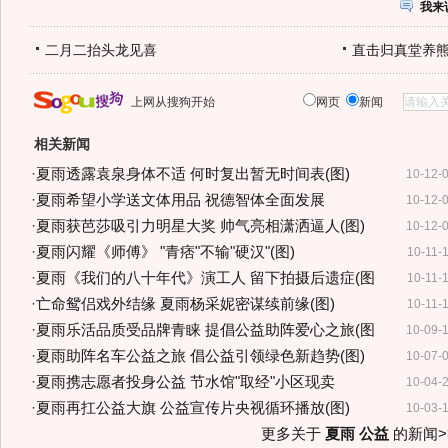
我来
二月二抬头龙见喜
直击归真堂养
上网从搜狗开始
网页
新闻
相关新闻
·
夏雨透露袁泉身体不适 何时复出暂无时间表(图)
10-12-
·
夏雨希望小学送文体用品 祝德智体全面发展
10-12-
·
夏雨获芭莎吸引力明星大奖 帅气亮相潇洒逼人(图)
10-12-
·
夏雨闪耀《师傅》 "青痞"不输"硬汉"(图)
10-11-
·
夏雨《我们的八十年代》演工人 留下拍摄后遗症(图
10-11-
·
亡命鸳侣戏外结缘 夏雨杨采妮密谋续前缘(图)
10-11-
·
夏雨乐活品质受品牌青睐 提倡公益助阵爱心之旅(图
10-09-
·
夏雨助阵名车公益之旅 倡公益引领绿色新趋势(图)
10-07-
·
夏雨携志愿者投身公益 节水馆"取经"小区现卖
10-04-
·
夏雨再扛公益大旗 公益宣传片央视循环播放(图)
10-03-
更多关于
夏雨 公益
的新闻>