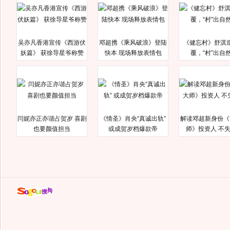
吴亦凡香港宣传《西游伏
邓超携《乘风破浪》登陆
《健忘村》舒淇
妖篇》 获徐导星爷称赞
快本 现场释放表情包
覆，“村”出自
闫妮亦正亦谐占贺岁 喜剧
《情圣》肖央“真诚出轨”
解读邓超新身份《
也要颜值担当
或成贺岁档爆款帝
师》投资人 不