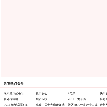
近期热点关注
永不磨灭的番号
夏日甜心
7电影
快乐
新还珠格格
姚明退役
2011上海车展
私募
2011高考试题答案
感动中国十大母亲评选
社区2010年度行业口碑
贵州