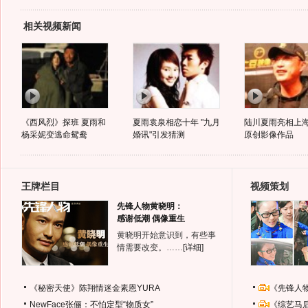
相关视频新闻
《西风烈》探班 夏雨和
夏雨袁泉相恋十年 "九月
陆川夏雨亮相上海
杨采妮变逃命鸳鸯
婚讯"引发猜测
原创影像作品
王牌栏目
视频策划
先锋人物黄晓明：
感谢低潮 偶像重生
黄晓明开始意识到，有些事
情需要改变。……
[详细]
《秘密天使》陈翔情迷金素恩YURA
《先锋人
NewFace张俪：不怕定型“物质女”
《综艺马