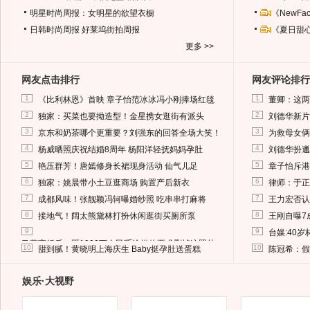
明星时尚周报：女明星的欲望衣橱
《NewF
日韩时尚周报
好莱坞街拍周报
《夏日甜
更多 >>
网友点击排行
网友评论排行
1
1
《比利林恩》首映 章子怡范冰冰冯小刚捧场红毯
董卿：这两
2
2
独家：买菜也要拗造型！金星携女逛街有派头
刘德华新片
3
3
京东和奶茶哪个更重要？刘强东的回答全场大笑！
为救母女俩
4
4
杨威晒照庆祝结婚8周年 杨阳洋轻抚妈妈孕肚
刘德华扮邋
5
5
艳压群芳！唐嫣修身长裙现身活动 仙气儿足
章子怡斥港
6
6
独家：姚晨带小土豆逛商场 购置产后新衣
律师：于正
7
7
成都风味！张靓颖冯轲曝婚纱照 吃串串打麻将
王力宏否认
8
8
接地气！阔太熊黛林打扮休闲逛街买厕所泵
王刚自曝7
9
9
台媒:40
马蓉离婚后，砸1000万人民币给媒体要求删掉这照片
10
10
甜到腻！黄晓明上海庆生 Baby挺孕肚送蛋糕
陈冠希：假
娱乐·大视野