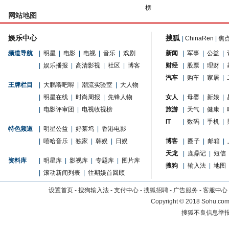
榜
网站地图
娱乐中心
搜狐
|
ChinaRen
|
焦
频道导航
|
明星
|
电影
|
电视
|
音乐
|
戏剧
新闻
|
军事
|
公益
|
|
娱乐播报
|
高清影视
|
社区
|
博客
财经
|
股票
|
理财
|
汽车
|
购车
|
家居
|
王牌栏目
|
大鹏嘚吧嘚
|
潮流实验室
|
大人物
|
明星在线
|
时尚周报
|
先锋人物
女人
|
母婴
|
新娘
|
|
电影评审团
|
电视收视榜
旅游
|
天气
|
健康
|
IT
|
数码
|
手机
|
特色频道
|
明星公益
|
好莱坞
|
香港电影
|
嘻哈音乐
|
独家
|
韩娱
|
日娱
博客
|
圈子
|
邮箱
|
天龙
|
鹿鼎记
|
短信
资料库
|
明星库
|
影视库
|
专题库
|
图片库
搜狗
|
输入法
|
地图
|
滚动新闻列表
|
往期娱首回顾
设置首页
-
搜狗输入法
-
支付中心
-
搜狐招聘
-
广告服务
-
客服中心
Copyright
©
2018 Sohu.com 
搜狐不良信息举