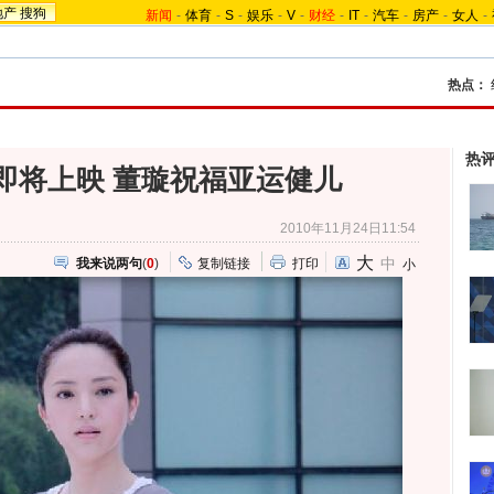
地产
搜狗
新闻
-
体育
-
S
-
娱乐
-
V
-
财经
-
IT
-
汽车
-
房产
-
女人
-
热点：
热
即将上映 董璇祝福亚运健儿
2010年11月24日11:54
大
中
我来说两句
(
0
)
复制链接
打印
小