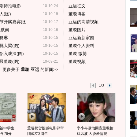
期待拍电影
亚运征文
10-10-24
(图)
董璇博客
10-10-19
节开奖嘉宾(图
亚运的高清视频
10-10-17
显默契
董璇图片
10-10-16
夏琳
亚运新新家园
10-10-15
大梁(图)
董璇个人资料
10-10-15
侣入戏深(图)
董璇 微博
10-10-15
董璇(图)
董璇视频
10-09-21
更多关于
董璇 亚运
的新闻>>
1/3
被中学生
董璇祝贺搜狐电影评审
李小冉激动回应董璇抢
升学加分
团成立2周年
戏风波 大谈爱情观