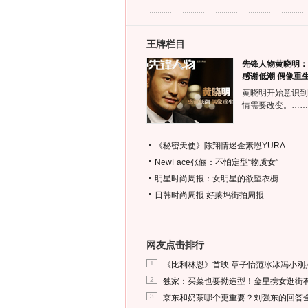
王牌栏目
先锋人物黄晓明：
感谢低潮 偶像重
黄晓明开始意识到
情需要改变。……
《秘密天使》陈翔情迷金素恩YURA
NewFace张俪：不怕定型“物质女”
明星时尚周报：女明星的欲望衣橱
日韩时尚周报
好莱坞街拍周报
网友点击排行
1
《比利林恩》首映 章子怡范冰冰冯小刚
2
独家：买菜也要拗造型！金星携女逛街
3
京东和奶茶哪个更重要？刘强东的回答