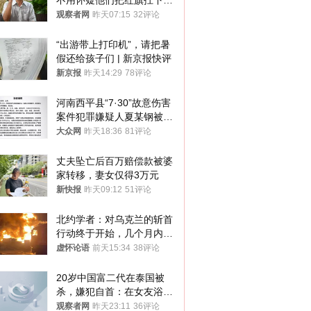
不用怀疑他们把红旗扛下去
的决心
观察者网
昨天07:15
32评论
“出游带上打印机”，请把暑
假还给孩子们 | 新京报快评
新京报
昨天14:29
78评论
河南西平县“7·30”故意伤害
案件犯罪嫌疑人夏某钢被抓
获
大众网
昨天18:36
81评论
丈夫坠亡后百万赔偿款被婆
家转移，妻女仅得3万元
新快报
昨天09:12
51评论
北约学者：对乌克兰的斩首
行动终于开始，几个月内乌
将投降
虚怀论语
前天15:34
38评论
20岁中国富二代在泰国被
杀，嫌犯自首：在女友浴室
看到他
观察者网
昨天23:11
36评论