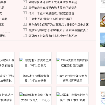
4
妈孕肚
刘德华扮邋遢农民工太逼真 遭警察驱赶
5
儿足
章子怡斥港媒歧视内地演员 称刁钻势利
6
衣
律师：于正不构成侵权 只能道德谴责
7
打麻将
王力宏否认“辱华”：别给歌词扣帽子
8
所泵
王刚自曝7成家产为古董藏品：睡180年历史古床
9
台媒:40岁林志玲冷冻9颗卵子 全副武装怕被认出
删掉这照片
10
送蛋糕
陈冠希：假如我有时光机 也什么都不改
破浪》登陆
《健忘村》舒淇造型颠
Clara克拉拉空降古都 红
释放表情包
覆，“村”出自然美
裙亮相喜庆迎新