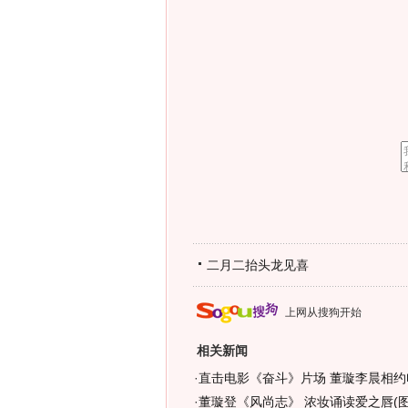
二月二抬头龙见喜
上网从搜狗开始
相关新闻
·
直击电影《奋斗》片场 董璇李晨相约
·
董璇登《风尚志》 浓妆诵读爱之唇(图