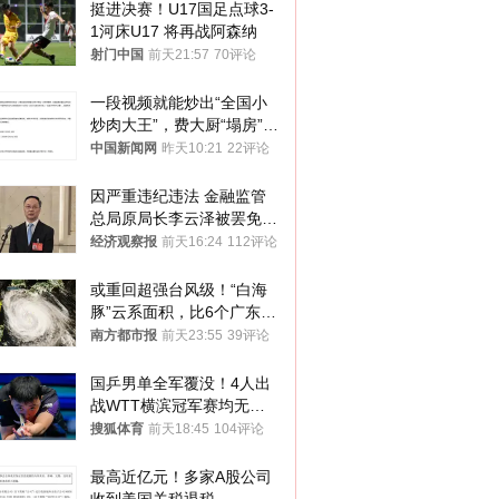
挺进决赛！U17国足点球3-
1河床U17 将再战阿森纳
射门中国
前天21:57
70评论
一段视频就能炒出“全国小
炒肉大王”，费大厨“塌房”了
吗？
中国新闻网
昨天10:21
22评论
因严重违纪违法 金融监管
总局原局长李云泽被罢免全
国人大代表
经济观察报
前天16:24
112评论
或重回超强台风级！“白海
豚”云系面积，比6个广东还
大！深圳官方：注意这件事
南方都市报
前天23:55
39评论
国乒男单全军覆没！4人出
战WTT横滨冠军赛均无缘
八强
搜狐体育
前天18:45
104评论
最高近亿元！多家A股公司