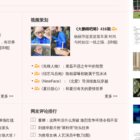
视频策划
《大鹏嘚吧嘚》416期
生
杨丽萍提菜篮逛车展 时尚
，有些事
与村姑仅一线之隔…
[详细]
[详细]
《先锋人物》：黄磊不惑之年中的智慧
《综艺马后炮》陈柏霖曝初吻属于范冰冰
《NewFace》：《北爱》导演续集玩穿越
《夏日甜心》：和夏日有关的爱情世界
更多 >>
更多 >>
网友评论排行
1
捧场红毯
董卿：这两年没什么突破 激烈竞争环境令我不安
2
有派头
刘德华新片扮“犀利哥”街头狂奔
3
全场大笑！
为救母女俩 人艺演员中数刀(图)