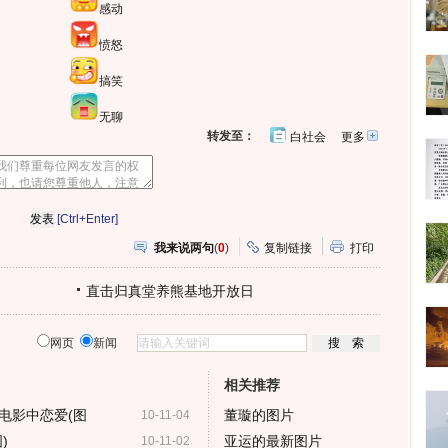
感动
愤怒
搞笑
无聊
转发至：
白社会
更多
开
心
人
网
人
豆
网
瓣
爱
分
[Ctrl+Enter]
享
我来说两句
(
0
)
复制链接
打印
直击归真堂养熊基地开放日
网页
新闻
相关推荐
电影中恋爱(图
董璇的图片
10-11-04
)
亚运的最新图片
10-11-02