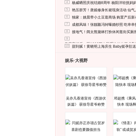
4
杨威晒照庆祝结婚8周年 杨阳洋轻抚妈
5
艳压群芳！唐嫣修身长裙现身活动 仙气
6
独家：姚晨带小土豆逛商场 购置产后新
7
成都风味！张靓颖冯轲曝婚纱照 吃串串
8
接地气！阔太熊黛林打扮休闲逛街买厕
9
马蓉离婚后，砸1000万人民币给媒体要求
10
甜到腻！黄晓明上海庆生 Baby挺孕肚
娱乐·大视野
吴亦凡香港宣传《西游伏
邓超携《乘风
妖篇》 获徐导星爷称赞
快本 现场