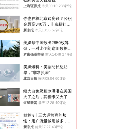
收到美国关税退税
上海证券报
昨天09:10
238评论
你也在算北京购房账？公积
金最高340万，非京籍社保
1年
新京报
昨天10:06
57评论
美媒帮中国数出2850枚导
弹，一对比伊朗这组数据，
发现出大事了
罗富强观察室
前天14:48
27评论
美媒爆料：美副防长想访
华，“非常执着”
北京日报
昨天08:04
60评论
继大白兔奶糖冰淇淋在美国
火了之后，其糖纸又火了！
海外博主盛赞：平面设计经
红星新闻
前天12:28
40评论
典之作
鲸算π丨三大运营商的烦
恼：用户流量越用越多，收
入却越来越少
新京报
前天17:27
43评论