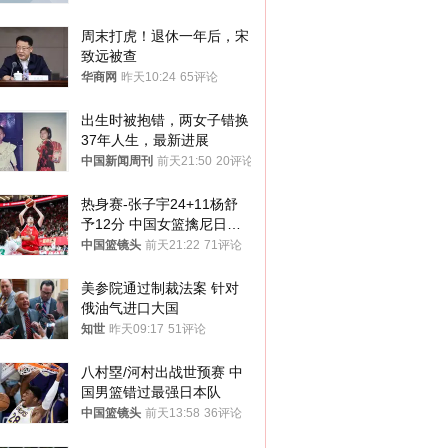
周末打虎！退休一年后，宋
致远被查
华商网
昨天10:24
65评论
出生时被抱错，两女子错换
37年人生，最新进展
中国新闻周刊
前天21:50
20评论
热身赛-张子宇24+11杨舒
予12分 中国女篮擒尼日利
亚
中国篮镜头
前天21:22
71评论
美参院通过制裁法案 针对
俄油气进口大国
知世
昨天09:17
51评论
八村塁/河村出战世预赛 中
国男篮错过最强日本队
中国篮镜头
前天13:58
36评论