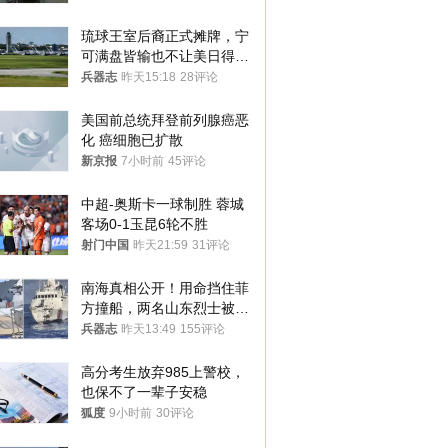
琉球王室后裔正式摊牌，宁
可满盘皆输也不让美日得
逞，中国成关键
兵器志
昨天15:18
28评论
美国前总统拜登前列腺癌恶
化 癌细胞已扩散
新京报
7小时前
45评论
中超-奥斯卡一球制胜 蓉城
客场0-1玉昆6轮不胜
射门中国
昨天21:59
31评论
南海真相公开！用命挡住菲
方撞船，两名山东烈士被授
武警最高荣誉
兵器志
昨天13:49
155评论
高分考生放弃985上警校，
也保不了一辈子安稳
狐度
9小时前
30评论