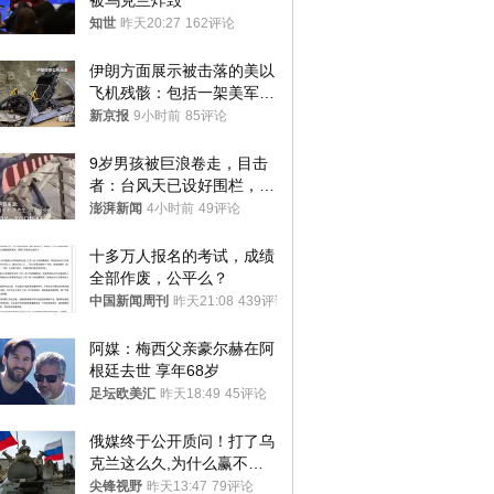
被乌克兰炸毁
知世
昨天20:27
162评论
伊朗方面展示被击落的美以
飞机残骸：包括一架美军F-
15战斗机残骸以及多架无人
新京报
9小时前
85评论
机等
9岁男孩被巨浪卷走，目击
者：台风天已设好围栏，一
家四口翻入时保安曾喊话劝
澎湃新闻
4小时前
49评论
阻
十多万人报名的考试，成绩
全部作废，公平么？
中国新闻周刊
昨天21:08
439评论
阿媒：梅西父亲豪尔赫在阿
根廷去世 享年68岁
足坛欧美汇
昨天18:49
45评论
俄媒终于公开质问！打了乌
克兰这么久,为什么赢不了?
答案令人沉默
尖锋视野
昨天13:47
79评论