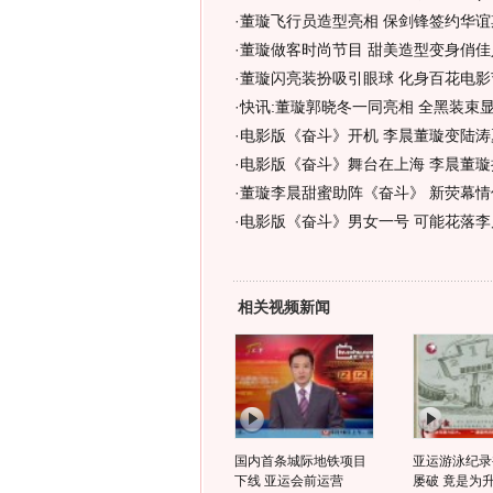
·
董璇飞行员造型亮相 保剑锋签约华谊
·
董璇做客时尚节目 甜美造型变身俏佳人
·
董璇闪亮装扮吸引眼球 化身百花电影
·
快讯:董璇郭晓冬一同亮相 全黑装束
·
电影版《奋斗》开机 李晨董璇变陆涛
·
电影版《奋斗》舞台在上海 李晨董璇挑
·
董璇李晨甜蜜助阵《奋斗》 新荧幕情
·
电影版《奋斗》男女一号 可能花落李晨
相关视频新闻
国内首条城际地铁项目
亚运游泳纪录
下线 亚运会前运营
屡破 竟是为