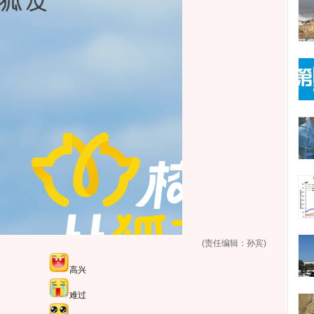
(责任编辑：孙宾)
高兴
难过