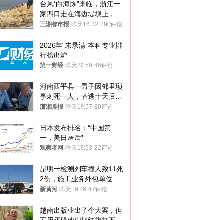
台风“白海豚”来临，浙江一
家四口走在海边堤坝上，其
中9岁男孩被巨浪卷入海
三湘都市报
昨天16:32
290评论
中，搜救仍在进行
2026年“未录满”本科专业排
行榜出炉
第一财经
昨天20:59
46评论
河南西平县一男子因邻里琐
事刺死一人，潜逃十天后在
十多公里外一片玉米地里落
潇湘晨报
昨天19:57
80评论
网
日本发布排名：“中国第
一，美日居后”
观察者网
昨天15:53
22评论
昆明一检测列车撞人致11死
2伤，施工业务外包单位被
罚1.5万元，国铁昆明局被
新黄河
昨天19:46
47评论
罚300万元
越南出版业出了个大案，但