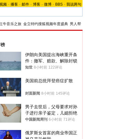
视频
-
播客
-
邮件
-
博客
-
微博
-
BBS
-
我说两句
红牛音乐之旅
金立特约搜狐视频年度盛典
男人帮
评榜
伊朗向美国提出海峡重开条
件：撤军、赔款、解除封锁
知世
8小时前
122评论
美国前总统拜登癌症扩散
封面新闻
8小时前
145评论
男子去世后，父母要求对孙
子进行亲子鉴定，儿媳拒绝
中国新闻周刊
6小时前
71评论
俄罗斯女首富的商业帝国正