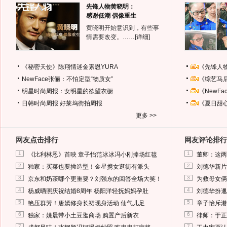
先锋人物黄晓明：
感谢低潮 偶像重生
黄晓明开始意识到，有些事
情需要改变。……
[详细]
《秘密天使》陈翔情迷金素恩YURA
《先锋人
NewFace张俪：不怕定型“物质女”
《综艺马
明星时尚周报：女明星的欲望衣橱
《NewF
日韩时尚周报
好莱坞街拍周报
《夏日甜
更多 >>
网友点击排行
网友评论排行
1
1
《比利林恩》首映 章子怡范冰冰冯小刚捧场红毯
董卿：这两
2
2
独家：买菜也要拗造型！金星携女逛街有派头
刘德华新片
3
3
京东和奶茶哪个更重要？刘强东的回答全场大笑！
为救母女俩
4
4
杨威晒照庆祝结婚8周年 杨阳洋轻抚妈妈孕肚
刘德华扮邋
5
5
艳压群芳！唐嫣修身长裙现身活动 仙气儿足
章子怡斥港
6
6
独家：姚晨带小土豆逛商场 购置产后新衣
律师：于正
7
7