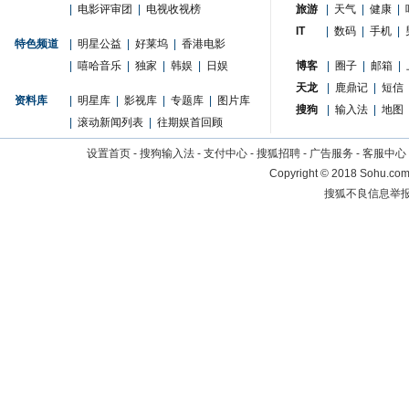
|
电影评审团
|
电视收视榜
旅游
|
天气
|
健康
|
IT
|
数码
|
手机
|
特色频道
|
明星公益
|
好莱坞
|
香港电影
|
嘻哈音乐
|
独家
|
韩娱
|
日娱
博客
|
圈子
|
邮箱
|
天龙
|
鹿鼎记
|
短信
资料库
|
明星库
|
影视库
|
专题库
|
图片库
搜狗
|
输入法
|
地图
|
滚动新闻列表
|
往期娱首回顾
设置首页
-
搜狗输入法
-
支付中心
-
搜狐招聘
-
广告服务
-
客服中心
Copyright
©
2018 Sohu.com 
搜狐不良信息举