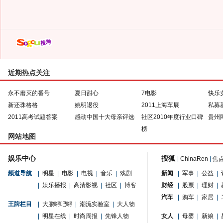
近期热点关注
永不磨灭的番号
夏日甜心
7电影
快乐
新还珠格格
姚明退役
2011上海车展
私募
2011高考试题答案
感动中国十大母亲评选
社区2010年度行业口碑
贵州
榜
网站地图
娱乐中心
搜狐
|
ChinaRen
|
焦
频道导航
|
明星
|
电影
|
电视
|
音乐
|
戏剧
新闻
|
军事
|
公益
|
|
娱乐播报
|
高清影视
|
社区
|
博客
财经
|
股票
|
理财
|
汽车
|
购车
|
家居
|
王牌栏目
|
大鹏嘚吧嘚
|
潮流实验室
|
大人物
|
明星在线
|
时尚周报
|
先锋人物
女人
|
母婴
|
新娘
|