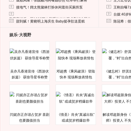
成都风味！张靓颖冯轲曝婚纱照 吃串串打麻将
王力宏否认
8
8
接地气！阔太熊黛林打扮休闲逛街买厕所泵
王刚自曝7
9
9
台媒:40
马蓉离婚后，砸1000万人民币给媒体要求删掉这照片
10
10
甜到腻！黄晓明上海庆生 Baby挺孕肚送蛋糕
陈冠希：假
娱乐·大视野
吴亦凡香港宣传《西游伏
邓超携《乘风破浪》登陆
《健忘村》舒淇
妖篇》 获徐导星爷称赞
快本 现场释放表情包
覆，“村”出自
闫妮亦正亦谐占贺岁 喜剧
《情圣》肖央“真诚出轨”
解读邓超新身份《
也要颜值担当
或成贺岁档爆款帝
师》投资人 不