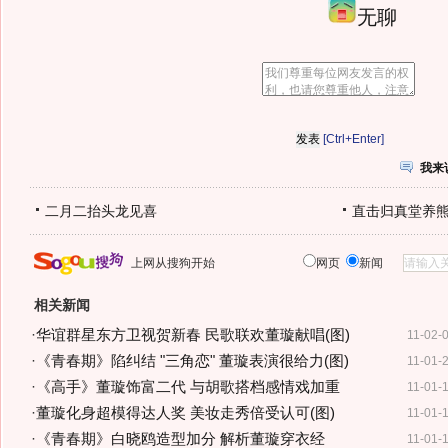
无聊
[Ctrl+Enter]
我来
二月二抬头龙见喜
直击归真堂养
上网从搜狗开始
网页
新闻
相关新闻
·
华谊群星东方卫视贺新春 民歌联欢董璇献唱(图)
11-02-
·
《青春期》陷纠结 "三角恋" 董璇表演很给力(图)
11-01-
·
《高手》董璇饰富二代 与胡歌搭档感情戏加重
11-01-
·
董璇化身超模得达人奖 美妆走秀倍受认可(图)
11-01-
·
《青春期》白晓鸥造型加分 解析董璇穿衣经
11-01-