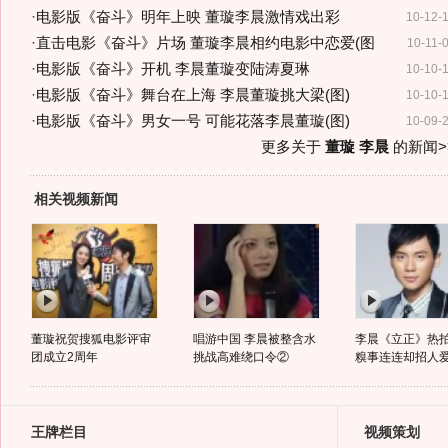
·
电影版《奋斗》明年上映 董璇李晨激情戏出彩
10-12-
·
直击电影《奋斗》片场 董璇李晨相约电影中恋爱(图
10-11-
·
电影版《奋斗》开机 李晨董璇变陆涛夏琳
10-10-
·
电影版《奋斗》舞台在上海 李晨董璇挑大梁(图)
10-10-
·
电影版《奋斗》男女一号 可能花落李晨董璇(图)
10-09-
更多关于
董璇 李晨
的新闻>
相关视频新闻
董璇祝贺搜狐电影评审
唱游中国 李晨被整含水
李晨《立正》热拍
团成立2周年
挑战高难绕口令②
糗事连连却招人
王牌栏目
视频策划