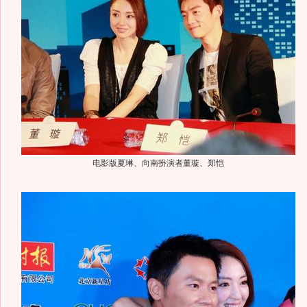
电影版夏琳、向南扮演者董璇、郑恺