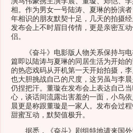
演马伟豪携主演李晨、董璇、郑恺、李
相。作为男女一号陆涛、夏琳的扮演者
年相识的朋友默契十足，几天的拍摄经
发布会上不时眉目传情，更是亲密互动
侣。
《奋斗》电影版人物关系保持与电
篇即以陆涛与夏琳的同居生活为开始的
的热恋戏码从开机第一天开始拍摄，李
也大胆挑战自己的尺度，这另虽与李晨
仍捏把汗。董璇在发布会上表达自己当
心，谈话间流露出害羞的一面，小鸟依
晨更是称跟董璇是一家人。发布会过程
甜蜜互动，默契值极升。
据悉，《奋斗》剧组特地请来国外