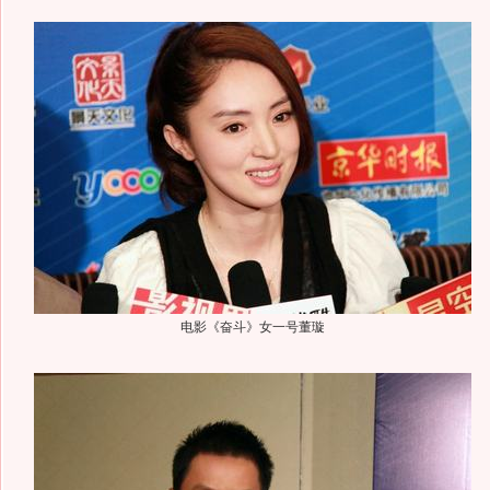
电影《奋斗》女一号董璇