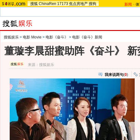
搜狐
ChinaRen
17173
焦点房地产
搜狗
新闻
-
体
搜狐娱乐
>
电影 Movie
>
电影《奋斗》
>
电影《奋斗》新闻
董璇李晨甜蜜助阵《奋斗》 新
来源：
搜狐娱乐
我来说两句
(
0
)