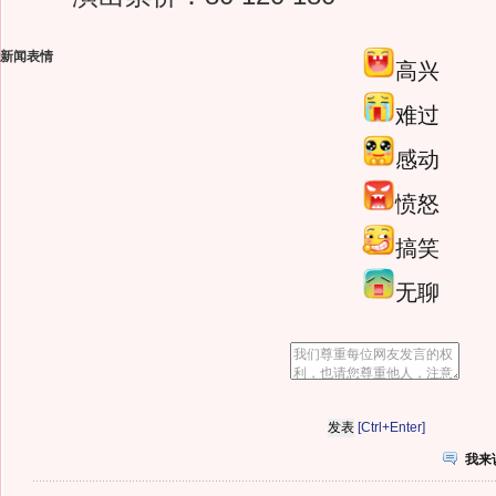
新闻表情
高兴
难过
感动
愤怒
搞笑
无聊
[Ctrl+Enter]
我来