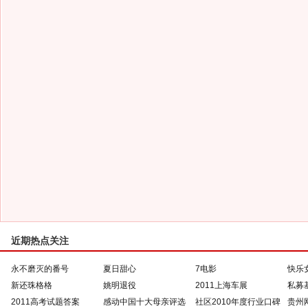
近期热点关注
永不磨灭的番号
夏日甜心
7电影
快乐
新还珠格格
姚明退役
2011上海车展
私募
2011高考试题答案
感动中国十大母亲评选
社区2010年度行业口碑
贵州