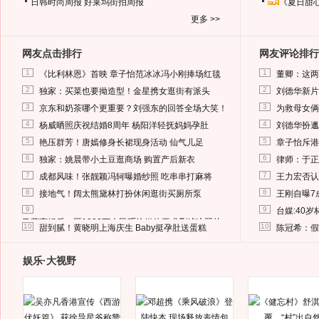
日韩时尚周报
好莱坞街拍周报
《夏日甜
更多 >>
网友点击排行
网友评论排行
1
1
《比利林恩》首映 章子怡范冰冰冯小刚捧场红毯
董卿：这两
2
2
独家：买菜也要拗造型！金星携女逛街有派头
刘德华新片
3
3
京东和奶茶哪个更重要？刘强东的回答全场大笑！
为救母女俩
4
4
杨威晒照庆祝结婚8周年 杨阳洋轻抚妈妈孕肚
刘德华扮邋
5
5
艳压群芳！唐嫣修身长裙现身活动 仙气儿足
章子怡斥港
6
6
独家：姚晨带小土豆逛商场 购置产后新衣
律师：于正
7
7
成都风味！张靓颖冯轲曝婚纱照 吃串串打麻将
王力宏否认
8
8
接地气！阔太熊黛林打扮休闲逛街买厕所泵
王刚自曝7
9
9
台媒:40
马蓉离婚后，砸1000万人民币给媒体要求删掉这照片
10
10
甜到腻！黄晓明上海庆生 Baby挺孕肚送蛋糕
陈冠希：假
娱乐·大视野