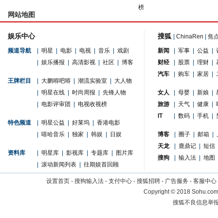
榜
网站地图
娱乐中心
搜狐
|
ChinaRen
|
焦
频道导航
|
明星
|
电影
|
电视
|
音乐
|
戏剧
新闻
|
军事
|
公益
|
|
娱乐播报
|
高清影视
|
社区
|
博客
财经
|
股票
|
理财
|
汽车
|
购车
|
家居
|
王牌栏目
|
大鹏嘚吧嘚
|
潮流实验室
|
大人物
|
明星在线
|
时尚周报
|
先锋人物
女人
|
母婴
|
新娘
|
|
电影评审团
|
电视收视榜
旅游
|
天气
|
健康
|
IT
|
数码
|
手机
|
特色频道
|
明星公益
|
好莱坞
|
香港电影
|
嘻哈音乐
|
独家
|
韩娱
|
日娱
博客
|
圈子
|
邮箱
|
天龙
|
鹿鼎记
|
短信
资料库
|
明星库
|
影视库
|
专题库
|
图片库
搜狗
|
输入法
|
地图
|
滚动新闻列表
|
往期娱首回顾
设置首页
-
搜狗输入法
-
支付中心
-
搜狐招聘
-
广告服务
-
客服中心
Copyright
©
2018 Sohu.com 
搜狐不良信息举