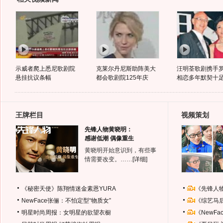
示威者爬上悉尼歌剧院
克莱尔丹尼斯助阵美大
汪明荃歌剧携手
悬挂抗议条幅
都会歌剧院125年庆
相恋多年默契十
王牌栏目
视频策划
先锋人物黄晓明：
感谢低潮 偶像重生
黄晓明开始意识到，有些事
情需要改变。……
[详细]
《秘密天使》陈翔情迷金素恩YURA
《先锋人
NewFace张俪：不怕定型“物质女”
《综艺马
明星时尚周报：女明星的欲望衣橱
《NewF