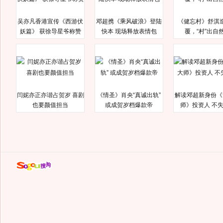
吴亦凡香港宣传《西游伏
邓超携《乘风破浪》登陆
《健忘村》舒淇
妖篇》 获徐导星爷称赞
快本 现场释放表情包
覆，“村”出自
闫妮亦正亦谐占贺岁 喜剧
《情圣》肖央“真诚出轨”
解读邓超新身份《
也要颜值担当
或成贺岁档爆款帝
师》投资人 不