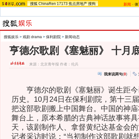
搜狐
ChinaRen
17173
焦点房地产
搜狗
新闻
-
体
搜狐娱乐
>
戏剧 drama
>
保利剧院
>
新闻动态
亨德尔歌剧《塞魅丽》 十月
来源：
北京青年报
作者：伦兵
我来说两句
(
0
)
亨德尔的歌剧《塞魅丽》诞生距今已
历史。10月24日在保利剧院，第十三
把这部歌剧搬上中国舞台。中国的神庙
舞台上，原本希腊的古典神话故事将具
天，该剧制作人、拿督黄纪达基金会的
记者采访时说：“当初制作这部歌剧就