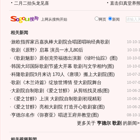
二月二抬头龙见喜
直击归真堂养
上网从搜狗开始
网页
新闻
相关新闻
·
旅欧指挥家吕嘉执棒大剧院合唱团唱响经典歌剧
10-10-
·
歌剧《原野》启幕 演员一水儿80后
10-10-
·
《歌剧魅影》原创克劳福德出演新《绿叶仙踪》(图)
10-10-
·
韩国大邱国际歌剧节盛大开幕 歌剧与文学相约(图)
10-10-
·
科隆歌剧院9月来访 170人《唐璜》搬上大剧院(图)
10-07-
·
歌剧《木兰诗篇》绽放世博情 登大剧院舞台
10-07-
·
大剧院自制歌剧《爱之甘醇》 从剪纸找灵感(图)
10-06-
·
《爱之甘醇》上演 大剧院自制歌剧初现精彩
10-06-
·
《爱之甘醇》亮相大剧院 打造开心歌剧宴(图)
10-06-
·
亨德尔名作《弥赛亚》唱进王府井教堂(图)
08-10-
更多关于
亨德尔 歌剧
的新闻>
相关视频新闻