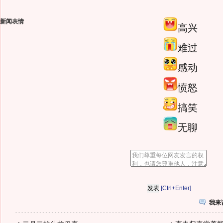
新闻表情
高兴
难过
感动
愤怒
搞笑
无聊
[Ctrl+Enter]
我来