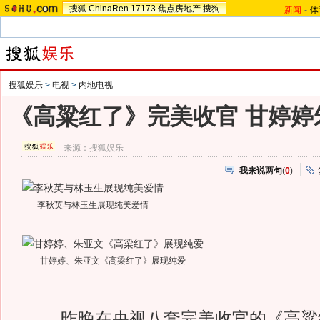
搜狐
ChinaRen
17173
焦点房地产
搜狗
新闻
-
体
搜狐娱乐
>
电视
>
内地电视
《高粱红了》完美收官 甘婷婷
来源：
搜狐娱乐
我来说两句
(
0
)
李秋英与林玉生展现纯美爱情
甘婷婷、朱亚文《高梁红了》展现纯爱
昨晚在央视八套完美收官的《高粱