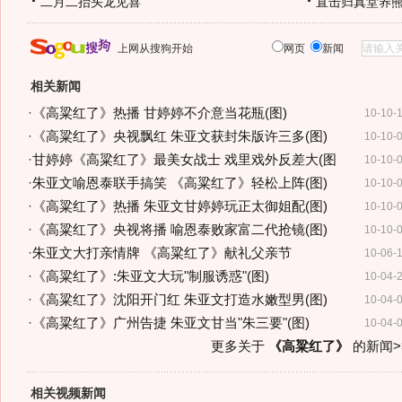
二月二抬头龙见喜
直击归真堂养
上网从搜狗开始
网页
新闻
相关新闻
·
《高粱红了》热播 甘婷婷不介意当花瓶(图)
10-10-
·
《高粱红了》央视飘红 朱亚文获封朱版许三多(图)
10-10-
·
甘婷婷《高粱红了》最美女战士 戏里戏外反差大(图
10-10-
·
朱亚文喻恩泰联手搞笑 《高粱红了》轻松上阵(图)
10-10-
·
《高粱红了》热播 朱亚文甘婷婷玩正太御姐配(图)
10-10-
·
《高粱红了》央视将播 喻恩泰败家富二代抢镜(图)
10-10-
·
朱亚文大打亲情牌 《高粱红了》献礼父亲节
10-06-
·
《高粱红了》:朱亚文大玩"制服诱惑"(图)
10-04-
·
《高粱红了》沈阳开门红 朱亚文打造水嫩型男(图)
10-04-
·
《高粱红了》广州告捷 朱亚文甘当"朱三要"(图)
10-04-
更多关于
《高粱红了》
的新闻>
相关视频新闻