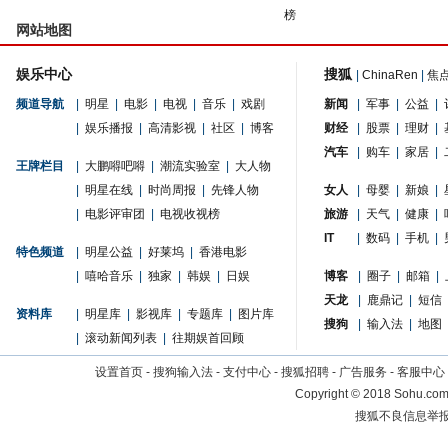
榜
网站地图
娱乐中心
搜狐
|
ChinaRen
|
焦
频道导航
|
明星
|
电影
|
电视
|
音乐
|
戏剧
新闻
|
军事
|
公益
|
|
娱乐播报
|
高清影视
|
社区
|
博客
财经
|
股票
|
理财
|
汽车
|
购车
|
家居
|
王牌栏目
|
大鹏嘚吧嘚
|
潮流实验室
|
大人物
|
明星在线
|
时尚周报
|
先锋人物
女人
|
母婴
|
新娘
|
|
电影评审团
|
电视收视榜
旅游
|
天气
|
健康
|
IT
|
数码
|
手机
|
特色频道
|
明星公益
|
好莱坞
|
香港电影
|
嘻哈音乐
|
独家
|
韩娱
|
日娱
博客
|
圈子
|
邮箱
|
天龙
|
鹿鼎记
|
短信
资料库
|
明星库
|
影视库
|
专题库
|
图片库
搜狗
|
输入法
|
地图
|
滚动新闻列表
|
往期娱首回顾
设置首页
-
搜狗输入法
-
支付中心
-
搜狐招聘
-
广告服务
-
客服中心
Copyright
©
2018 Sohu.com 
搜狐不良信息举