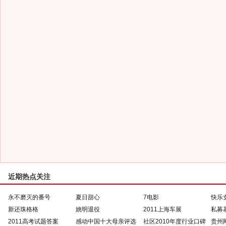
近期热点关注
永不磨灭的番号
夏日甜心
7电影
快乐
新还珠格格
姚明退役
2011上海车展
私募
2011高考试题答案
感动中国十大母亲评选
社区2010年度行业口碑
贵州