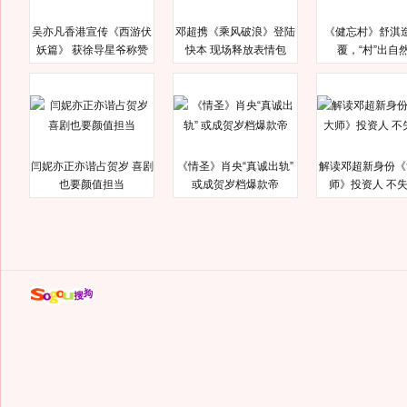
吴亦凡香港宣传《西游伏
邓超携《乘风破浪》登陆
《健忘村》舒淇
妖篇》 获徐导星爷称赞
快本 现场释放表情包
覆，“村”出自
闫妮亦正亦谐占贺岁 喜剧
《情圣》肖央“真诚出轨”
解读邓超新身份《
也要颜值担当
或成贺岁档爆款帝
师》投资人 不