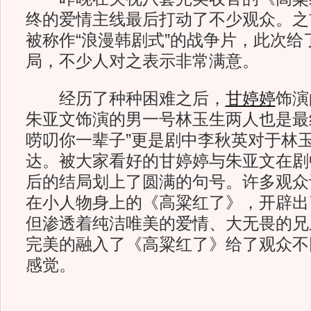
终的爱情主线最后打动了不少观众。之
被称作“浪漫韩剧式”的战争片，此次给
局，不少人对之表示非常满意。
经历了种种困难之后，
甘婷婷
饰演
朱亚文饰演的男一号林玉生两人也是最
唠叨你一辈子”更是剧中李秋英对于林
达。被大家看好的甘婷婷与朱亚文在剧
后的结局划上了圆满的句号。许多观众
在小人物身上的《高粱红了》，开辟出
但渗透着纯洁唯美的爱情、大无畏的兄
完美的融入了《高粱红了》给了观众不
感觉。