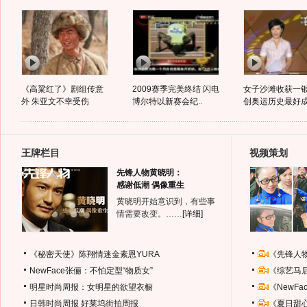
《高粱红了》剧组传意
2009赛季完美终结 闪电
女子沙滩收获一
外 朱亚文不幸受伤
博尔特以新赛会纪..
创奥运历史最好
王牌栏目
视频策划
先锋人物黄晓明：
感谢低潮 偶像重生
黄晓明开始意识到，有些事
情需要改变。……
[详细]
《秘密天使》陈翔情迷金素恩YURA
《先锋人
NewFace张俪：不怕定型“物质女”
《综艺马
明星时尚周报：女明星的欲望衣橱
《NewF
日韩时尚周报
好莱坞街拍周报
《夏日甜