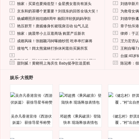
2
2
独家：买菜也要拗造型！金星携女逛街有派头
刘德华新片
3
3
京东和奶茶哪个更重要？刘强东的回答全场大笑！
为救母女俩
4
4
杨威晒照庆祝结婚8周年 杨阳洋轻抚妈妈孕肚
刘德华扮邋
5
5
艳压群芳！唐嫣修身长裙现身活动 仙气儿足
章子怡斥港
6
6
独家：姚晨带小土豆逛商场 购置产后新衣
律师：于正
7
7
成都风味！张靓颖冯轲曝婚纱照 吃串串打麻将
王力宏否认
8
8
接地气！阔太熊黛林打扮休闲逛街买厕所泵
王刚自曝7
9
9
台媒:40
马蓉离婚后，砸1000万人民币给媒体要求删掉这照片
10
10
甜到腻！黄晓明上海庆生 Baby挺孕肚送蛋糕
陈冠希：假
娱乐·大视野
吴亦凡香港宣传《西游伏
邓超携《乘风破浪》登陆
《健忘村》舒淇
妖篇》 获徐导星爷称赞
快本 现场释放表情包
覆，“村”出自