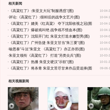
相关新闻
·
《高粱红了》:朱亚文大玩"制服诱惑"(图)
10-04-
·
评论:《高粱红了》:很80后的战争文艺片(图)
10-04-
·
《高粱红了》媲美《红高粱》 夺下沈阳收视之冠(图
10-04-
·
《高粱红了》爆破戏叫绝 战争戏不惜血本(图)
10-04-
·
《高粱红了》沈阳开门红 朱亚文打造水嫩型男(图)
10-04-
·
《高粱红了》广州告捷 朱亚文甘当"朱三要"(图)
10-04-
·
喻恩泰"斗法"朱亚文 《高粱红了》亦正亦邪(图)
10-03-
·
朱亚文领衔《高粱红了》 打造"另类尖兵"(图)
10-03-
·
《高粱红了》热播 朱亚文硬汉"示软"(图)
10-01-
·
《高粱红了》将杀青 朱亚文苦尽甘来作品受追捧(图
09-06-
相关视频新闻