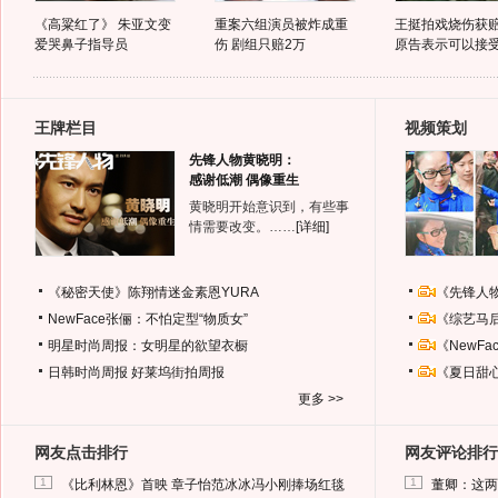
《高粱红了》 朱亚文变
重案六组演员被炸成重
王挺拍戏烧伤获赔
爱哭鼻子指导员
伤 剧组只赔2万
原告表示可以接
王牌栏目
视频策划
先锋人物黄晓明：
感谢低潮 偶像重生
黄晓明开始意识到，有些事
情需要改变。……
[详细]
《秘密天使》陈翔情迷金素恩YURA
《先锋人
NewFace张俪：不怕定型“物质女”
《综艺马
明星时尚周报：女明星的欲望衣橱
《NewF
日韩时尚周报
好莱坞街拍周报
《夏日甜
更多 >>
网友点击排行
网友评论排行
1
1
《比利林恩》首映 章子怡范冰冰冯小刚捧场红毯
董卿：这两