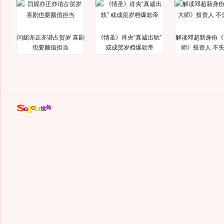
闫妮亦正亦谐占贺岁 喜剧
《情圣》肖央“真诚出轨”
解读邓超新身份《
也要颜值担当
或成贺岁档爆款帝
师》投资人 不