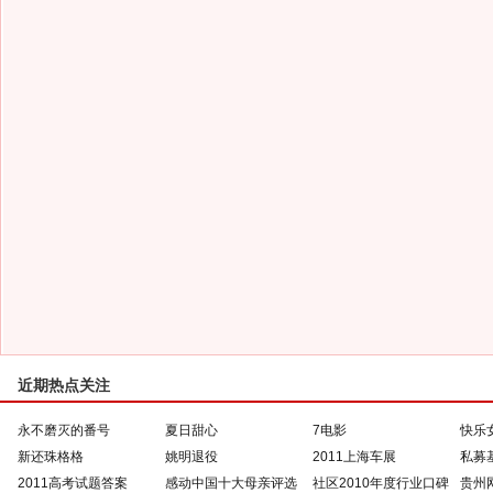
近期热点关注
永不磨灭的番号
夏日甜心
7电影
快乐
新还珠格格
姚明退役
2011上海车展
私募
2011高考试题答案
感动中国十大母亲评选
社区2010年度行业口碑
贵州