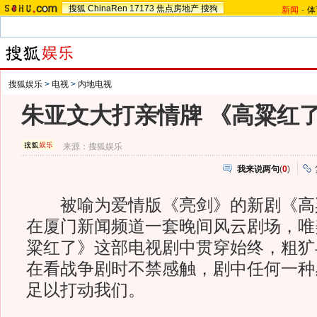
搜狐
ChinaRen
17173
焦点房地产
搜狗
新闻
-
体
搜狐娱乐
>
电视
>
内地电视
朱亚文大打亲情牌 《高粱红
来源：
搜狐娱乐
我来说两句
(
0
)
被喻为爱情版《亮剑》的新剧《高
在厦门新闻频道一套晚间风云剧场，唯
粱红了》这部电视剧中贯穿始终，粗犷
在看战争剧时不禁感触，剧中任何一种
足以打动我们。