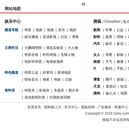
榜
网站地图
娱乐中心
搜狐
|
ChinaRen
|
焦
频道导航
|
明星
|
电影
|
电视
|
音乐
|
戏剧
新闻
|
军事
|
公益
|
|
娱乐播报
|
高清影视
|
社区
|
博客
财经
|
股票
|
理财
|
汽车
|
购车
|
家居
|
王牌栏目
|
大鹏嘚吧嘚
|
潮流实验室
|
大人物
|
明星在线
|
时尚周报
|
先锋人物
女人
|
母婴
|
新娘
|
|
电影评审团
|
电视收视榜
旅游
|
天气
|
健康
|
IT
|
数码
|
手机
|
特色频道
|
明星公益
|
好莱坞
|
香港电影
|
嘻哈音乐
|
独家
|
韩娱
|
日娱
博客
|
圈子
|
邮箱
|
天龙
|
鹿鼎记
|
短信
资料库
|
明星库
|
影视库
|
专题库
|
图片库
搜狗
|
输入法
|
地图
|
滚动新闻列表
|
往期娱首回顾
设置首页
-
搜狗输入法
-
支付中心
-
搜狐招聘
-
广告服务
-
客服中心
Copyright
©
2018 Sohu.com 
搜狐不良信息举