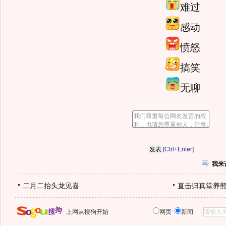
难过
感动
愤怒
搞笑
无聊
[Ctrl+Enter]
我来
二月二抬头龙见喜
直击归真堂养
上网从搜狗开始
网页
新闻