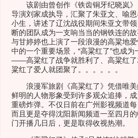
该剧由曾创作《铁齿铜牙纪晓岚》
导演刘家成执导，汇聚了朱亚文、喻恩
小生，讲述了辽沈战役期间朱亚文带领
断的团队成为一支响当当的钢铁连的故
与甘婷婷也上演了一段浪漫的高粱地爱
中的一个重要场景，“高粱红了”也成为
——高粱红了战争就胜利了、高粱红了
粱红了爱人就团聚了。。。。。。
浪漫军旅剧《高粱红了》凭借唯美
鲜明的人物形象受到许多观众追捧，成
重磅炸弹。不仅日前在广州影视频道每
而且更是夺得沈阳新闻频道一至四月的
门开播几日后，更是取得收视热潮。