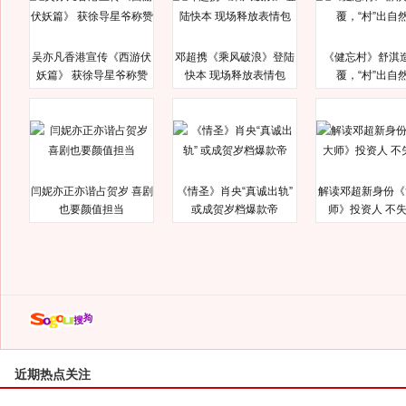
吴亦凡香港宣传《西游伏
邓超携《乘风破浪》登陆
《健忘村》舒淇
妖篇》 获徐导星爷称赞
快本 现场释放表情包
覆，“村”出自
闫妮亦正亦谐占贺岁 喜剧
《情圣》肖央“真诚出轨”
解读邓超新身份《
也要颜值担当
或成贺岁档爆款帝
师》投资人 不
近期热点关注