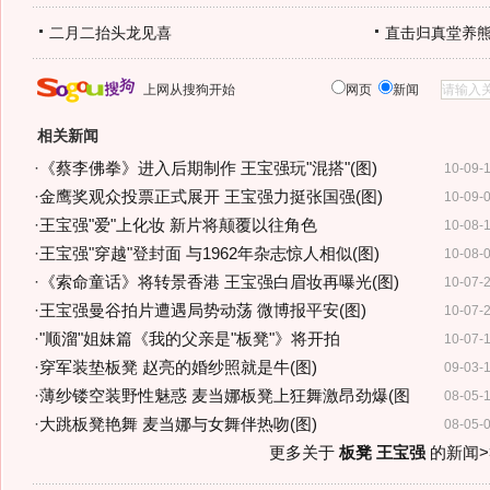
二月二抬头龙见喜
直击归真堂养
上网从搜狗开始
网页
新闻
相关新闻
·
《蔡李佛拳》进入后期制作 王宝强玩"混搭"(图)
10-09-
·
金鹰奖观众投票正式展开 王宝强力挺张国强(图)
10-09-
·
王宝强"爱"上化妆 新片将颠覆以往角色
10-08-
·
王宝强"穿越"登封面 与1962年杂志惊人相似(图)
10-08-
·
《索命童话》将转景香港 王宝强白眉妆再曝光(图)
10-07-
·
王宝强曼谷拍片遭遇局势动荡 微博报平安(图)
10-07-
·
"顺溜"姐妹篇《我的父亲是"板凳"》将开拍
10-07-
·
穿军装垫板凳 赵亮的婚纱照就是牛(图)
09-03-
·
薄纱镂空装野性魅惑 麦当娜板凳上狂舞激昂劲爆(图
08-05-
·
大跳板凳艳舞 麦当娜与女舞伴热吻(图)
08-05-
更多关于
板凳 王宝强
的新闻>