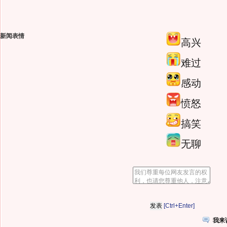
新闻表情
高兴
难过
感动
愤怒
搞笑
无聊
[Ctrl+Enter]
我来