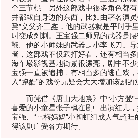
个三节棍。另外这部戏中很多角色都有
并都取自身边的东西，比如由著名演员
凳”义父齐三鑫，他的武器就是平时手
时变成剑刺。王宝强二师兄的武器是腰
鞭。他的小师妹的武器是小李飞刀。导
者，这部戏不仅武打好看，还有相当多的
海车墩影视基地街景很漂亮，剧中不少
宝强一直被追捕，有相当多的逃亡戏，
入“跑酷”的戏份无疑会大大增加该剧的
而凭借《唐山大地震》中“小方登”
喜爱的小童星张子枫在剧中出演红儿，她
宝强、“雪梅妈妈”小陶虹组成人气超旺
得该剧广受各方期待。