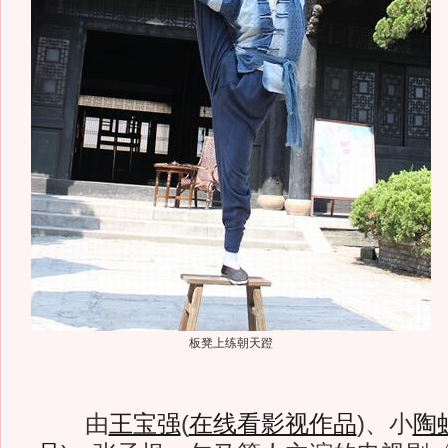
板凳上练朝天蹬
由
王宝强
(
在线看影视作品
)
、小
陶