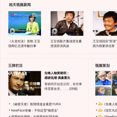
相关视频新闻
《火龙对决》首映 王宝
王宝强新片蓄须变沧桑
王宝强回应"辞演
强再忆北漂辛酸往事
澄清辞演风波
因为我要讲信誉
王牌栏目
视频策划
先锋人物黄晓明：
感谢低潮 偶像重生
黄晓明开始意识到，有些事
情需要改变。……
[详细]
《秘密天使》陈翔情迷金素恩YURA
《先锋人
NewFace张俪：不怕定型“物质女”
《综艺马
明星时尚周报：女明星的欲望衣橱
《NewF