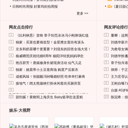
日韩时尚周报
好莱坞街拍周报
《夏日甜
更多 >>
网友点击排行
网友评论排行
1
1
《比利林恩》首映 章子怡范冰冰冯小刚捧场红毯
董卿：这两
2
2
独家：买菜也要拗造型！金星携女逛街有派头
刘德华新片
3
3
京东和奶茶哪个更重要？刘强东的回答全场大笑！
为救母女俩
4
4
杨威晒照庆祝结婚8周年 杨阳洋轻抚妈妈孕肚
刘德华扮邋
5
5
艳压群芳！唐嫣修身长裙现身活动 仙气儿足
章子怡斥港
6
6
独家：姚晨带小土豆逛商场 购置产后新衣
律师：于正
7
7
成都风味！张靓颖冯轲曝婚纱照 吃串串打麻将
王力宏否认
8
8
接地气！阔太熊黛林打扮休闲逛街买厕所泵
王刚自曝7
9
9
台媒:40
马蓉离婚后，砸1000万人民币给媒体要求删掉这照片
10
10
甜到腻！黄晓明上海庆生 Baby挺孕肚送蛋糕
陈冠希：假
娱乐·大视野