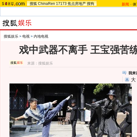
搜狐
ChinaRen
17173
焦点房地产
搜狗
新闻
-
体
搜狐娱乐
>
电视
>
内地电视
戏中武器不离手 王宝强苦练
来源：
搜狐娱乐
我来
大