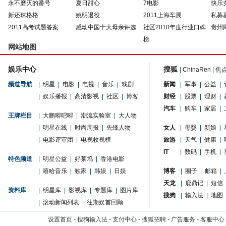
永不磨灭的番号
夏日甜心
7电影
快乐
新还珠格格
姚明退役
2011上海车展
私募
2011高考试题答案
感动中国十大母亲评选
社区2010年度行业口碑
贵州
榜
网站地图
娱乐中心
搜狐
|
ChinaRen
|
焦
频道导航
|
明星
|
电影
|
电视
|
音乐
|
戏剧
新闻
|
军事
|
公益
|
|
娱乐播报
|
高清影视
|
社区
|
博客
财经
|
股票
|
理财
|
汽车
|
购车
|
家居
|
王牌栏目
|
大鹏嘚吧嘚
|
潮流实验室
|
大人物
|
明星在线
|
时尚周报
|
先锋人物
女人
|
母婴
|
新娘
|
|
电影评审团
|
电视收视榜
旅游
|
天气
|
健康
|
IT
|
数码
|
手机
|
特色频道
|
明星公益
|
好莱坞
|
香港电影
|
嘻哈音乐
|
独家
|
韩娱
|
日娱
博客
|
圈子
|
邮箱
|
天龙
|
鹿鼎记
|
短信
资料库
|
明星库
|
影视库
|
专题库
|
图片库
搜狗
|
输入法
|
地图
|
滚动新闻列表
|
往期娱首回顾
设置首页
-
搜狗输入法
-
支付中心
-
搜狐招聘
-
广告服务
-
客服中心