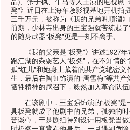
品
)
、张子枫、午马等人主演的电视剧《
凳”》近日在上海车墩影视基地开机拍
三千万元，被称为《我的兄弟叫顺溜》的
前期，少林寺出身的王宝强就苦练起了“
的随身武器“板凳”更是一刻不离手。
《我的父亲是“板凳”》讲述1927
跑江湖的杂耍艺人“板凳”，在不知情的
孤“红儿”和她身上藏着的共产党绝密文
生，最后在陶虹饰演的“唐雪梅”等共产
牺牲精神的感召下，毅然加入革命队伍
在该剧中，王宝强饰演的“板凳”是
具板凳就成了他剧中的兄弟，孤独的时
苦谈心，于是剧组特别设计用板凳当做
时板凳一直背在他身后，一旦遇到危险