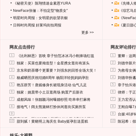
《秘密天使》陈翔情迷金素恩YURA
《先锋人
NewFace张俪：不怕定型“物质女”
《综艺马
明星时尚周报：女明星的欲望衣橱
《NewF
日韩时尚周报
好莱坞街拍周报
《夏日甜
更多 >>
网友点击排行
网友评论排行
1
1
《比利林恩》首映 章子怡范冰冰冯小刚捧场红毯
董卿：这两
2
2
独家：买菜也要拗造型！金星携女逛街有派头
刘德华新片
3
3
京东和奶茶哪个更重要？刘强东的回答全场大笑！
为救母女俩
4
4
杨威晒照庆祝结婚8周年 杨阳洋轻抚妈妈孕肚
刘德华扮邋
5
5
艳压群芳！唐嫣修身长裙现身活动 仙气儿足
章子怡斥港
6
6
独家：姚晨带小土豆逛商场 购置产后新衣
律师：于正
7
7
成都风味！张靓颖冯轲曝婚纱照 吃串串打麻将
王力宏否认
8
8
接地气！阔太熊黛林打扮休闲逛街买厕所泵
王刚自曝7
9
9
台媒:40
马蓉离婚后，砸1000万人民币给媒体要求删掉这照片
10
10
甜到腻！黄晓明上海庆生 Baby挺孕肚送蛋糕
陈冠希：假
娱乐·大视野