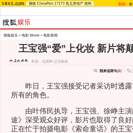
搜狐
ChinaRen
17173
焦点房地产
搜狗
新闻
-
体
搜狐娱乐
>
电影 Movie
>
电影新闻
王宝强“爱”上化妆 新片将
来源：
北国网-辽沈晚报
我来说两句
(
0
)
昨日，王宝强接受记者采访时透露
所有的角色。
由叶伟民执导，王宝强、徐峥主演
途》深受观众好评，影片也取得了良好
正在忙于拍摄电影《索命童话》的王宝