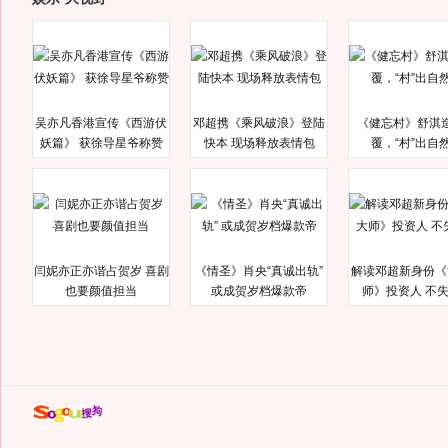
吴亦凡香港宣传《西游伏
邓超携《乘风破浪》登陆
《健忘村》舒淇
妖篇》 获徐导星爷称赞
快本 现场释放表情包
覆，“村”出自
闫妮亦正亦谐占贺岁 喜剧
《情圣》肖央“真诚出轨”
解读邓超新身份《
也要颜值担当
或成贺岁档爆款帝
师》投资人 不