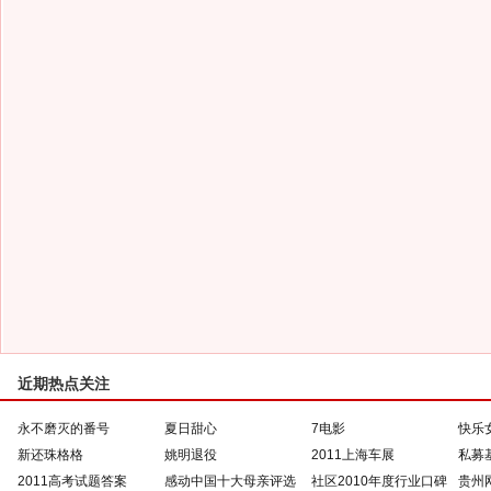
近期热点关注
永不磨灭的番号
夏日甜心
7电影
快乐
新还珠格格
姚明退役
2011上海车展
私募
2011高考试题答案
感动中国十大母亲评选
社区2010年度行业口碑
贵州