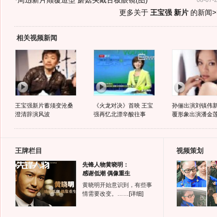
·
周迅新片颠覆造型 蘑菇头戴古板眼镜(图)
08-07-
更多关于
王宝强 新片
的新闻>
相关视频新闻
王宝强新片蓄须变沧桑
《火龙对决》首映 王宝
孙俪出演刘镇伟新
澄清辞演风波
强再忆北漂辛酸往事
覆形象出演潘金
王牌栏目
视频策划
先锋人物黄晓明：
感谢低潮 偶像重生
黄晓明开始意识到，有些事
情需要改变。……
[详细]