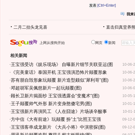
[Ctrl+Enter]
我来
二月二抬头龙见喜
直击归真堂养
上网从搜狗开始
网页
新闻
相关新闻
·
王宝强受访《娱乐现场》 自曝新片细节关联亚运(图
10-06-
·
《完美童话》泰国开机 王宝强演恐怖片颠覆形象
10-06-
·
苏有朋自毁形象玩颠覆 新片造型颇似"犀利哥"(图)
10-06-
·
邓超胡军吴佩慈新片一起玩颠覆(图)
10-06-
·
顾长卫新片揭面纱 王宝强透露会"变魔术"(图)
10-05-
·
王子颠覆帅气外形 新片变身憨傻宅男(图)
10-01-
·
王宝强新片再演民工 《人在囧途》片场谈辛酸事
10-01-
·
方中信《大有前途》玩颠覆 扮"土"比照王宝强
09-12-
·
王宝强客串成龙新片 《大兵小将》中演密探(图)
09-12-