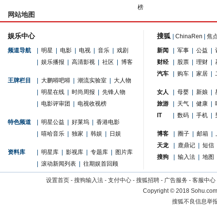
榜
网站地图
娱乐中心
搜狐
|
ChinaRen
|
焦
频道导航
|
明星
|
电影
|
电视
|
音乐
|
戏剧
新闻
|
军事
|
公益
|
|
娱乐播报
|
高清影视
|
社区
|
博客
财经
|
股票
|
理财
|
汽车
|
购车
|
家居
|
王牌栏目
|
大鹏嘚吧嘚
|
潮流实验室
|
大人物
|
明星在线
|
时尚周报
|
先锋人物
女人
|
母婴
|
新娘
|
|
电影评审团
|
电视收视榜
旅游
|
天气
|
健康
|
IT
|
数码
|
手机
|
特色频道
|
明星公益
|
好莱坞
|
香港电影
|
嘻哈音乐
|
独家
|
韩娱
|
日娱
博客
|
圈子
|
邮箱
|
天龙
|
鹿鼎记
|
短信
资料库
|
明星库
|
影视库
|
专题库
|
图片库
搜狗
|
输入法
|
地图
|
滚动新闻列表
|
往期娱首回顾
设置首页
-
搜狗输入法
-
支付中心
-
搜狐招聘
-
广告服务
-
客服中心
Copyright
©
2018 Sohu.com 
搜狐不良信息举