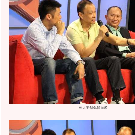
三大主创侃侃而谈