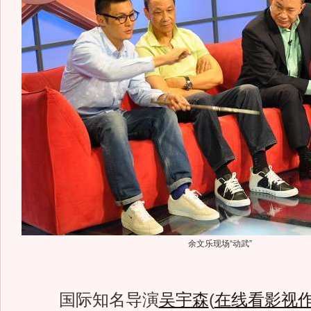
余文乐现场“动武”
国际知名导演
吴宇森
(
在线看影视