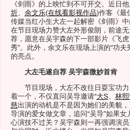
《剑雨》的上映忙到不可开交。近日他
圻
、
余文乐
(
在线看影视作品
)
作客《最
传媒当红小生大左一起解密《剑雨》中的
在节目现场力赞大左外形俊朗，前途无
荐，愿意在吴宇森的下一部影片《飞虎
秀”。此外，余文乐在现场上演的“功夫
的亮点。
大左毛遂自荐 吴宇森微妙首肯
节目现场，大左不改往日耍宝功力
着一个，不仅直问吴导邀请“
大S
、
林熙
慈
出演的动机是不是因为她们的美貌，更
导演的爱女做文章，追问“吴导”如果女
心演技不过关？吴宇森则一再强调演员