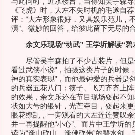
与此同时，近水楼台，当得知吴宇森导
《飞虎》时，大左不失时机的毛遂自荐
评：“大左形象很好，又具娱乐范儿，
演”。微妙的回答，给彼此留下无尽的
余文乐现场“动武” 王学圻解读“碧
尽管吴宇森拍了不少古装片，但是他
看过武侠小说”，拍摄这类片子的时候，
神的真实表现”，而他最钟爱的兵器是
的兵器五花八门：筷子、飞刀齐齐上阵
的效果，余文乐还在节目现场耍起不知
状如大号的银针，光芒夺目，耍起来更
眼花缭乱，一旁观看的大左连连赞叹余文
并一再提醒他“小心”。而片中王学圻的
读为“逢山砍山、逢佛砍佛”的碧水剑，