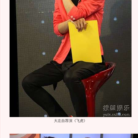
大左自荐演《飞虎》