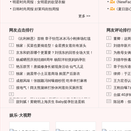
明星时尚周报：女明星的欲望衣橱
《NewF
日韩时尚周报
好莱坞街拍周报
《夏日甜
更多 >>
网友点击排行
网友评论排行
1
1
《比利林恩》首映 章子怡范冰冰冯小刚捧场红毯
董卿：这两
2
2
独家：买菜也要拗造型！金星携女逛街有派头
刘德华新片
3
3
京东和奶茶哪个更重要？刘强东的回答全场大笑！
为救母女俩
4
4
杨威晒照庆祝结婚8周年 杨阳洋轻抚妈妈孕肚
刘德华扮邋
5
5
艳压群芳！唐嫣修身长裙现身活动 仙气儿足
章子怡斥港
6
6
独家：姚晨带小土豆逛商场 购置产后新衣
律师：于正
7
7
成都风味！张靓颖冯轲曝婚纱照 吃串串打麻将
王力宏否认
8
8
接地气！阔太熊黛林打扮休闲逛街买厕所泵
王刚自曝7
9
9
台媒:40
马蓉离婚后，砸1000万人民币给媒体要求删掉这照片
10
10
甜到腻！黄晓明上海庆生 Baby挺孕肚送蛋糕
陈冠希：假
娱乐·大视野