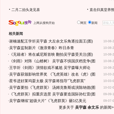
二月二抬头龙见喜
直击归真堂养
上网从搜狗开始
网页
新闻
相关新闻
·
谢楠速配王学圻吴宇森 大左余文乐角逐拉面王(图)
10-08-
·
吴宇森监制新片《激浪青春》昨日杀青
10-08-
·
《无籍者》将在威尼斯首映 翻拍吴宇森受关注(图)
10-08-
·
《剑雨》对阵《山楂树》 吴宇森不惧国庆档竞争(图
10-08-
·
王学圻《剑雨》演情欲戏不尴尬 吴宇森曝大师论
10-08-
·
吴宇森获颁影响世界奖 《飞虎英雄》改名《虎》(图
10-03-
·
星爷进好莱坞耍太极 吴宇森将指导"飞虎群英"
10-03-
·
吴宇森要拍《飞虎群英》 汤姆克鲁斯或演陈纳德(图
10-02-
·
《飞虎群英》拟重庆选景 吴宇森要造国际孙红雷(图
09-09-
·
吴宇森继续"超级大片"《飞虎群英》砸1亿美元
09-07-
更多关于
吴宇森 余文乐
的新闻>