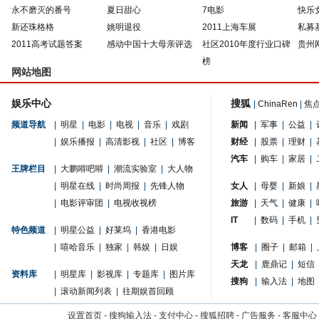
永不磨灭的番号
夏日甜心
7电影
快乐
新还珠格格
姚明退役
2011上海车展
私募
2011高考试题答案
感动中国十大母亲评选
社区2010年度行业口碑
贵州
榜
网站地图
娱乐中心
搜狐
|
ChinaRen
|
焦
频道导航
|
明星
|
电影
|
电视
|
音乐
|
戏剧
新闻
|
军事
|
公益
|
|
娱乐播报
|
高清影视
|
社区
|
博客
财经
|
股票
|
理财
|
汽车
|
购车
|
家居
|
王牌栏目
|
大鹏嘚吧嘚
|
潮流实验室
|
大人物
|
明星在线
|
时尚周报
|
先锋人物
女人
|
母婴
|
新娘
|
|
电影评审团
|
电视收视榜
旅游
|
天气
|
健康
|
IT
|
数码
|
手机
|
特色频道
|
明星公益
|
好莱坞
|
香港电影
|
嘻哈音乐
|
独家
|
韩娱
|
日娱
博客
|
圈子
|
邮箱
|
天龙
|
鹿鼎记
|
短信
资料库
|
明星库
|
影视库
|
专题库
|
图片库
搜狗
|
输入法
|
地图
|
滚动新闻列表
|
往期娱首回顾
设置首页
-
搜狗输入法
-
支付中心
-
搜狐招聘
-
广告服务
-
客服中心