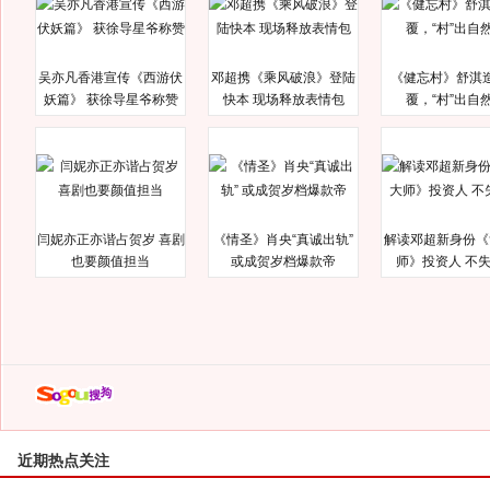
吴亦凡香港宣传《西游伏
邓超携《乘风破浪》登陆
《健忘村》舒淇
妖篇》 获徐导星爷称赞
快本 现场释放表情包
覆，“村”出自
闫妮亦正亦谐占贺岁 喜剧
《情圣》肖央“真诚出轨”
解读邓超新身份《
也要颜值担当
或成贺岁档爆款帝
师》投资人 不
近期热点关注