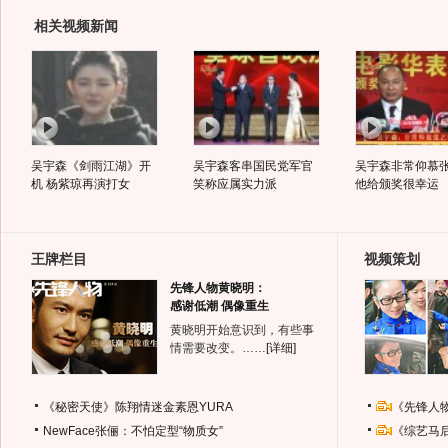
相关视频新闻
吴宇森《剑雨江湖》开
吴宇森客串国民党军官
吴宇森非常仰慕
机 杨紫琼再演打女
笑称应属实力派
他给颁奖很幸运
王牌栏目
视频策划
先锋人物黄晓明：
感谢低潮 偶像重生
黄晓明开始意识到，有些事
情需要改变。……
[详细]
《秘密天使》陈翔情迷金素恩YURA
《先锋人
NewFace张俪：不怕定型“物质女”
《综艺马