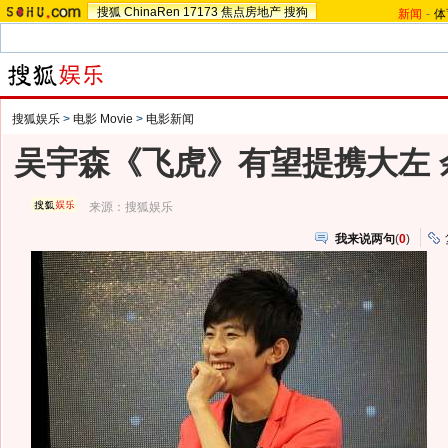
搜狐
ChinaRen
17173
焦点房地产
搜狗
新闻
-
体
搜狐娱乐
>
电影 Movie
>
电影新闻
吴宇森《飞虎》有望提携大左 
来源：
搜狐娱乐
我来说两句
(
0
)