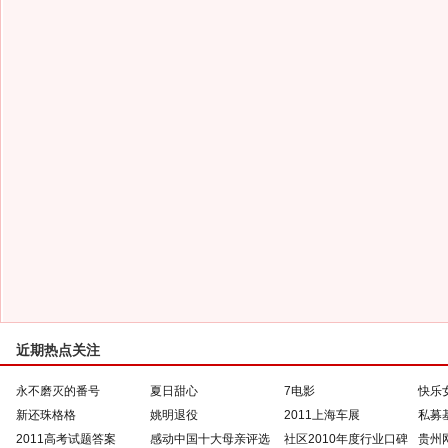
近期热点关注
永不磨灭的番号
夏日甜心
7电影
快乐
新还珠格格
姚明退役
2011上海车展
私募
2011高考试题答案
感动中国十大母亲评选
社区2010年度行业口碑
贵州