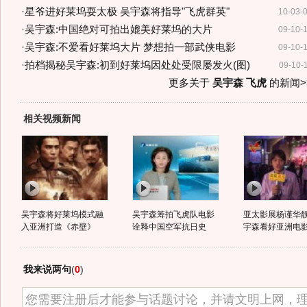
·
星爷进好莱坞耍太极 吴宇森将指导"飞虎群英"
10-03-
·
吴宇森:中国绝对可拍出媲美好莱坞的大片
09-10-
·
吴宇森:不爱看好莱坞大片 梦想拍一部武侠电影
09-10-
·
拍档揭秘吴宇森:初到好莱坞因处处受限屡发火(图)
09-10-
更多关于
吴宇森 飞虎
的新闻>
相关视频新闻
吴宇森将好莱坞模式融
吴宇森筹拍飞虎队电影
亚太影展杨谨华靓
入亚洲打造《赤壁》
诠释中国空军抗日史
宇森看好亚洲电
我来说两句
(
0
)