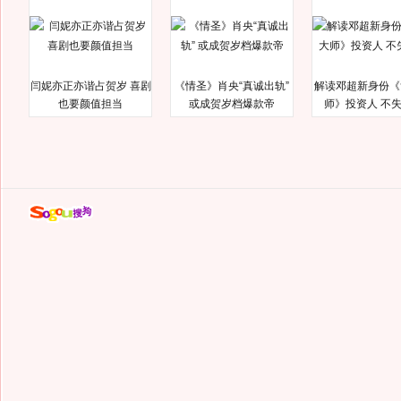
闫妮亦正亦谐占贺岁 喜剧
《情圣》肖央“真诚出轨”
解读邓超新身份《
也要颜值担当
或成贺岁档爆款帝
师》投资人 不