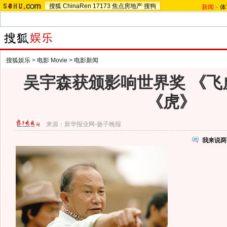
搜狐
ChinaRen
17173
焦点房地产
搜狗
新闻
-
体
搜狐娱乐
>
电影 Movie
>
电影新闻
吴宇森获颁影响世界奖 《飞
《虎》
来源：
新华报业网-扬子晚报
我来说两