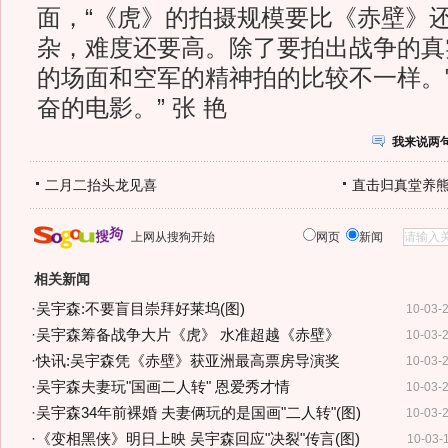
面，“《虎》的拍摄规模要比《赤壁》
杂，难度还要高。除了要拍出战争的真
的场面和空军的精神拍的比较不一样。
奋的电影。” 张 艳
我来说两
二月二抬头龙见喜
直击归真堂养
上网从搜狗开始
网页
新闻
相关新闻
·
吴宇森:不要盲目崇拜好莱坞(图)
10-03-
·
吴宇森筹备战争大片《虎》 水准超越《赤壁》
10-03-
·
快讯:吴宇森凭《赤壁》获亚洲最高票房导演奖
10-03-
·
吴宇森夫妻玩"国画二人转" 恩爱秀才情
10-03-
·
吴宇森34年前裸婚 夫妻俩玩的是国画"二人转"(图)
10-03-
·
《变相黑侠》明日上映 吴宇森回应"决裂"传言(图)
10-03-