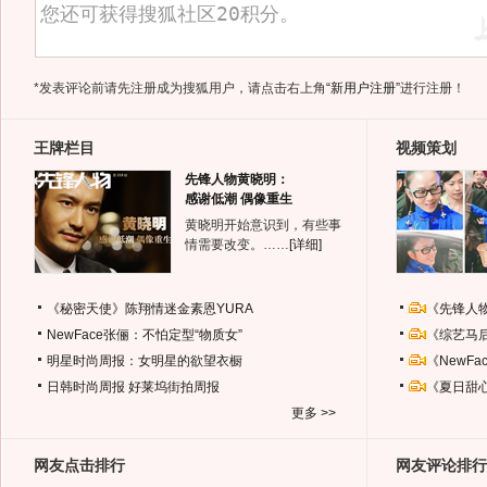
*发表评论前请先注册成为搜狐用户，请点击右上角
“新用户注册”
进行注册！
王牌栏目
视频策划
先锋人物黄晓明：
感谢低潮 偶像重生
黄晓明开始意识到，有些事
情需要改变。……
[详细]
《秘密天使》陈翔情迷金素恩YURA
《先锋人
NewFace张俪：不怕定型“物质女”
《综艺马
明星时尚周报：女明星的欲望衣橱
《NewF
日韩时尚周报
好莱坞街拍周报
《夏日甜
更多 >>
网友点击排行
网友评论排行