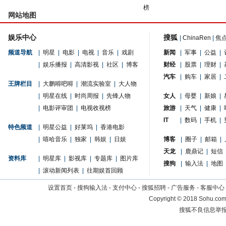
榜
网站地图
娱乐中心
搜狐
|
ChinaRen
|
焦
频道导航
|
明星
|
电影
|
电视
|
音乐
|
戏剧
新闻
|
军事
|
公益
|
|
娱乐播报
|
高清影视
|
社区
|
博客
财经
|
股票
|
理财
|
汽车
|
购车
|
家居
|
王牌栏目
|
大鹏嘚吧嘚
|
潮流实验室
|
大人物
|
明星在线
|
时尚周报
|
先锋人物
女人
|
母婴
|
新娘
|
|
电影评审团
|
电视收视榜
旅游
|
天气
|
健康
|
IT
|
数码
|
手机
|
特色频道
|
明星公益
|
好莱坞
|
香港电影
|
嘻哈音乐
|
独家
|
韩娱
|
日娱
博客
|
圈子
|
邮箱
|
天龙
|
鹿鼎记
|
短信
资料库
|
明星库
|
影视库
|
专题库
|
图片库
搜狗
|
输入法
|
地图
|
滚动新闻列表
|
往期娱首回顾
设置首页
-
搜狗输入法
-
支付中心
-
搜狐招聘
-
广告服务
-
客服中心
Copyright
©
2018 Sohu.com 
搜狐不良信息举