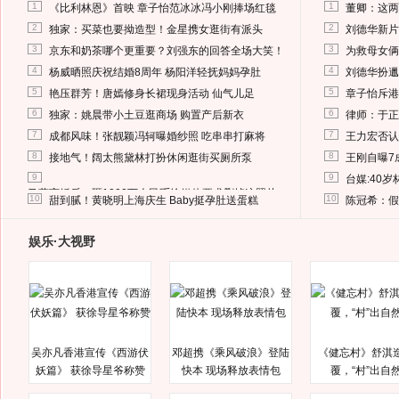
1
1
《比利林恩》首映 章子怡范冰冰冯小刚捧场红毯
董卿：这两
2
2
独家：买菜也要拗造型！金星携女逛街有派头
刘德华新片
3
3
京东和奶茶哪个更重要？刘强东的回答全场大笑！
为救母女俩
4
4
杨威晒照庆祝结婚8周年 杨阳洋轻抚妈妈孕肚
刘德华扮邋
5
5
艳压群芳！唐嫣修身长裙现身活动 仙气儿足
章子怡斥港
6
6
独家：姚晨带小土豆逛商场 购置产后新衣
律师：于正
7
7
成都风味！张靓颖冯轲曝婚纱照 吃串串打麻将
王力宏否认
8
8
接地气！阔太熊黛林打扮休闲逛街买厕所泵
王刚自曝7
9
9
台媒:40
马蓉离婚后，砸1000万人民币给媒体要求删掉这照片
10
10
甜到腻！黄晓明上海庆生 Baby挺孕肚送蛋糕
陈冠希：假
娱乐·大视野
吴亦凡香港宣传《西游伏
邓超携《乘风破浪》登陆
《健忘村》舒淇
妖篇》 获徐导星爷称赞
快本 现场释放表情包
覆，“村”出自