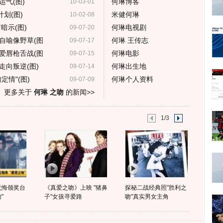
气(图)
何琳博客
10-03-01
划(图)
米健何琳
10-02-08
暗示(图)
何琳电视剧
09-07-20
自喻像野草(图
何琳 王传志
09-07-17
爱唇枪舌战(图
何琳电影
09-07-15
走向叛逆(图)
何琳出生地
09-07-14
情"(图)
何琳个人资料
09-07-09
更多关于
何琳 之吻
的新闻>>
1/3
无悔领奖台
《真爱之吻》上映 "猪鼻
探秘二战经典照"胜利之
"
子"女孩寻爱路
吻"真实男女主角