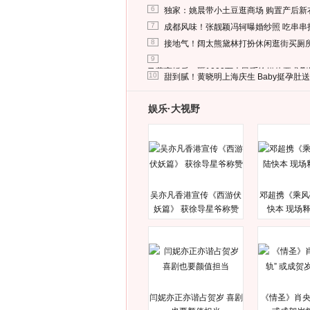
6
独家：姚晨带小土豆逛商场 购置产后新
7
成都风味！张靓颖冯轲曝婚纱照 吃串串
8
接地气！阔太熊黛林打扮休闲逛街买厕
9
马蓉离婚后，砸1000万人民币给媒体要求
10
甜到腻！黄晓明上海庆生 Baby挺孕肚
娱乐·大视野
吴亦凡香港宣传《西游伏
邓超携《乘风
妖篇》 获徐导星爷称赞
快本 现场
闫妮亦正亦谐占贺岁 喜剧
《情圣》肖央