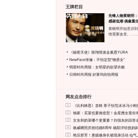
王牌栏目
先锋人物黄晓明：
感谢低潮 偶像重
黄晓明开始意识到
情需要改变。……
《秘密天使》陈翔情迷金素恩YURA
NewFace张俪：不怕定型“物质女”
明星时尚周报：女明星的欲望衣橱
日韩时尚周报
好莱坞街拍周报
网友点击排行
1
《比利林恩》首映 章子怡范冰冰冯小刚
2
独家：买菜也要拗造型！金星携女逛街
3
京东和奶茶哪个更重要？刘强东的回答
4
杨威晒照庆祝结婚8周年 杨阳洋轻抚妈
5
艳压群芳！唐嫣修身长裙现身活动 仙气