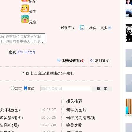
愤怒
搞笑
无聊
转发至：
白社会
更多
开
心
豆
网
瓣
[Ctrl+Enter]
我来说两句
(
0
)
复制链接
直击归真堂养熊基地开放日
网页
新闻
相关推荐
对不让(图)
何琳的图片
10-05-27
诸多猜测(图)
何琳的高清视频
10-05-25
亮相(图)
婷美之吻
10-05-09