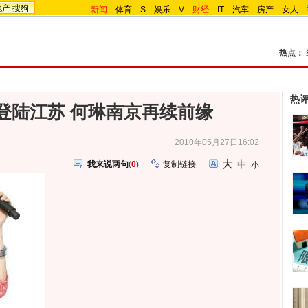
地产
搜狗
新闻
-
体育
-
S
-
娱乐
-
V
-
财经
-
IT
-
汽车
-
房产
-
女人
-
热点：
热
登陆江苏 何琳南京再续前缘
2010年05月27日16:02
大
中
我来说两句
(
0
)
复制链接
小