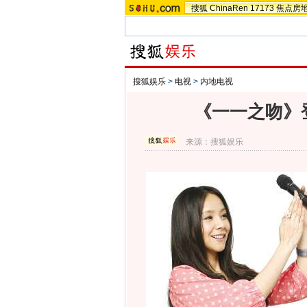
搜狐
ChinaRen
17173
焦点房
搜狐娱乐
>
电视
>
内地电视
《一一之吻》
来源：
搜狐娱乐