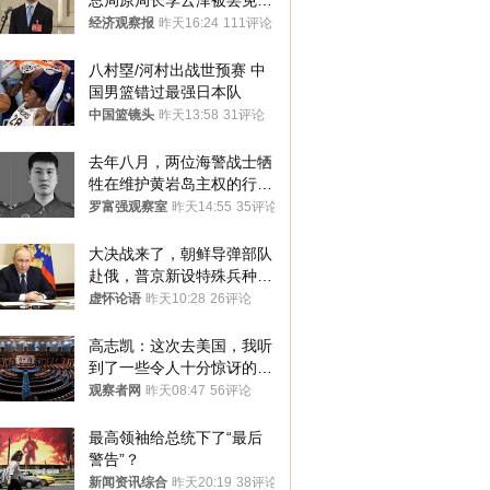
总局原局长李云泽被罢免全
国人大代表
经济观察报
昨天16:24
111评论
八村塁/河村出战世预赛 中
国男篮错过最强日本队
中国篮镜头
昨天13:58
31评论
去年八月，两位海警战士牺
牲在维护黄岩岛主权的行动
中
罗富强观察室
昨天14:55
35评论
大决战来了，朝鲜导弹部队
赴俄，普京新设特殊兵种，
76岁老将扛旗
虚怀论语
昨天10:28
26评论
高志凯：这次去美国，我听
到了一些令人十分惊讶的消
息
观察者网
昨天08:47
56评论
最高领袖给总统下了“最后
警告”？
新闻资讯综合
昨天20:19
38评论