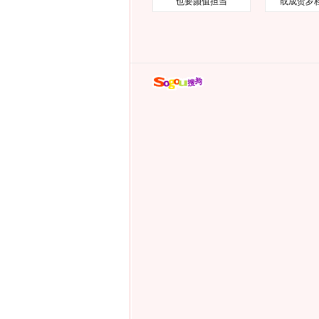
也要颜值担当
或成贺岁