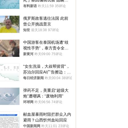
死于基因编辑试验 隐瞒一
年才对外披露
有料新语
昨天11:59
35评论
俄罗斯政客逃往法国 此前
曾公开挑战普京
知世
前天18:38
97评论
中国游客在泰国机场遭“歧
视性手势”，泰方责令全面
调查，对责任人采取最严厉
新黄河
昨天09:00
75评论
处分
“女生洗澡，大叔帮搓背”，
苏泊尔回应AI广告擦边：视
频全下架，已强化内容管理
每日经济新闻
昨天00:04
38评论
与审核
弹药不足，美重启“超级大
炮”遭嘲讽：“废物利用”
环球网
昨天06:56
74评论
献血屋暴雨时阻拦群众入内
避雨？山西忻州血站回应
中国新闻网
昨天11:01
23评论