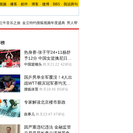
视频
-
播客
-
邮件
-
博客
-
微博
-
BBS
-
我说两句
红牛音乐之旅
金立特约搜狐视频年度盛典
男人帮
评榜
热身赛-张子宇24+11杨舒
予12分 中国女篮擒尼日利
亚
中国篮镜头
昨天21:22
42评论
国乒男单全军覆没！4人出
战WTT横滨冠军赛均无缘
八强
搜狐体育
昨天18:45
85评论
专家解读北京楼市新政
政事儿
昨天23:47
47评论
因严重违纪违法 金融监管