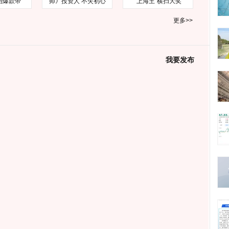
档爆款帝
师》投资人 不失初心
“上海王”横扫大奖
更多>>
我要发布