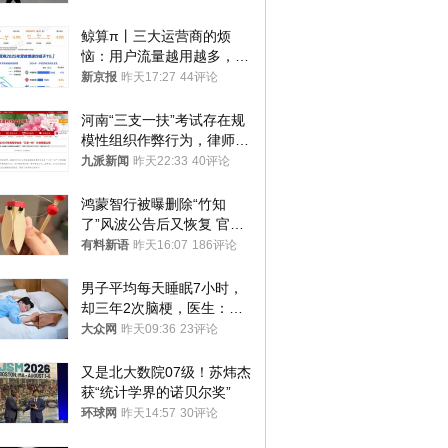
鲸算π丨三大运营商的烦
恼：用户流量越用越多，收
入却越来越少
新京报
昨天17:27
44评论
河南“三支一扶”考试存在规
模性组织作弊行为，律师：
涉嫌非法获取国家秘密罪等
九派新闻
昨天22:33
40评论
罪名
鸿蒙智行被曝删除“竹知
了”风波公告后又恢复 官媒
曾力挺：劝华为要大度的，
有料新语
昨天16:07
186评论
你们适不适合？
男子平均每天睡眠7小时，
却三年2次脑梗，医生：这
样睡觉更伤身
大众网
昨天09:36
23评论
又是北大数院07级！苏炜杰
获“统计学界的诺贝尔奖”
环球网
昨天14:57
30评论