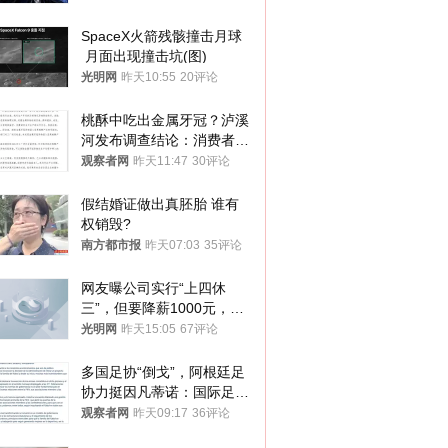
SpaceX火箭残骸撞击月球
 月面出现撞击坑(图)
光明网
昨天10:55
20评论
桃酥中吃出金属牙冠？泸溪
河发布调查结论：消费者已
澄清，所发视频情况不属实
观察者网
昨天11:47
30评论
假结婚证做出真胚胎 谁有
权销毁?
南方都市报
昨天07:03
35评论
网友曝公司实行“上四休
三”，但要降薪1000元，不
接受只能辞职
光明网
昨天15:05
67评论
多国足协“倒戈”，阿根廷足
协力挺因凡蒂诺：国际足联
今后应继续在其领导下前行
观察者网
昨天09:17
36评论