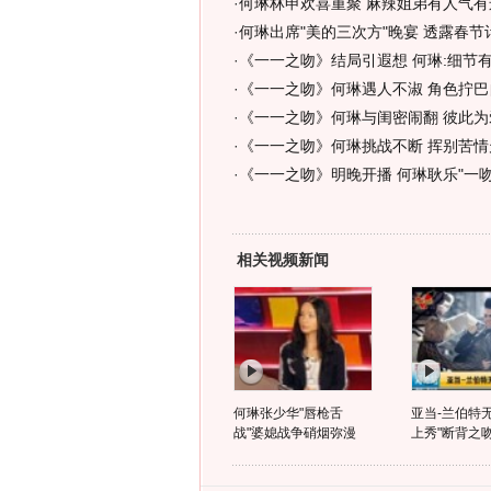
·
何琳林申欢喜重聚 麻辣姐弟有人气有运
·
何琳出席"美的三次方"晚宴 透露春节计
·
《一一之吻》结局引遐想 何琳:细节有
·
《一一之吻》何琳遇人不淑 角色拧巴
·
《一一之吻》何琳与闺密闹翻 彼此为
·
《一一之吻》何琳挑战不断 挥别苦情
·
《一一之吻》明晚开播 何琳耿乐"一吻定
相关视频新闻
何琳张少华"唇枪舌
亚当-兰伯特
战"婆媳战争硝烟弥漫
上秀"断背之吻