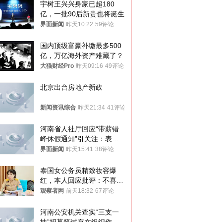
宇树王兴兴身家已超180
亿，一批90后新贵也将诞生
界面新闻
昨天10:22
59评论
国内顶级富豪补缴最多500
亿，万亿海外资产难藏了？
大猫财经Pro
昨天09:16
49评论
北京出台房地产新政
新闻资讯综合
昨天21:34
41评论
河南省人社厅回应“带薪错
峰休假通知”引关注：表述
不够准确，待修改后印发
界面新闻
昨天15:41
38评论
泰国女公务员精致妆容爆
红，本人回应批评：不喜欢
就别看
观察者网
前天18:32
67评论
河南公安机关查实“三支一