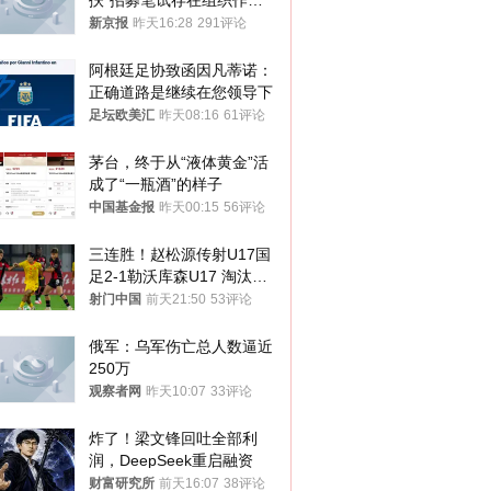
扶”招募笔试存在组织作弊
犯罪行为
新京报
昨天16:28
291评论
阿根廷足协致函因凡蒂诺：
正确道路是继续在您领导下
足坛欧美汇
昨天08:16
61评论
茅台，终于从“液体黄金”活
成了“一瓶酒”的样子
中国基金报
昨天00:15
56评论
三连胜！赵松源传射U17国
足2-1勒沃库森U17 淘汰赛
将战河床
射门中国
前天21:50
53评论
俄军：乌军伤亡总人数逼近
250万
观察者网
昨天10:07
33评论
炸了！梁文锋回吐全部利
润，DeepSeek重启融资
财富研究所
前天16:07
38评论