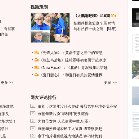
视频策划
《大鹏嘚吧嘚》416期
生
杨丽萍提菜篮逛车展 时尚
，有些事
与村姑仅一线之隔…
[详细]
[详细]
《先锋人物》：黄磊不惑之年中的智慧
《综艺马后炮》陈柏霖曝初吻属于范冰冰
《NewFace》：《北爱》导演续集玩穿越
《夏日甜心》：和夏日有关的爱情世界
更多 >>
更多 >>
网友评论排行
1
捧场红毯
董卿：这两年没什么突破 激烈竞争环境令我不安
2
有派头
刘德华新片扮“犀利哥”街头狂奔
3
全场大笑！
为救母女俩 人艺演员中数刀(图)
4
妈孕肚
刘德华扮邋遢农民工太逼真 遭警察驱赶
5
儿足
章子怡斥港媒歧视内地演员 称刁钻势利