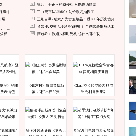
6
衣
律师：于正不构成侵权 只能道德谴责
7
打麻将
王力宏否认“辱华”：别给歌词扣帽子
8
所泵
王刚自曝7成家产为古董藏品：睡180年历史古床
9
台媒:40岁林志玲冷冻9颗卵子 全副武装怕被认出
删掉这照片
10
送蛋糕
陈冠希：假如我有时光机 也什么都不改
破浪》登陆
《健忘村》舒淇造型颠
Clara克拉拉空降古都 红
释放表情包
覆，“村”出自然美
裙亮相喜庆迎新
“真诚出轨”
解读邓超新身份《复合大
胡军澳门电影节影帝加冕