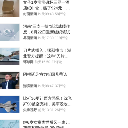
女子1岁宝宝碰坏三亚一酒
店纸巾盒，赔了924元，发
帖吐槽后酒店退还一半的
封面新闻
昨天09:43
58评论
钱，当地市监局回应
河南“三支一扶”笔试成绩作
废，8月22日重新组织笔试
界面新闻
昨天17:30
119评论
刀片式插入，猛烈撞击！湖
北警方提醒：这种“刀片超
车”，太危险了
环球网
前天15:50
27评论
阿根廷足协力挺因凡蒂诺
澎湃新闻
昨天08:47
37评论
比歼36更让西方恐慌！沈飞
歼50破空亮相，美军没攻克
的技术被拿下
尖锋视野
前天13:31
26评论
继6岁女童离世后又一患儿