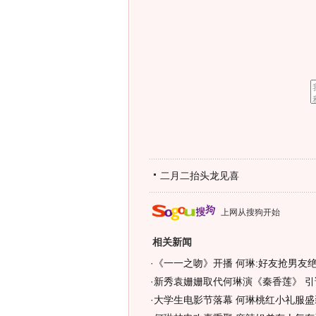
二月二抬头龙见喜
上网从搜狗开始
相关新闻
·
《一一之吻》开播 何琳:好友抢男友绝
·
新秀袁姗姗取代何琳演《秦香莲》 引
·
大学生电影节落幕 何琳桃红小礼服盛装