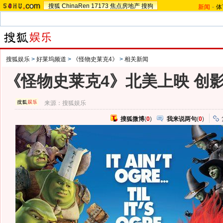
搜狐
ChinaRen
17173
焦点房地产
搜狗
新闻
-
体
搜狐娱乐
>
好莱坞频道
>
《怪物史莱克4》
>
相关新闻
《怪物史莱克4》北美上映 创影
来源：
搜狐娱乐
搜狐微博
(
0
)
我来说两句
(
0
)