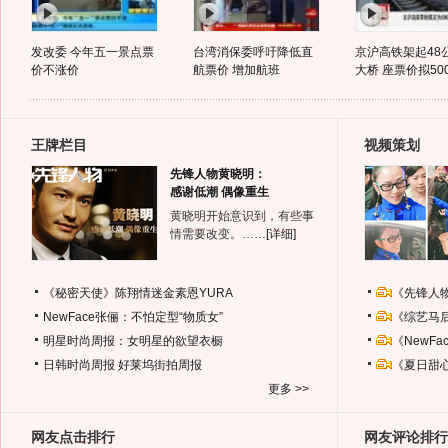
发改委 今年五一景点票
台湾消保委呼吁降低直
京沪高铁架起48
价不涨价
航票价 增加航班
大桥 座票价拟50
王牌栏目
视频策划
先锋人物黄晓明：
感谢低潮 偶像重生
黄晓明开始意识到，有些事
情需要改变。……
[详细]
《秘密天使》陈翔情迷金素恩YURA
《先锋人
NewFace张俪：不怕定型“物质女”
《综艺马
明星时尚周报：女明星的欲望衣橱
《NewF
日韩时尚周报
好莱坞街拍周报
《夏日甜
更多 >>
网友点击排行
网友评论排行