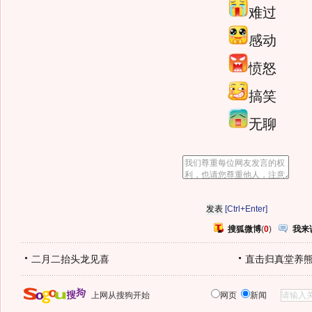
难过
感动
愤怒
搞笑
无聊
[Ctrl+Enter]
搜狐微博
(
0
)
我来
二月二抬头龙见喜
直击归真堂养
上网从搜狗开始
网页
新闻