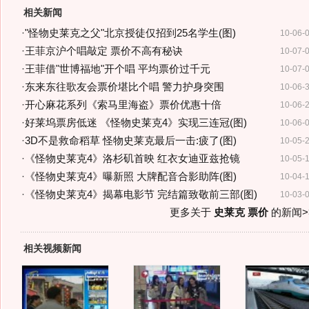
相关新闻
·
"怪物史莱克之父"北京授徒仅招到25名学生(图)
10-06-
·
王菲京沪个唱敲定 票价不高有秘诀
10-07-
·
王菲借"世博福地"开个唱 平均票价过千元
10-07-
·
东来东往歌友会票价堪比个唱 警力护身突围
10-06-
·
开心麻花系列《索马里海盗》票价优惠十倍
10-06-
·
好莱坞票房低迷 《怪物史莱克4》实现三连冠(图)
10-06-
·
3D不是救命稻草 怪物史莱克最后一击:疲了(图)
10-05-
·
《怪物史莱克4》洛杉矶首映 红衣女迪亚兹抢镜
10-05-
·
《怪物史莱克4》曝新照 大牌配音合影助阵(图)
10-04-
·
《怪物史莱克4》揭幕电影节 完结篇致敬前三部(图)
10-03-
更多关于
史莱克 票价
的新闻>
相关视频新闻