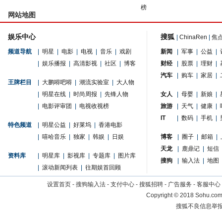
榜
网站地图
娱乐中心
搜狐
|
ChinaRen
|
焦
频道导航
|
明星
|
电影
|
电视
|
音乐
|
戏剧
新闻
|
军事
|
公益
|
|
娱乐播报
|
高清影视
|
社区
|
博客
财经
|
股票
|
理财
|
汽车
|
购车
|
家居
|
王牌栏目
|
大鹏嘚吧嘚
|
潮流实验室
|
大人物
|
明星在线
|
时尚周报
|
先锋人物
女人
|
母婴
|
新娘
|
|
电影评审团
|
电视收视榜
旅游
|
天气
|
健康
|
IT
|
数码
|
手机
|
特色频道
|
明星公益
|
好莱坞
|
香港电影
|
嘻哈音乐
|
独家
|
韩娱
|
日娱
博客
|
圈子
|
邮箱
|
天龙
|
鹿鼎记
|
短信
资料库
|
明星库
|
影视库
|
专题库
|
图片库
搜狗
|
输入法
|
地图
|
滚动新闻列表
|
往期娱首回顾
设置首页
-
搜狗输入法
-
支付中心
-
搜狐招聘
-
广告服务
-
客服中心
Copyright
©
2018 Sohu.com 
搜狐不良信息举