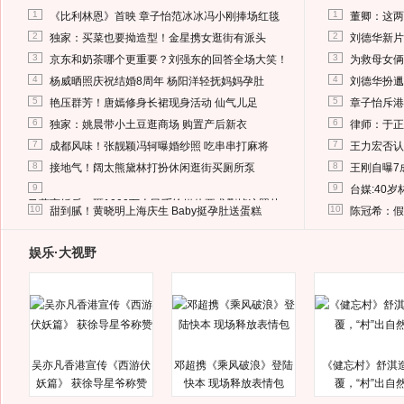
1
1
《比利林恩》首映 章子怡范冰冰冯小刚捧场红毯
董卿：这两
2
2
独家：买菜也要拗造型！金星携女逛街有派头
刘德华新片
3
3
京东和奶茶哪个更重要？刘强东的回答全场大笑！
为救母女俩
4
4
杨威晒照庆祝结婚8周年 杨阳洋轻抚妈妈孕肚
刘德华扮邋
5
5
艳压群芳！唐嫣修身长裙现身活动 仙气儿足
章子怡斥港
6
6
独家：姚晨带小土豆逛商场 购置产后新衣
律师：于正
7
7
成都风味！张靓颖冯轲曝婚纱照 吃串串打麻将
王力宏否认
8
8
接地气！阔太熊黛林打扮休闲逛街买厕所泵
王刚自曝7
9
9
台媒:40
马蓉离婚后，砸1000万人民币给媒体要求删掉这照片
10
10
甜到腻！黄晓明上海庆生 Baby挺孕肚送蛋糕
陈冠希：假
娱乐·大视野
吴亦凡香港宣传《西游伏
邓超携《乘风破浪》登陆
《健忘村》舒淇
妖篇》 获徐导星爷称赞
快本 现场释放表情包
覆，“村”出自