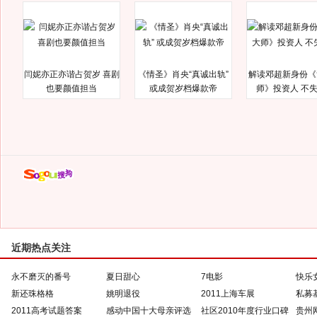
闫妮亦正亦谐占贺岁 喜剧
《情圣》肖央“真诚出轨”
解读邓超新身份《
也要颜值担当
或成贺岁档爆款帝
师》投资人 不
近期热点关注
永不磨灭的番号
夏日甜心
7电影
快乐
新还珠格格
姚明退役
2011上海车展
私募
2011高考试题答案
感动中国十大母亲评选
社区2010年度行业口碑
贵州