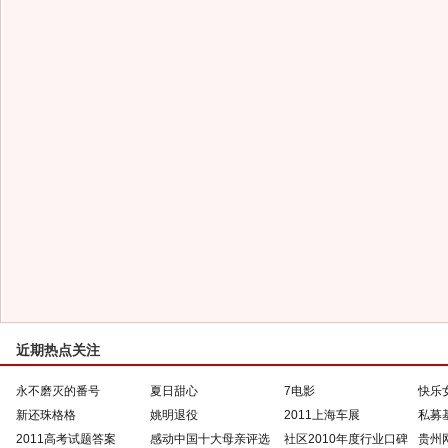
近期热点关注
永不磨灭的番号
夏日甜心
7电影
快乐
新还珠格格
姚明退役
2011上海车展
私募
2011高考试题答案
感动中国十大母亲评选
社区2010年度行业口碑
贵州