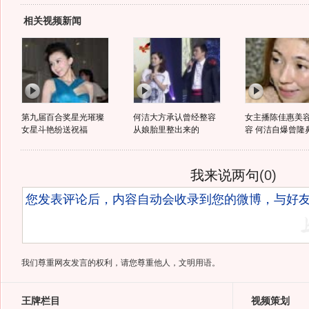
相关视频新闻
第九届百合奖星光璀璨
何洁大方承认曾经整容
女主播陈佳惠美
女星斗艳纷送祝福
从娘胎里整出来的
容 何洁自爆曾隆
我来说两句
(
0
)
我们尊重网友发言的权利，请您尊重他人，文明用语。
王牌栏目
视频策划