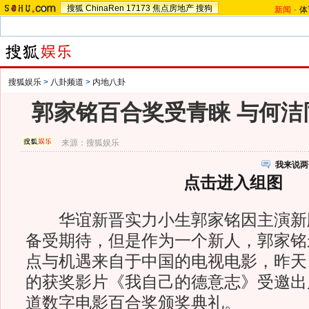
搜狐
ChinaRen
17173
焦点房地产
搜狗
新闻
-
体
搜狐娱乐
>
八卦频道
>
内地八卦
郭家铭百合奖受青睐 与何洁
来源：
搜狐娱乐
我来说两
点击进入组图
华谊新晋实力小生郭家铭因主演新
备受期待，但是作为一个新人，郭家铭
点与机遇来自于中国的电视电影，昨天
的获奖影片《我自己的德意志》受邀出
道数字电影百合奖颁奖典礼。