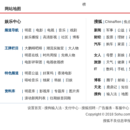
榜
网站地图
娱乐中心
搜狐
|
ChinaRen
|
焦
频道导航
|
明星
|
电影
|
电视
|
音乐
|
戏剧
新闻
|
军事
|
公益
|
|
娱乐播报
|
高清影视
|
社区
|
博客
财经
|
股票
|
理财
|
汽车
|
购车
|
家居
|
王牌栏目
|
大鹏嘚吧嘚
|
潮流实验室
|
大人物
|
明星在线
|
时尚周报
|
先锋人物
女人
|
母婴
|
新娘
|
|
电影评审团
|
电视收视榜
旅游
|
天气
|
健康
|
IT
|
数码
|
手机
|
特色频道
|
明星公益
|
好莱坞
|
香港电影
|
嘻哈音乐
|
独家
|
韩娱
|
日娱
博客
|
圈子
|
邮箱
|
天龙
|
鹿鼎记
|
短信
资料库
|
明星库
|
影视库
|
专题库
|
图片库
搜狗
|
输入法
|
地图
|
滚动新闻列表
|
往期娱首回顾
设置首页
-
搜狗输入法
-
支付中心
-
搜狐招聘
-
广告服务
-
客服中心
Copyright
©
2018 Sohu.com 
搜狐不良信息举