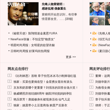
先锋人物黄晓明：
感谢低潮 偶像重生
黄晓明开始意识到，有些事
情需要改变。……
[详细]
《秘密天使》陈翔情迷金素恩YURA
《先锋人
NewFace张俪：不怕定型“物质女”
《综艺马
明星时尚周报：女明星的欲望衣橱
《NewF
日韩时尚周报
好莱坞街拍周报
《夏日甜
更多 >>
网友点击排行
网友评论排行
1
1
《比利林恩》首映 章子怡范冰冰冯小刚捧场红毯
董卿：这两
2
2
独家：买菜也要拗造型！金星携女逛街有派头
刘德华新片
3
3
京东和奶茶哪个更重要？刘强东的回答全场大笑！
为救母女俩
4
4
杨威晒照庆祝结婚8周年 杨阳洋轻抚妈妈孕肚
刘德华扮邋
5
5
艳压群芳！唐嫣修身长裙现身活动 仙气儿足
章子怡斥港
6
6
独家：姚晨带小土豆逛商场 购置产后新衣
律师：于正