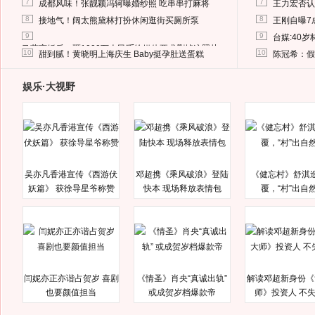
7
7
成都风味！张靓颖冯轲曝婚纱照 吃串串打麻将
王力宏否认
8
8
接地气！阔太熊黛林打扮休闲逛街买厕所泵
王刚自曝7
9
9
台媒:40
马蓉离婚后，砸1000万人民币给媒体要求删掉这照片
10
10
甜到腻！黄晓明上海庆生 Baby挺孕肚送蛋糕
陈冠希：假
娱乐·大视野
吴亦凡香港宣传《西游伏
邓超携《乘风破浪》登陆
《健忘村》舒淇
妖篇》 获徐导星爷称赞
快本 现场释放表情包
覆，“村”出自
闫妮亦正亦谐占贺岁 喜剧
《情圣》肖央“真诚出轨”
解读邓超新身份《
也要颜值担当
或成贺岁档爆款帝
师》投资人 不