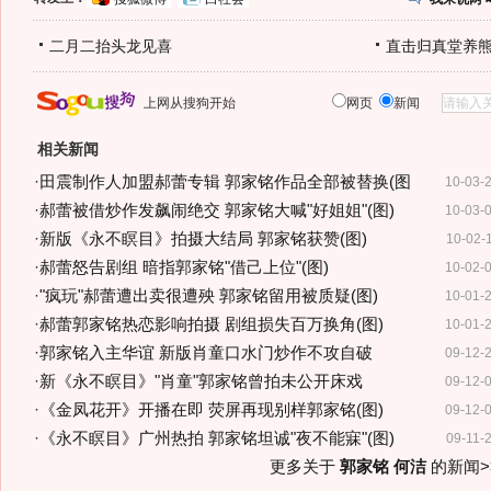
二月二抬头龙见喜
直击归真堂养
上网从搜狗开始
网页
新闻
相关新闻
·
田震制作人加盟郝蕾专辑 郭家铭作品全部被替换(图
10-03-
·
郝蕾被借炒作发飙闹绝交 郭家铭大喊"好姐姐"(图)
10-03-
·
新版《永不瞑目》拍摄大结局 郭家铭获赞(图)
10-02-
·
郝蕾怒告剧组 暗指郭家铭"借己上位"(图)
10-02-
·
"疯玩"郝蕾遭出卖很遭殃 郭家铭留用被质疑(图)
10-01-
·
郝蕾郭家铭热恋影响拍摄 剧组损失百万换角(图)
10-01-
·
郭家铭入主华谊 新版肖童口水门炒作不攻自破
09-12-
·
新《永不瞑目》"肖童"郭家铭曾拍未公开床戏
09-12-
·
《金凤花开》开播在即 荧屏再现别样郭家铭(图)
09-12-
·
《永不瞑目》广州热拍 郭家铭坦诚"夜不能寐"(图)
09-11-
更多关于
郭家铭 何洁
的新闻>