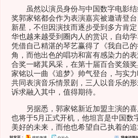
虽然以演员身份与中国数字电影结
奖郭家铭都会作为表演嘉宾被邀请登台
新星，不但因演技而逐步受到多方肯定
华也越来越受到圈内人的赏识，自幼学
凭借自己精湛的琴艺赢得了《我自己的
角，而他出色的唱功和富有感染力的表
合奖一睹其风采，在第十届百合奖颁奖
家铭以一曲《追梦》帅气登台，与实力
共同表演音乐情景剧，三人以音乐的形
诉求融入其中，值得期待。
另据悉，郭家铭新近加盟主演的喜剧
也将于5月正式开机，他坦言是中国数
美好的未来，而他也希望自己执着的追
转发至：
搜狐微博
白社会
我来说两