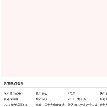
近期热点关注
永不磨灭的番号
夏日甜心
7电影
快乐
新还珠格格
姚明退役
2011上海车展
私募
2011高考试题答案
感动中国十大母亲评选
社区2010年度行业口碑
贵州