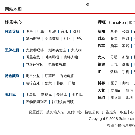
榜
网站地图
娱乐中心
搜狐
|
ChinaRen
|
焦
频道导航
|
明星
|
电影
|
电视
|
音乐
|
戏剧
新闻
|
军事
|
公益
|
|
娱乐播报
|
高清影视
|
社区
|
博客
财经
|
股票
|
理财
|
汽车
|
购车
|
家居
|
王牌栏目
|
大鹏嘚吧嘚
|
潮流实验室
|
大人物
|
明星在线
|
时尚周报
|
先锋人物
女人
|
母婴
|
新娘
|
|
电影评审团
|
电视收视榜
旅游
|
天气
|
健康
|
IT
|
数码
|
手机
|
特色频道
|
明星公益
|
好莱坞
|
香港电影
|
嘻哈音乐
|
独家
|
韩娱
|
日娱
博客
|
圈子
|
邮箱
|
天龙
|
鹿鼎记
|
短信
资料库
|
明星库
|
影视库
|
专题库
|
图片库
搜狗
|
输入法
|
地图
|
滚动新闻列表
|
往期娱首回顾
设置首页
-
搜狗输入法
-
支付中心
-
搜狐招聘
-
广告服务
-
客服中心
Copyright
©
2018 Sohu.com 
搜狐不良信息举