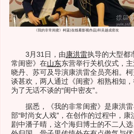
《我的非常闺蜜》
柯蓝
(
在线看影视作品
)
和吴越成密友
3月31日，由
康洪雷
执导的大型都
常闺密》在
山东
东营举行关机仪式，主
晓丹、苏可及导演康洪雷全员亮相。柯
谈甚欢，两人通过《闺蜜》相熟相知，
为了无话不谈的“闺中密友”。
据悉，《我的非常闺蜜》是康洪雷
部“时尚女人戏”，在创作的过程中，康
剧中潘子晴，这个海归博士的不二人选
外归国，骨子里传统外在有点傲气与优