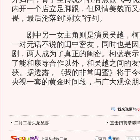
内开一个店立足脚跟，但风情美貌而又
畏，最后沦落到“剩女”行列。
剧中另一女主角则是演员吴越，柯
一对无话不说的闺中密友，同时也是因
剧，两人成为了真正的闺密。柯蓝表示
了能和康导合作以外，和吴越之间的友
获。据透露，《我的非常闺蜜》将于今
央视一套的黄金时间段，与广大观众朋友
我来说两句
(
0
二月二抬头龙见喜
直击归真堂养
上网从搜狗开始
网页
新闻