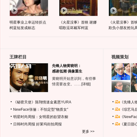
明星事业上幸运转折点
《火星没事》首映 谢娜
《火星没事》首映
柯蓝短发成标志
唱歌逗坏戴军柯蓝
欺负小朋友抢玩
王牌栏目
视频策划
先锋人物黄晓明：
感谢低潮 偶像重生
黄晓明开始意识到，有些事
情需要改变。……
[详细]
《秘密天使》陈翔情迷金素恩YURA
《先锋人
NewFace张俪：不怕定型“物质女”
《综艺马
明星时尚周报：女明星的欲望衣橱
《NewF
日韩时尚周报
好莱坞街拍周报
《夏日甜
更多 >>