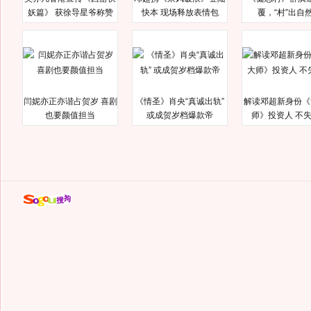
妖篇》 获徐导星爷称赞
快本 现场释放表情包
覆，“村”出自
闫妮亦正亦谐占贺岁 喜剧
《情圣》肖央“真诚出轨”
解读邓超新身份《
也要颜值担当
或成贺岁档爆款帝
师》投资人 不