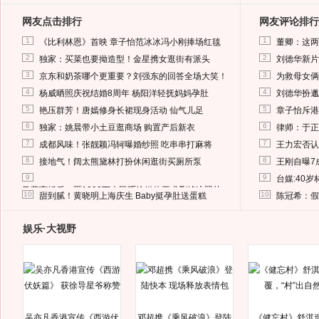
网友点击排行
网友评论排行
1
1
《比利林恩》首映 章子怡范冰冰冯小刚捧场红毯
董卿：这两
2
2
独家：买菜也要拗造型！金星携女逛街有派头
刘德华新片
3
3
京东和奶茶哪个更重要？刘强东的回答全场大笑！
为救母女俩
4
4
杨威晒照庆祝结婚8周年 杨阳洋轻抚妈妈孕肚
刘德华扮邋
5
5
艳压群芳！唐嫣修身长裙现身活动 仙气儿足
章子怡斥港
6
6
独家：姚晨带小土豆逛商场 购置产后新衣
律师：于正
7
7
成都风味！张靓颖冯轲曝婚纱照 吃串串打麻将
王力宏否认
8
8
接地气！阔太熊黛林打扮休闲逛街买厕所泵
王刚自曝7
9
9
台媒:40
马蓉离婚后，砸1000万人民币给媒体要求删掉这照片
10
10
甜到腻！黄晓明上海庆生 Baby挺孕肚送蛋糕
陈冠希：假
娱乐·大视野
吴亦凡香港宣传《西游伏
邓超携《乘风破浪》登陆
《健忘村》舒淇