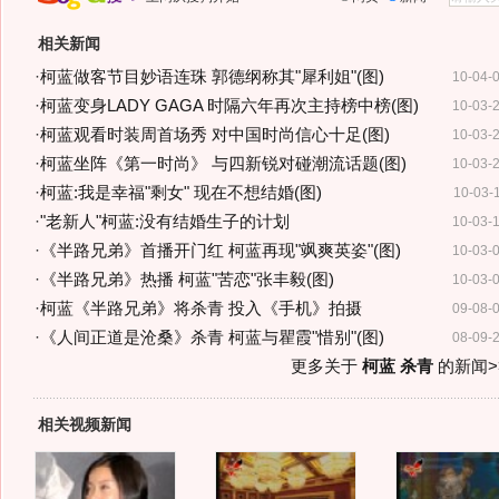
相关新闻
·
柯蓝做客节目妙语连珠 郭德纲称其"犀利姐"(图)
10-04-
·
柯蓝变身LADY GAGA 时隔六年再次主持榜中榜(图)
10-03-
·
柯蓝观看时装周首场秀 对中国时尚信心十足(图)
10-03-
·
柯蓝坐阵《第一时尚》 与四新锐对碰潮流话题(图)
10-03-
·
柯蓝:我是幸福"剩女" 现在不想结婚(图)
10-03-
·
"老新人"柯蓝:没有结婚生子的计划
10-03-
·
《半路兄弟》首播开门红 柯蓝再现"飒爽英姿"(图)
10-03-
·
《半路兄弟》热播 柯蓝"苦恋"张丰毅(图)
10-03-
·
柯蓝《半路兄弟》将杀青 投入《手机》拍摄
09-08-
·
《人间正道是沧桑》杀青 柯蓝与瞿霞"惜别"(图)
08-09-
更多关于
柯蓝 杀青
的新闻>
相关视频新闻