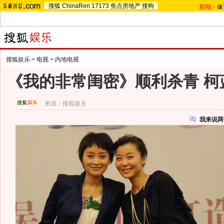
搜狐
ChinaRen
17173
焦点房地产
搜狗
新闻
-
体
搜狐娱乐
>
电视
>
内地电视
《我的非常闺密》顺利杀青 柯
来源：
搜狐娱乐
我来说两