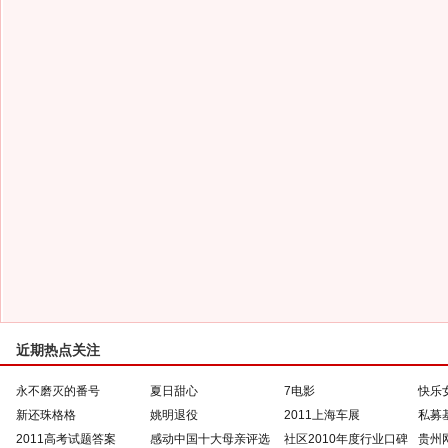
近期热点关注
永不磨灭的番号
夏日甜心
7电影
快乐
新还珠格格
姚明退役
2011上海车展
私募
2011高考试题答案
感动中国十大母亲评选
社区2010年度行业口碑
贵州