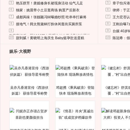
5
5
艳压群芳！唐嫣修身长裙现身活动 仙气儿足
章子怡斥港
6
6
独家：姚晨带小土豆逛商场 购置产后新衣
律师：于正
7
7
成都风味！张靓颖冯轲曝婚纱照 吃串串打麻将
王力宏否认
8
8
接地气！阔太熊黛林打扮休闲逛街买厕所泵
王刚自曝7
9
9
台媒:40
马蓉离婚后，砸1000万人民币给媒体要求删掉这照片
10
10
甜到腻！黄晓明上海庆生 Baby挺孕肚送蛋糕
陈冠希：假
娱乐·大视野
吴亦凡香港宣传《西游伏
邓超携《乘风破浪》登陆
《健忘村》舒淇
妖篇》 获徐导星爷称赞
快本 现场释放表情包
覆，“村”出自