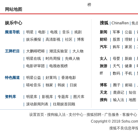
榜
网站地图
娱乐中心
搜狐
|
ChinaRen
|
焦
频道导航
|
明星
|
电影
|
电视
|
音乐
|
戏剧
新闻
|
军事
|
公益
|
|
娱乐播报
|
高清影视
|
社区
|
博客
财经
|
股票
|
理财
|
汽车
|
购车
|
家居
|
王牌栏目
|
大鹏嘚吧嘚
|
潮流实验室
|
大人物
|
明星在线
|
时尚周报
|
先锋人物
女人
|
母婴
|
新娘
|
|
电影评审团
|
电视收视榜
旅游
|
天气
|
健康
|
IT
|
数码
|
手机
|
特色频道
|
明星公益
|
好莱坞
|
香港电影
|
嘻哈音乐
|
独家
|
韩娱
|
日娱
博客
|
圈子
|
邮箱
|
天龙
|
鹿鼎记
|
短信
资料库
|
明星库
|
影视库
|
专题库
|
图片库
搜狗
|
输入法
|
地图
|
滚动新闻列表
|
往期娱首回顾
设置首页
-
搜狗输入法
-
支付中心
-
搜狐招聘
-
广告服务
-
客服中心
Copyright
©
2018 Sohu.com 
搜狐不良信息举