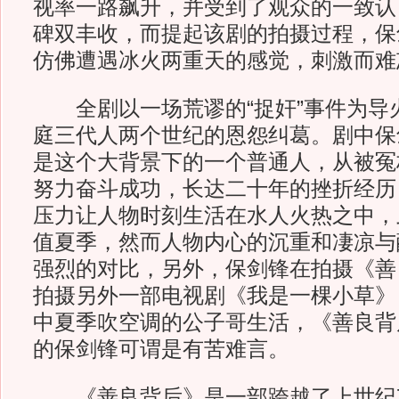
视率一路飙升，并受到了观众的一致认
碑双丰收，而提起该剧的拍摄过程，保
仿佛遭遇冰火两重天的感觉，刺激而难
全剧以一场荒谬的“捉奸”事件为导
庭三代人两个世纪的恩怨纠葛。剧中保
是这个大背景下的一个普通人，从被冤
努力奋斗成功，长达二十年的挫折经历
压力让人物时刻生活在水人火热之中，
值夏季，然而人物内心的沉重和凄凉与
强烈的对比，另外，保剑锋在拍摄《善
拍摄另外一部电视剧《我是一棵小草》
中夏季吹空调的公子哥生活，《善良背
的保剑锋可谓是有苦难言。
《善良背后》是一部跨越了上世纪70