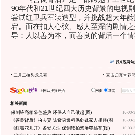
90年代和21世纪四大历史背景的电视
尝试红卫兵军装造型，并挑战超大年龄
宕。而在扣人心弦、感人至深的剧情之
导：人以善为本，而善良的背后一个情
我来说两句
(
二月二抬头龙见喜
直击归真堂养
上网从搜狗开始
网页
新闻
相关新闻
·
保剑锋亮相绿色盛典 环保从自己做起(图)
10-03-
·
《善良背后》扮夫妻 陈紫函爆料保剑锋家人相伴(图
10-03-
·
《红莓花儿开》备受关注 保剑锋拍戏屡犯桃花(图)
10-03-