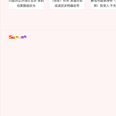
闫妮亦正亦谐占贺岁 喜剧
《情圣》肖央“真诚出轨”
解读邓超新身份《
也要颜值担当
或成贺岁档爆款帝
师》投资人 不