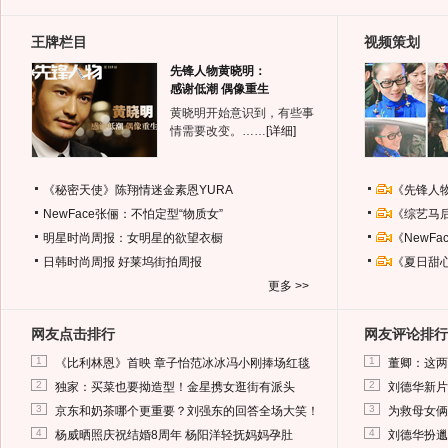
王牌栏目
视频策划
先锋人物黄晓明：
感谢低潮 偶像重生
黄晓明开始意识到，有些事
情需要改变。……
[详细]
《秘密天使》陈翔情迷金素恩YURA
《先锋人
NewFace张俪：不怕定型“物质女”
《综艺马
明星时尚周报：女明星的欲望衣橱
《NewF
日韩时尚周报
好莱坞街拍周报
《夏日甜
更多 >>
网友点击排行
网友评论排行
1
1
《比利林恩》首映 章子怡范冰冰冯小刚捧场红毯
董卿：这两
2
2
独家：买菜也要拗造型！金星携女逛街有派头
刘德华新片
3
3
京东和奶茶哪个更重要？刘强东的回答全场大笑！
为救母女俩
4
4
杨威晒照庆祝结婚8周年 杨阳洋轻抚妈妈孕肚
刘德华扮邋