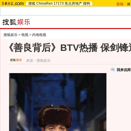
搜狐
ChinaRen
17173
焦点房地产
搜狗
新闻
-
体
搜狐娱乐
>
电视
>
内地电视
《善良背后》BTV热播 保剑
来源：
搜狐娱乐
我来说两