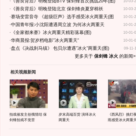
·
《善良背后》明晚登陆BTV 保剑锋首次挑战20年(图)
10-03-
·
《善良背后》明晚登陆北京 保剑锋炎夏穿棉袄
10-03-
·
赛场变雷音寺 《超级巨声》选手感受冰火两重天(图
10-01-
·
中国青年报:小沈阳遭遇周立波 为何冰火两重天
10-01-
·
《全家都来赛》冰火两重天精彩落幕(图)
10-01-
·
华商晨报:贺岁档电影"冰火两重天"
10-01-
·
盘点《决战刹马镇》 包贝尔遭遇"冰火"两重天(图)
09-11-
更多关于
保剑锋 冰火
的新闻>
相关视频新闻
拍戏催发主创俄情结 保
岁末高端百货 演绎冰火
《西风烈》挑灯夜
剑锋拍戏不觉苦
两重天
雨感受冰火两重