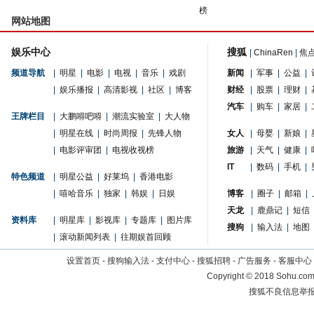
榜
网站地图
娱乐中心
搜狐
|
ChinaRen
|
焦
频道导航
|
明星
|
电影
|
电视
|
音乐
|
戏剧
新闻
|
军事
|
公益
|
|
娱乐播报
|
高清影视
|
社区
|
博客
财经
|
股票
|
理财
|
汽车
|
购车
|
家居
|
王牌栏目
|
大鹏嘚吧嘚
|
潮流实验室
|
大人物
|
明星在线
|
时尚周报
|
先锋人物
女人
|
母婴
|
新娘
|
|
电影评审团
|
电视收视榜
旅游
|
天气
|
健康
|
IT
|
数码
|
手机
|
特色频道
|
明星公益
|
好莱坞
|
香港电影
|
嘻哈音乐
|
独家
|
韩娱
|
日娱
博客
|
圈子
|
邮箱
|
天龙
|
鹿鼎记
|
短信
资料库
|
明星库
|
影视库
|
专题库
|
图片库
搜狗
|
输入法
|
地图
|
滚动新闻列表
|
往期娱首回顾
设置首页
-
搜狗输入法
-
支付中心
-
搜狐招聘
-
广告服务
-
客服中心
Copyright
©
2018 Sohu.com 
搜狐不良信息举