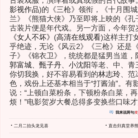
古装戏服，演绎着或真或假的古代故事
影视作品
)
的《三枪》领衔，《十月围城
兰》《熊猫大侠》乃至即将上映的《孔
古装片便是年代戏。另一方面，今年贺
《女人不坏》
(
高清在线观看
)这样主打
乎绝迹，无论《风云2》《三枪》还是
子》《锦衣卫》，统统都是猛男当道，
郭富城
、
甄子丹
、
小沈阳
等老、中、青
你切我换，好不容易看到的
林志玲
、范
色，戏份上还基本相当于“打酱油”。有
说：“上顿白菜粉条，下顿粉条白菜，
烦！”电影贺岁大餐总得多变换些口味
我来说两句
(
0
二月二抬头龙见喜
直击归真堂养