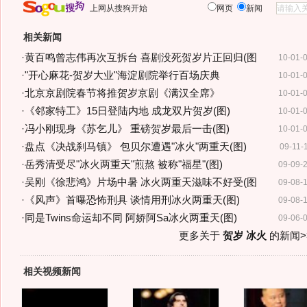
上网从搜狗开始
网页
新闻
相关新闻
·
黄百鸣曾志伟再次互拆台 喜剧没死贺岁片正回归(图
10-01-
·
"开心麻花-贺岁大业"海淀剧院举行百场庆典
10-01-
·
北京京剧院春节将推贺岁京剧《满汉全席》
10-01-
·
《邻家特工》15日登陆内地 成龙双片贺岁(图)
10-01-
·
冯小刚现身《苏乞儿》 重磅贺岁最后一击(图)
10-01-
·
盘点《决战刹马镇》 包贝尔遭遇"冰火"两重天(图)
09-11-
·
岳秀清受尽"冰火两重天"煎熬 被称"福星"(图)
09-09-
·
吴刚《徐悲鸿》片场中暑 冰火两重天滋味不好受(图
09-08-
·
《风声》首曝恐怖刑具 谈情用刑冰火两重天(图)
09-08-
·
同是Twins命运却不同 阿娇阿Sa冰火两重天(图)
09-06-
更多关于
贺岁 冰火
的新闻>
相关视频新闻