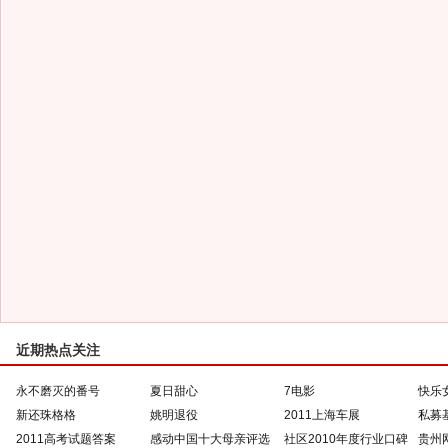
近期热点关注
永不磨灭的番号
夏日甜心
7电影
快乐
新还珠格格
姚明退役
2011上海车展
私募
2011高考试题答案
感动中国十大母亲评选
社区2010年度行业口碑
贵州