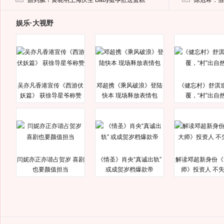
甜到腻！黄晓明上海庆生 Baby挺孕肚送蛋糕
陈冠希：假
娱乐·大视野
吴亦凡香港宣传《西游伏
邓超携《乘风破浪》登陆
《健忘村》舒淇
妖篇》 获徐导星爷称赞
快本 现场释放表情包
覆，“村”出自
闫妮亦正亦谐占贺岁 喜剧
《情圣》肖央“真诚出轨”
解读邓超新身份《
也要颜值担当
或成贺岁档爆款帝
师》投资人 不