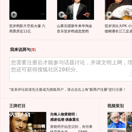
贺岁档影片空前火爆 六
山寨乐团新年来华淘金
贺岁演出大PK 
周票房近11亿
音乐贺岁档成忽悠档
德纲潘长江三足
我来说两句
(
0
)
*发表评论前请先注册成为搜狐用户，请点击右上角
“新用户注册”
进行注册！
王牌栏目
视频策划
先锋人物黄晓明：
感谢低潮 偶像重生
黄晓明开始意识到，有些事