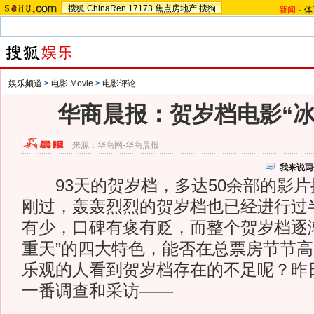
搜狐
ChinaRen
17173
焦点房地产
搜狗
新闻
-
体
娱乐频道
>
电影 Movie
>
电影评论
华商晨报：贺岁档电影“冰
来源：
华商网-华商晨报
我来说两
93天的贺岁档，多达50余部的影片
刚过，轰轰烈烈的贺岁档也已经进行过
有少，口碑有褒有贬，而整个贺岁档逐
重天”的四大特色，能否在总票房节节
乐观的人看到贺岁档存在的不足呢？昨
一番调查和采访——