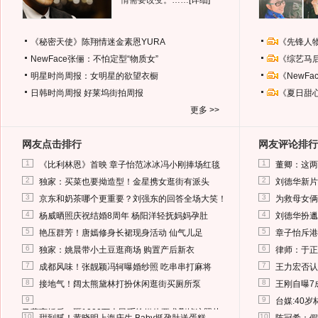
情需要改变。……
[详细]
《秘密天使》陈翔情迷金素恩YURA
《先锋人
NewFace张俪：不怕定型“物质女”
《综艺马
明星时尚周报：女明星的欲望衣橱
《NewF
日韩时尚周报
好莱坞街拍周报
《夏日甜
更多 >>
网友点击排行
网友评论排行
1
1
《比利林恩》首映 章子怡范冰冰冯小刚捧场红毯
董卿：这两
2
2
独家：买菜也要拗造型！金星携女逛街有派头
刘德华新片
3
3
京东和奶茶哪个更重要？刘强东的回答全场大笑！
为救母女俩
4
4
杨威晒照庆祝结婚8周年 杨阳洋轻抚妈妈孕肚
刘德华扮邋
5
5
艳压群芳！唐嫣修身长裙现身活动 仙气儿足
章子怡斥港
6
6
独家：姚晨带小土豆逛商场 购置产后新衣
律师：于正
7
7
成都风味！张靓颖冯轲曝婚纱照 吃串串打麻将
王力宏否认
8
8
接地气！阔太熊黛林打扮休闲逛街买厕所泵
王刚自曝7
9
9
台媒:40
马蓉离婚后，砸1000万人民币给媒体要求删掉这照片
10
10