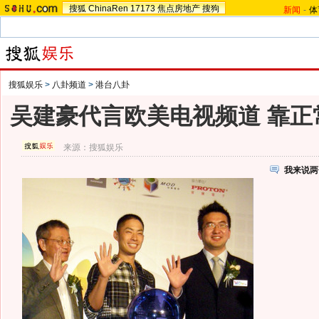
搜狐
ChinaRen
17173
焦点房地产
搜狗
新闻
-
体
搜狐娱乐
>
八卦频道
>
港台八卦
吴建豪代言欧美电视频道 靠正
来源：
搜狐娱乐
我来说两