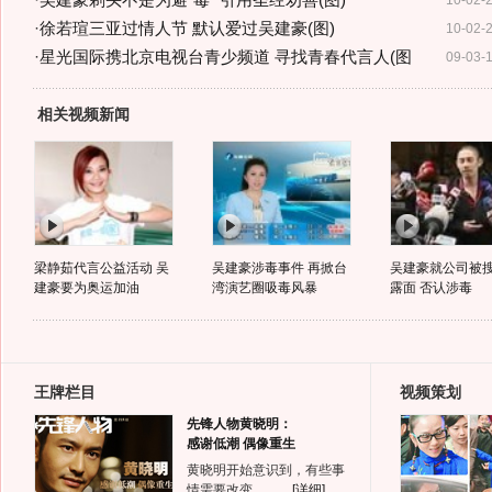
·
吴建豪剃头不是为避"毒" 引用圣经劝善(图)
10-02-
·
徐若瑄三亚过情人节 默认爱过吴建豪(图)
10-02-
·
星光国际携北京电视台青少频道 寻找青春代言人(图
09-03-
相关视频新闻
梁静茹代言公益活动 吴
吴建豪涉毒事件 再掀台
吴建豪就公司被
建豪要为奥运加油
湾演艺圈吸毒风暴
露面 否认涉毒
王牌栏目
视频策划
先锋人物黄晓明：
感谢低潮 偶像重生
黄晓明开始意识到，有些事
情需要改变。……
[详细]