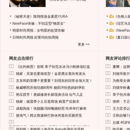
《秘密天使》陈翔情迷金素恩YURA
《先锋人
NewFace张俪：不怕定型“物质女”
《综艺马
明星时尚周报：女明星的欲望衣橱
《NewF
日韩时尚周报
好莱坞街拍周报
《夏日甜
更多 >>
网友点击排行
网友评论排行
1
1
《比利林恩》首映 章子怡范冰冰冯小刚捧场红毯
董卿：这两
2
2
独家：买菜也要拗造型！金星携女逛街有派头
刘德华新片
3
3
京东和奶茶哪个更重要？刘强东的回答全场大笑！
为救母女俩
4
4
杨威晒照庆祝结婚8周年 杨阳洋轻抚妈妈孕肚
刘德华扮邋
5
5
艳压群芳！唐嫣修身长裙现身活动 仙气儿足
章子怡斥港
6
6
独家：姚晨带小土豆逛商场 购置产后新衣
律师：于正
7
7
成都风味！张靓颖冯轲曝婚纱照 吃串串打麻将
王力宏否认
8
8
接地气！阔太熊黛林打扮休闲逛街买厕所泵
王刚自曝7
9
9
台媒:40
马蓉离婚后，砸1000万人民币给媒体要求删掉这照片
10
10
甜到腻！黄晓明上海庆生 Baby挺孕肚送蛋糕
陈冠希：假