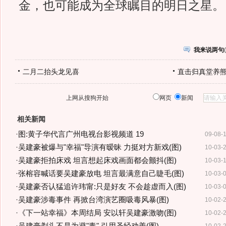
金，也可能成为全球瞩目的明日之星。
我来说两句
(
二月二抬头龙见喜
直击归真堂养
上网从搜狗开始
网页
新闻
相关新闻
·
图:黄子华代言广州电视台影视频道 19
09-08-
·
吴建豪被爆与"幸福"导演有暧昧 力挺对方新戏(图)
10-03-
·
吴建豪拒拍床戏 坦言想起床戏画面都会颤抖(图)
10-03-
·
张榕容喊话要吴建豪放电 坦言最满意自己睫毛(图)
10-03-
·
吴建豪否认猛追许玮甯:只是好友 不会趁虚而入(图)
10-03-
·
吴建豪涉毒事件 再掀台湾演艺圈吸毒风暴(图)
10-02-
·
《下一站幸福》本周结局 安以轩吴建豪激吻(图)
10-02-