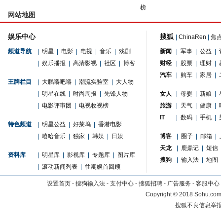
榜
网站地图
娱乐中心
搜狐
|
ChinaRen
|
焦
频道导航
|
明星
|
电影
|
电视
|
音乐
|
戏剧
新闻
|
军事
|
公益
|
|
娱乐播报
|
高清影视
|
社区
|
博客
财经
|
股票
|
理财
|
汽车
|
购车
|
家居
|
王牌栏目
|
大鹏嘚吧嘚
|
潮流实验室
|
大人物
|
明星在线
|
时尚周报
|
先锋人物
女人
|
母婴
|
新娘
|
|
电影评审团
|
电视收视榜
旅游
|
天气
|
健康
|
IT
|
数码
|
手机
|
特色频道
|
明星公益
|
好莱坞
|
香港电影
|
嘻哈音乐
|
独家
|
韩娱
|
日娱
博客
|
圈子
|
邮箱
|
天龙
|
鹿鼎记
|
短信
资料库
|
明星库
|
影视库
|
专题库
|
图片库
搜狗
|
输入法
|
地图
|
滚动新闻列表
|
往期娱首回顾
设置首页
-
搜狗输入法
-
支付中心
-
搜狐招聘
-
广告服务
-
客服中心
Copyright
©
2018 Sohu.com 
搜狐不良信息举