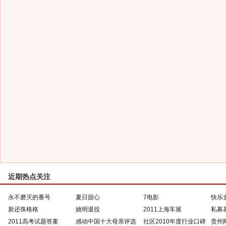
近期热点关注
永不磨灭的番号
夏日甜心
7电影
快乐
新还珠格格
姚明退役
2011上海车展
私募
2011高考试题答案
感动中国十大母亲评选
社区2010年度行业口碑
贵州