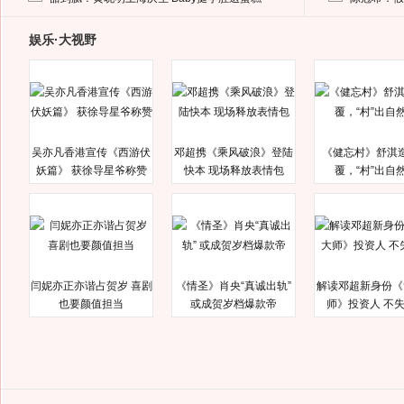
娱乐·大视野
吴亦凡香港宣传《西游伏
邓超携《乘风破浪》登陆
《健忘村》舒淇
妖篇》 获徐导星爷称赞
快本 现场释放表情包
覆，“村”出自
闫妮亦正亦谐占贺岁 喜剧
《情圣》肖央“真诚出轨”
解读邓超新身份《
也要颜值担当
或成贺岁档爆款帝
师》投资人 不