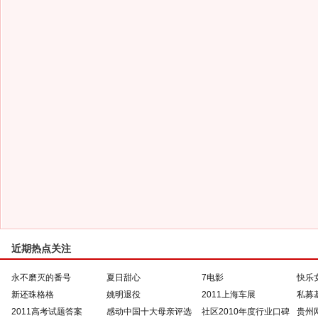
近期热点关注
永不磨灭的番号
夏日甜心
7电影
快乐
新还珠格格
姚明退役
2011上海车展
私募
2011高考试题答案
感动中国十大母亲评选
社区2010年度行业口碑
贵州