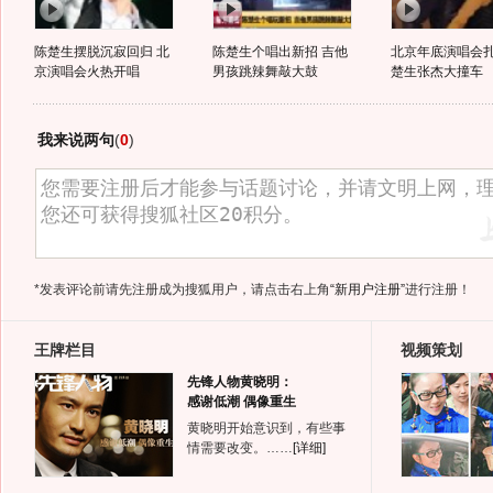
陈楚生摆脱沉寂回归 北
陈楚生个唱出新招 吉他
北京年底演唱会扎
京演唱会火热开唱
男孩跳辣舞敲大鼓
楚生张杰大撞车
我来说两句
(
0
)
*发表评论前请先注册成为搜狐用户，请点击右上角
“新用户注册”
进行注册！
王牌栏目
视频策划
先锋人物黄晓明：
感谢低潮 偶像重生
黄晓明开始意识到，有些事
情需要改变。……
[详细]