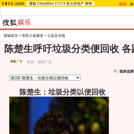
搜狐
ChinaRen
17173
焦点房地产
搜狗
新闻
-
体
搜狐娱乐
>
明星公益频道
>
公益反光镜
陈楚生呼吁垃圾分类便回收 各
来源：
搜狐广东
我来说两
陈楚生：垃圾分类以便回收