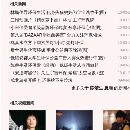
相关新闻
·
林鹏倡导环保生活 化身熊猫妈妈为宝宝洗竹子(图)
10-03-
·
三维动画片《精灵萝卜娃》将拍 主打环保牌
10-03-
·
小宋佳受邀顶级品牌环保晚宴 分享环保心得(图)
10-03-
·
第八届"BAZAAR明星慈善夜" 全力关注环保领域
10-03-
·
鸟巢水立方下周六关灯1小时 熄灯环保
10-03-
·
后舍男生代言环保 事业公益两不耽误(图)
10-03-
·
低碳瓷都大学生环保公益广告大赛火热进行中(图)
10-03-
·
陈楚生录环保歌《绿动》 低碳生活从点滴做起
10-03-
·
《安逗与黑仔》关注宇宙环保 聚焦"太空垃圾"(图)
10-01-
·
成龙鸟巢开唱 打环保牌不留垃圾
09-04-
更多关于
陈楚生 夏雨
的新闻>
相关视频新闻