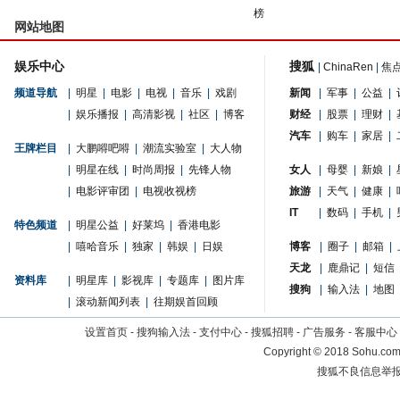
榜
网站地图
娱乐中心
搜狐
|
ChinaRen
|
焦
频道导航
|
明星
|
电影
|
电视
|
音乐
|
戏剧
新闻
|
军事
|
公益
|
|
娱乐播报
|
高清影视
|
社区
|
博客
财经
|
股票
|
理财
|
汽车
|
购车
|
家居
|
王牌栏目
|
大鹏嘚吧嘚
|
潮流实验室
|
大人物
|
明星在线
|
时尚周报
|
先锋人物
女人
|
母婴
|
新娘
|
|
电影评审团
|
电视收视榜
旅游
|
天气
|
健康
|
IT
|
数码
|
手机
|
特色频道
|
明星公益
|
好莱坞
|
香港电影
|
嘻哈音乐
|
独家
|
韩娱
|
日娱
博客
|
圈子
|
邮箱
|
天龙
|
鹿鼎记
|
短信
资料库
|
明星库
|
影视库
|
专题库
|
图片库
搜狗
|
输入法
|
地图
|
滚动新闻列表
|
往期娱首回顾
设置首页
-
搜狗输入法
-
支付中心
-
搜狐招聘
-
广告服务
-
客服中心
Copyright
©
2018 Sohu.com 
搜狐不良信息举