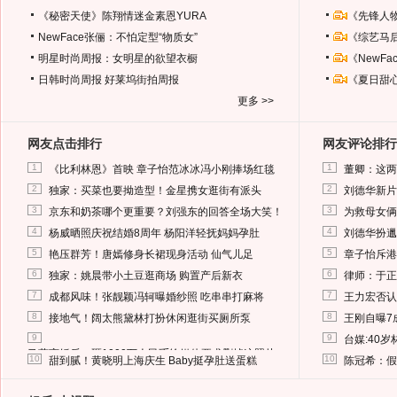
《秘密天使》陈翔情迷金素恩YURA
《先锋人
NewFace张俪：不怕定型“物质女”
《综艺马
明星时尚周报：女明星的欲望衣橱
《NewF
日韩时尚周报
好莱坞街拍周报
《夏日甜
更多 >>
网友点击排行
网友评论排行
1
1
《比利林恩》首映 章子怡范冰冰冯小刚捧场红毯
董卿：这两
2
2
独家：买菜也要拗造型！金星携女逛街有派头
刘德华新片
3
3
京东和奶茶哪个更重要？刘强东的回答全场大笑！
为救母女俩
4
4
杨威晒照庆祝结婚8周年 杨阳洋轻抚妈妈孕肚
刘德华扮邋
5
5
艳压群芳！唐嫣修身长裙现身活动 仙气儿足
章子怡斥港
6
6
独家：姚晨带小土豆逛商场 购置产后新衣
律师：于正
7
7
成都风味！张靓颖冯轲曝婚纱照 吃串串打麻将
王力宏否认
8
8
接地气！阔太熊黛林打扮休闲逛街买厕所泵
王刚自曝7
9
9
台媒:40
马蓉离婚后，砸1000万人民币给媒体要求删掉这照片
10
10
甜到腻！黄晓明上海庆生 Baby挺孕肚送蛋糕
陈冠希：假