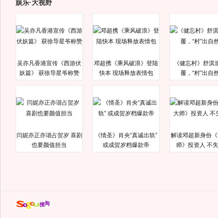
娱乐·大视野
吴亦凡香港宣传《西游伏
邓超携《乘风破浪》登陆
《健忘村》舒淇
妖篇》 获徐导星爷称赞
快本 现场释放表情包
覆，“村”出自
闫妮亦正亦谐占贺岁 喜剧
《情圣》肖央“真诚出轨”
解读邓超新身份《
也要颜值担当
或成贺岁档爆款帝
师》投资人 不