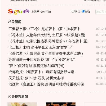
上网从搜狗开始
网页
新闻
相关新闻
·
三秦都市报:《三枪》是胡萝卜白萝卜加水萝卜
09-12-
·
《花木兰》人物年代大错乱 土豆萝卜都"穿越"(图)
09-12-
·
《花木兰》犯常识性错误 陈坤提前600年吃萝卜(图)
09-12-
·
《三枪》未响 张伟平张艺谋京城"卖萝卜"
09-12-
·
《倔强萝卜》票房高 黄小蕾喧宾夺主成亮点(图)
09-11-
·
导演田蒙公开回应质疑 "萝卜"没抄袭"石头"
09-11-
·
"萝卜"倔强有理 票房突破2100万(图)
09-11-
·
成都晚报:《倔强萝卜》 疯狂有理撒野未遂
09-11-
·
天天新报:"萝卜"傍"石头"拷贝大走样
09-11-
·
动画片《麋鹿王》首映 蔡明郁可唯呼吁重视环保
09-09-
相关视频新闻