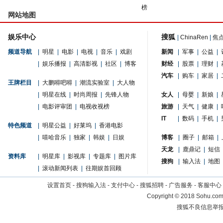
榜
网站地图
娱乐中心
搜狐
|
ChinaRen
|
焦
频道导航
|
明星
|
电影
|
电视
|
音乐
|
戏剧
新闻
|
军事
|
公益
|
|
娱乐播报
|
高清影视
|
社区
|
博客
财经
|
股票
|
理财
|
汽车
|
购车
|
家居
|
王牌栏目
|
大鹏嘚吧嘚
|
潮流实验室
|
大人物
|
明星在线
|
时尚周报
|
先锋人物
女人
|
母婴
|
新娘
|
|
电影评审团
|
电视收视榜
旅游
|
天气
|
健康
|
IT
|
数码
|
手机
|
特色频道
|
明星公益
|
好莱坞
|
香港电影
|
嘻哈音乐
|
独家
|
韩娱
|
日娱
博客
|
圈子
|
邮箱
|
天龙
|
鹿鼎记
|
短信
资料库
|
明星库
|
影视库
|
专题库
|
图片库
搜狗
|
输入法
|
地图
|
滚动新闻列表
|
往期娱首回顾
设置首页
-
搜狗输入法
-
支付中心
-
搜狐招聘
-
广告服务
-
客服中心
Copyright
©
2018 Sohu.com 
搜狐不良信息举