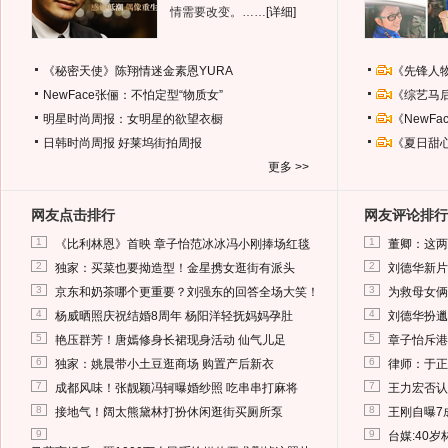
情需要改变。……
[详细]
《秘密天使》陈翔情迷金素恩YURA
《先锋人
NewFace张俪：不怕定型“物质女”
《综艺马
明星时尚周报：女明星的欲望衣橱
《NewF
日韩时尚周报
好莱坞街拍周报
《夏日甜
更多 >>
网友点击排行
网友评论排行
1
1
《比利林恩》首映 章子怡范冰冰冯小刚捧场红毯
董卿：这两
2
2
独家：买菜也要拗造型！金星携女逛街有派头
刘德华新片
3
3
京东和奶茶哪个更重要？刘强东的回答全场大笑！
为救母女俩
4
4
杨威晒照庆祝结婚8周年 杨阳洋轻抚妈妈孕肚
刘德华扮邋
5
5
艳压群芳！唐嫣修身长裙现身活动 仙气儿足
章子怡斥港
6
6
独家：姚晨带小土豆逛商场 购置产后新衣
律师：于正
7
7
成都风味！张靓颖冯轲曝婚纱照 吃串串打麻将
王力宏否认
8
8
接地气！阔太熊黛林打扮休闲逛街买厕所泵
王刚自曝7
9
9
台媒:40