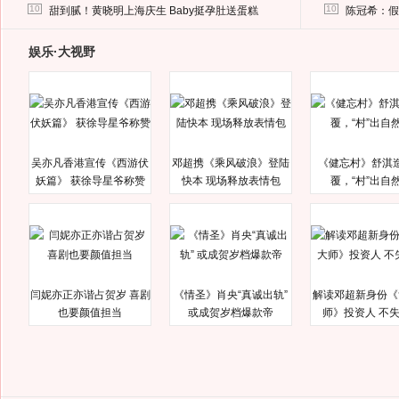
马蓉离婚后，砸1000万人民币给媒体要求删掉这照片
10
10
甜到腻！黄晓明上海庆生 Baby挺孕肚送蛋糕
陈冠希：假
娱乐·大视野
吴亦凡香港宣传《西游伏
邓超携《乘风破浪》登陆
《健忘村》舒淇
妖篇》 获徐导星爷称赞
快本 现场释放表情包
覆，“村”出自
闫妮亦正亦谐占贺岁 喜剧
《情圣》肖央“真诚出轨”
解读邓超新身份《
也要颜值担当
或成贺岁档爆款帝
师》投资人 不