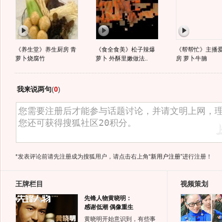
《养生堂》养生厨房 青
《食全食美》松子辣爆
《帮帮忙》主播
萝卜烧腐竹
萝卜 外酥里嫩做法..
房 萝卜牛腩
我来说两句
(
0
)
*发表评论前请先注册成为搜狐用户，请点击右上角
“新用户注册”
进行注册！
王牌栏目
视频策划
先锋人物黄晓明：
感谢低潮 偶像重生
黄晓明开始意识到，有些事