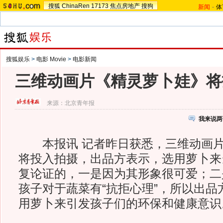
搜狐
ChinaRen
17173
焦点房地产
搜狗
新闻
-
体
搜狐娱乐
>
电影 Movie
>
电影新闻
三维动画片《精灵萝卜娃》将
来源：
北京青年报
我来说两
本报讯 记者昨日获悉，三维动画片
将投入拍摄，出品方表示，选用萝卜来
复论证的，一是因为其形象很可爱；二
孩子对于蔬菜有“抗拒心理”，所以出品
用萝卜来引发孩子们的环保和健康意识