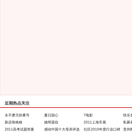
近期热点关注
永不磨灭的番号
夏日甜心
7电影
快乐
新还珠格格
姚明退役
2011上海车展
私募
2011高考试题答案
感动中国十大母亲评选
社区2010年度行业口碑
贵州