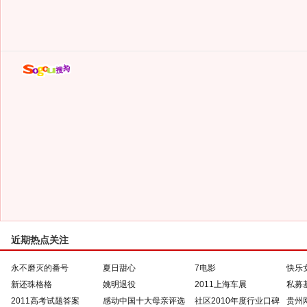
近期热点关注
永不磨灭的番号
夏日甜心
7电影
快乐
新还珠格格
姚明退役
2011上海车展
私募
2011高考试题答案
感动中国十大母亲评选
社区2010年度行业口碑
贵州