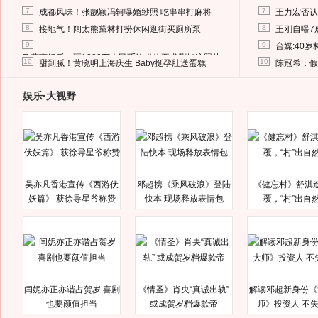
7
7
成都风味！张靓颖冯轲曝婚纱照 吃串串打麻将
王力宏否认
8
8
接地气！阔太熊黛林打扮休闲逛街买厕所泵
王刚自曝7
9
9
台媒:40
马蓉离婚后，砸1000万人民币给媒体要求删掉这照片
10
10
甜到腻！黄晓明上海庆生 Baby挺孕肚送蛋糕
陈冠希：假
娱乐·大视野
吴亦凡香港宣传《西游伏
邓超携《乘风破浪》登陆
《健忘村》舒淇
妖篇》 获徐导星爷称赞
快本 现场释放表情包
覆，“村”出自
闫妮亦正亦谐占贺岁 喜剧
《情圣》肖央“真诚出轨”
解读邓超新身份《
也要颜值担当
或成贺岁档爆款帝
师》投资人 不