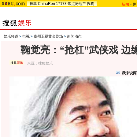
搜狐
ChinaRen
17173
焦点房地产
搜狗
新闻
-
体
娱乐频道
>
电视
>
贵州卫视黄金剧场
>
新闻动态
鞠觉亮：“抢杠”武侠戏 边缘
来源：
搜狐娱乐
我来说两