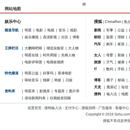
榜
网站地图
娱乐中心
搜狐
|
ChinaRen
|
焦
频道导航
|
明星
|
电影
|
电视
|
音乐
|
戏剧
新闻
|
军事
|
公益
|
|
娱乐播报
|
高清影视
|
社区
|
博客
财经
|
股票
|
理财
|
汽车
|
购车
|
家居
|
王牌栏目
|
大鹏嘚吧嘚
|
潮流实验室
|
大人物
|
明星在线
|
时尚周报
|
先锋人物
女人
|
母婴
|
新娘
|
|
电影评审团
|
电视收视榜
旅游
|
天气
|
健康
|
IT
|
数码
|
手机
|
特色频道
|
明星公益
|
好莱坞
|
香港电影
|
嘻哈音乐
|
独家
|
韩娱
|
日娱
博客
|
圈子
|
邮箱
|
天龙
|
鹿鼎记
|
短信
资料库
|
明星库
|
影视库
|
专题库
|
图片库
搜狗
|
输入法
|
地图
|
滚动新闻列表
|
往期娱首回顾
设置首页
-
搜狗输入法
-
支付中心
-
搜狐招聘
-
广告服务
-
客服中心
Copyright
©
2018 Sohu.com 
搜狐不良信息举