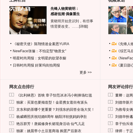
王牌栏目
视频策划
先锋人物黄晓明：
感谢低潮 偶像重生
黄晓明开始意识到，有些事
情需要改变。……
[详细]
《秘密天使》陈翔情迷金素恩YURA
《先锋人
NewFace张俪：不怕定型“物质女”
《综艺马
明星时尚周报：女明星的欲望衣橱
《NewF
日韩时尚周报
好莱坞街拍周报
《夏日甜
更多 >>
网友点击排行
网友评论排行
1
1
《比利林恩》首映 章子怡范冰冰冯小刚捧场红毯
董卿：这两
2
2
独家：买菜也要拗造型！金星携女逛街有派头
刘德华新片
3
3
京东和奶茶哪个更重要？刘强东的回答全场大笑！
为救母女俩
4
4
杨威晒照庆祝结婚8周年 杨阳洋轻抚妈妈孕肚
刘德华扮邋
5
5
艳压群芳！唐嫣修身长裙现身活动 仙气儿足
章子怡斥港
6
6
独家：姚晨带小土豆逛商场 购置产后新衣
律师：于正