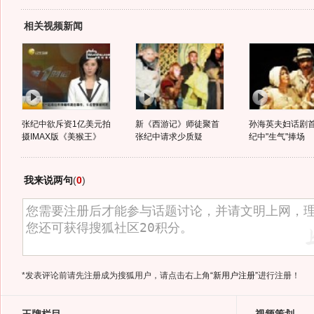
相关视频新闻
张纪中欲斥资1亿美元拍
新《西游记》师徒聚首
孙海英夫妇话剧首
摄IMAX版《美猴王》
张纪中请求少质疑
纪中"生气"捧场
我来说两句
(
0
)
*发表评论前请先注册成为搜狐用户，请点击右上角
“新用户注册”
进行注册！