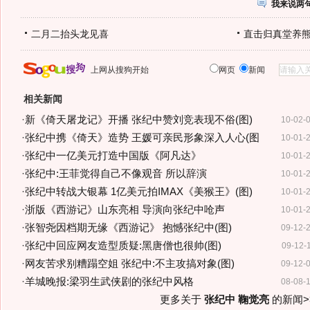
我来说两
二月二抬头龙见喜
直击归真堂养
上网从搜狗开始
网页
新闻
相关新闻
·
新《倚天屠龙记》开播 张纪中赞刘竞表现不俗(图)
10-02-
·
张纪中携《倚天》造势 王媛可亲民形象深入人心(图
10-01-
·
张纪中一亿美元打造中国版《阿凡达》
10-01-
·
张纪中:王菲觉得自己不像观音 所以辞演
10-01-
·
张纪中转战大银幕 1亿美元拍IMAX《美猴王》(图)
10-01-
·
浙版《西游记》山东亮相 导演向张纪中呛声
10-01-
·
张智尧因档期无缘《西游记》 抱憾张纪中(图)
09-12-
·
张纪中回应网友造型质疑:黑唐僧也很帅(图)
09-12-
·
网友苦求别糟蹋空姐 张纪中:不主攻搞对象(图)
09-12-
·
羊城晚报:梁羽生武侠剧的张纪中风格
08-08-
更多关于
张纪中 鞠觉亮
的新闻>