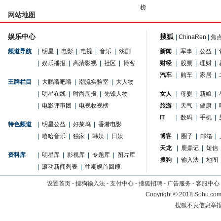
榜
网站地图
娱乐中心
搜狐
|
ChinaRen
|
焦
频道导航
|
明星
|
电影
|
电视
|
音乐
|
戏剧
新闻
|
军事
|
公益
|
|
娱乐播报
|
高清影视
|
社区
|
博客
财经
|
股票
|
理财
|
汽车
|
购车
|
家居
|
王牌栏目
|
大鹏嘚吧嘚
|
潮流实验室
|
大人物
|
明星在线
|
时尚周报
|
先锋人物
女人
|
母婴
|
新娘
|
|
电影评审团
|
电视收视榜
旅游
|
天气
|
健康
|
IT
|
数码
|
手机
|
特色频道
|
明星公益
|
好莱坞
|
香港电影
|
嘻哈音乐
|
独家
|
韩娱
|
日娱
博客
|
圈子
|
邮箱
|
天龙
|
鹿鼎记
|
短信
资料库
|
明星库
|
影视库
|
专题库
|
图片库
搜狗
|
输入法
|
地图
|
滚动新闻列表
|
往期娱首回顾
设置首页
-
搜狗输入法
-
支付中心
-
搜狐招聘
-
广告服务
-
客服中心
Copyright
©
2018 Sohu.com 
搜狐不良信息举