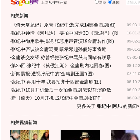
上网从搜狗开始
网页
新闻
相关新闻
·
《倚天屠龙记》杀青 张纪中:想完成14部金庸剧(图)
09-03-
·
张纪中钟情《阿凡达》 要拍中国造3D《西游记》(图
10-01-
·
张纪中御用歌手揭晓 张芯用声音演绎金庸名作(图)
09-02-
·
张纪中否认被金庸骂哭 暗示邓超孙俪好事将近
09-01-
·
金庸谈交友经 称曾经把张纪中骂哭与同辈有联系
09-01-
·
第25回:张纪中《笑傲江湖》 金庸剧内地回春(图)
08-12-
·
新闻晨报:透视张纪中的"金庸剧王国"(图)
08-11-
·
张纪中:再用十年 我要拍齐十四部金庸剧(图)
08-10-
·
张纪中10月开机最后一次拍金庸剧 安以轩演赵敏
08-09-
·
新《倚天》10月开机 成张纪中金庸剧收官作
08-09-
更多关于
张纪中 阿凡
的新闻>
相关视频新闻