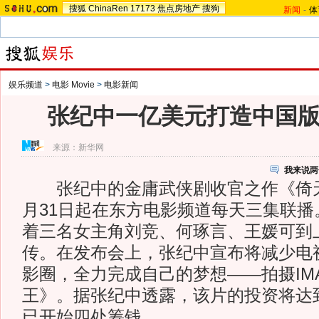
搜狐
ChinaRen
17173
焦点房地产
搜狗
新闻
-
体
娱乐频道
>
电影 Movie
>
电影新闻
张纪中一亿美元打造中国
来源：
新华网
我来说两
张纪中的金庸武侠剧收官之作《倚天
月31日起在东方电影频道每天三集联播
着三名女主角刘竞、何琢言、王媛可到
传。在发布会上，张纪中宣布将减少电
影圈，全力完成自己的梦想——拍摄IM
王》。据张纪中透露，该片的投资将达
已开始四处筹钱。