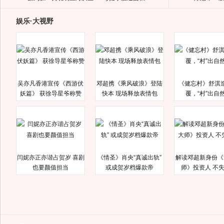
娱乐·大视野
吴亦凡香港宣传《西游伏
邓超携《乘风破浪》登陆
《健忘村》舒淇
妖篇》 获徐导星爷称赞
快本 现场释放表情包
覆，“村”出自
闫妮亦正亦谐占贺岁 喜剧
《情圣》肖央“真诚出轨”
解读邓超新身份《
也要颜值担当
或成贺岁档爆款帝
师》投资人 不