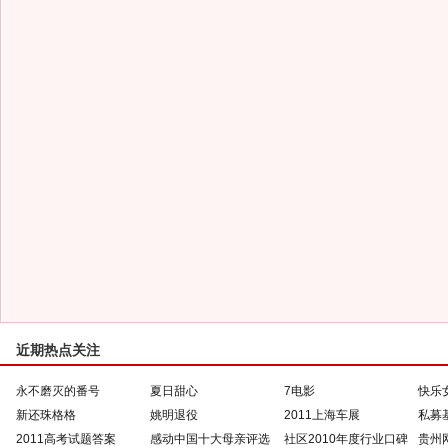
近期热点关注
永不磨灭的番号
夏日甜心
7电影
快乐
新还珠格格
姚明退役
2011上海车展
私募
2011高考试题答案
感动中国十大母亲评选
社区2010年度行业口碑
贵州