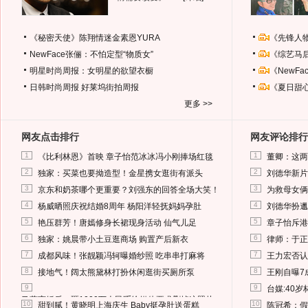
《秘密天使》陈翔情迷金素恩YURA
《先锋人
NewFace张俪：不怕定型“物质女”
《综艺马
明星时尚周报：女明星的欲望衣橱
《NewF
日韩时尚周报
好莱坞街拍周报
《夏日甜
更多 >>
网友点击排行
网友评论排行
1
1
《比利林恩》首映 章子怡范冰冰冯小刚捧场红毯
董卿：这两
2
2
独家：买菜也要拗造型！金星携女逛街有派头
刘德华新片
3
3
京东和奶茶哪个更重要？刘强东的回答全场大笑！
为救母女俩
4
4
杨威晒照庆祝结婚8周年 杨阳洋轻抚妈妈孕肚
刘德华扮邋
5
5
艳压群芳！唐嫣修身长裙现身活动 仙气儿足
章子怡斥港
6
6
独家：姚晨带小土豆逛商场 购置产后新衣
律师：于正
7
7
成都风味！张靓颖冯轲曝婚纱照 吃串串打麻将
王力宏否认
8
8
接地气！阔太熊黛林打扮休闲逛街买厕所泵
王刚自曝7
9
9
台媒:40
马蓉离婚后，砸1000万人民币给媒体要求删掉这照片
10
10
甜到腻！黄晓明上海庆生 Baby挺孕肚送蛋糕
陈冠希：假