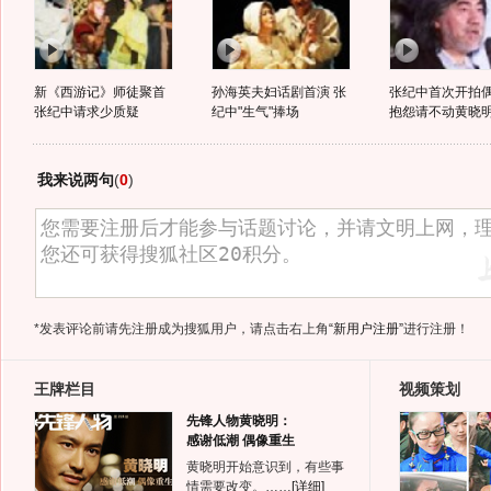
新《西游记》师徒聚首
孙海英夫妇话剧首演 张
张纪中首次开拍
张纪中请求少质疑
纪中"生气"捧场
抱怨请不动黄晓
我来说两句
(
0
)
*发表评论前请先注册成为搜狐用户，请点击右上角
“新用户注册”
进行注册！
王牌栏目
视频策划
先锋人物黄晓明：
感谢低潮 偶像重生
黄晓明开始意识到，有些事
情需要改变。……
[详细]