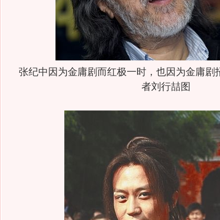
张纪中因为金庸剧而红极一时，也因为金庸剧
者刘行喆图