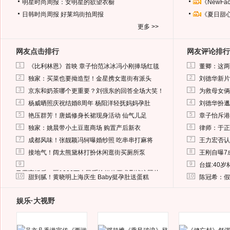
明星时尚周报：女明星的欲望衣橱
《NewF
日韩时尚周报
好莱坞街拍周报
《夏日甜
更多 >>
网友点击排行
网友评论排行
1
1
《比利林恩》首映 章子怡范冰冰冯小刚捧场红毯
董卿：这两
2
2
独家：买菜也要拗造型！金星携女逛街有派头
刘德华新片
3
3
京东和奶茶哪个更重要？刘强东的回答全场大笑！
为救母女俩
4
4
杨威晒照庆祝结婚8周年 杨阳洋轻抚妈妈孕肚
刘德华扮邋
5
5
艳压群芳！唐嫣修身长裙现身活动 仙气儿足
章子怡斥港
6
6
独家：姚晨带小土豆逛商场 购置产后新衣
律师：于正
7
7
成都风味！张靓颖冯轲曝婚纱照 吃串串打麻将
王力宏否认
8
8
接地气！阔太熊黛林打扮休闲逛街买厕所泵
王刚自曝7
9
9
台媒:40
马蓉离婚后，砸1000万人民币给媒体要求删掉这照片
10
10
甜到腻！黄晓明上海庆生 Baby挺孕肚送蛋糕
陈冠希：假
娱乐·大视野