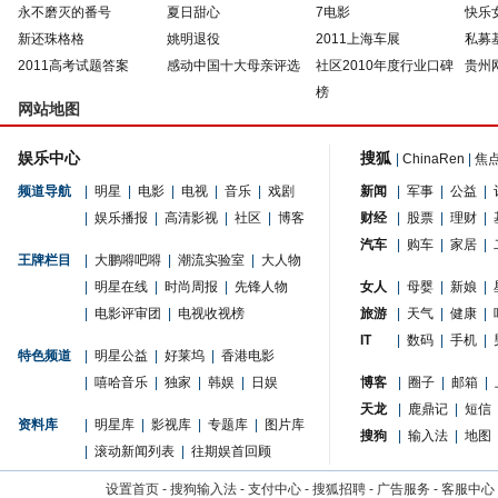
永不磨灭的番号
夏日甜心
7电影
快乐
新还珠格格
姚明退役
2011上海车展
私募
2011高考试题答案
感动中国十大母亲评选
社区2010年度行业口碑
贵州
榜
网站地图
娱乐中心
搜狐
|
ChinaRen
|
焦
频道导航
|
明星
|
电影
|
电视
|
音乐
|
戏剧
新闻
|
军事
|
公益
|
|
娱乐播报
|
高清影视
|
社区
|
博客
财经
|
股票
|
理财
|
汽车
|
购车
|
家居
|
王牌栏目
|
大鹏嘚吧嘚
|
潮流实验室
|
大人物
|
明星在线
|
时尚周报
|
先锋人物
女人
|
母婴
|
新娘
|
|
电影评审团
|
电视收视榜
旅游
|
天气
|
健康
|
IT
|
数码
|
手机
|
特色频道
|
明星公益
|
好莱坞
|
香港电影
|
嘻哈音乐
|
独家
|
韩娱
|
日娱
博客
|
圈子
|
邮箱
|
天龙
|
鹿鼎记
|
短信
资料库
|
明星库
|
影视库
|
专题库
|
图片库
搜狗
|
输入法
|
地图
|
滚动新闻列表
|
往期娱首回顾
设置首页
-
搜狗输入法
-
支付中心
-
搜狐招聘
-
广告服务
-
客服中心