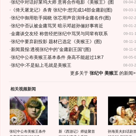
·
张纪中对话好莱坞大师 意将合作电影《美猴王》(图
09-04-
·
《倚天屠龙记》杀青 张纪中:想完成14部金庸剧(图)
09-03-
·
张纪中御用歌手揭晓 张芯用声音演绎金庸名作(图)
09-02-
·
张纪中否认被金庸骂哭 暗示邓超孙俪好事将近
09-01-
·
金庸谈交友经 称曾经把张纪中骂哭与同辈有联系
09-01-
·
张纪中要弃剧投影 题材已选定《美猴王》(图)
08-11-
·
新闻晨报:透视张纪中的"金庸剧王国"(图)
08-11-
·
张纪中公布美猴王基本条件 身高不能超过1米7
08-05-
·
张纪中:不是贴上毛就是美猴王
08-03-
更多关于
张纪中 美猴王
的新闻>
相关视频新闻
张纪中公布美猴王条件
新《西游记》师徒聚首
孙海英夫妇话剧首