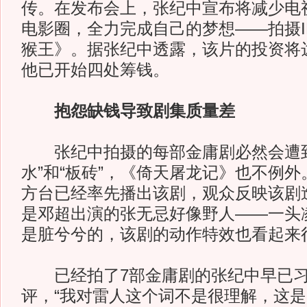
传。在发布会上，张纪中宣布将减少电
电影圈，全力完成自己的梦想——拍摄I
猴王》。据张纪中透露，该片的投资将
他已开始四处筹钱。
抱怨缺钱导致剧集质量差
张纪中拍摄的每部金庸剧必然会遭到
水”和“板砖”，《倚天屠龙记》也不例
方台已经率先播出该剧，观众反映该剧
是邓超出演的张无忌好像野人——一头
是脏兮兮的，该剧的动作特效也看起来
已经拍了7部金庸剧的张纪中早已习
评，“我对雷人这个词不是很理解，这