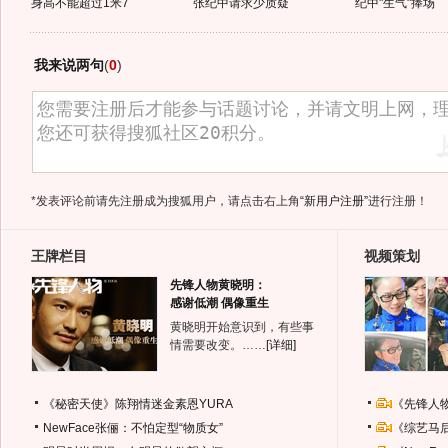
身高不能超过1米7
张纪中请求少质疑
纪中"生气"捧场
我来说两句
(
0
)
*发表评论前请先注册成为搜狐用户，请点击右上角
“新用户注册”
进行注册！
王牌栏目
视频策划
先锋人物黄晓明：
感谢低潮 偶像重生
黄晓明开始意识到，有些事
情需要改变。……
[详细]
《秘密天使》陈翔情迷金素恩YURA
《先锋人
NewFace张俪：不怕定型“物质女”
《综艺马