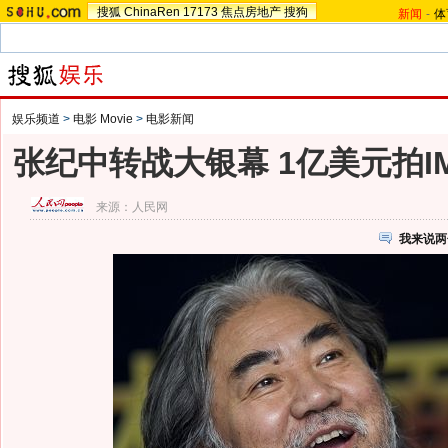
搜狐
ChinaRen
17173
焦点房地产
搜狗
新闻
-
体
娱乐频道
>
电影 Movie
>
电影新闻
张纪中转战大银幕 1亿美元拍I
来源：
人民网
我来说两