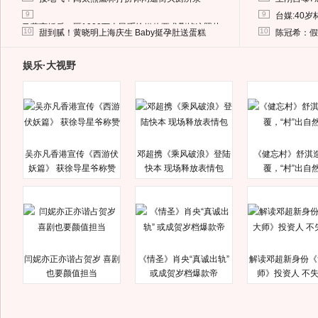
9
9
台媒:40
马蓉离婚后，砸1000万人民币给媒体要求删掉这照片
10
10
甜到腻！黄晓明上海庆生 Baby挺孕肚送蛋糕
陈冠希：假
娱乐·大视野
吴亦凡香港宣传《西游伏
邓超携《乘风破浪》登陆
《健忘村》舒淇
妖篇》 获徐导星爷称赞
快本 现场释放表情包
覆，“村”出自
闫妮亦正亦谐占贺岁 喜剧
《情圣》肖央“真诚出轨”
解读邓超新身份《
也要颜值担当
或成贺岁档爆款帝
师》投资人 不