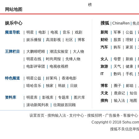
榜
网站地图
娱乐中心
搜狐
|
ChinaRen
|
焦
频道导航
|
明星
|
电影
|
电视
|
音乐
|
戏剧
新闻
|
军事
|
公益
|
|
娱乐播报
|
高清影视
|
社区
|
博客
财经
|
股票
|
理财
|
汽车
|
购车
|
家居
|
王牌栏目
|
大鹏嘚吧嘚
|
潮流实验室
|
大人物
|
明星在线
|
时尚周报
|
先锋人物
女人
|
母婴
|
新娘
|
|
电影评审团
|
电视收视榜
旅游
|
天气
|
健康
|
IT
|
数码
|
手机
|
特色频道
|
明星公益
|
好莱坞
|
香港电影
|
嘻哈音乐
|
独家
|
韩娱
|
日娱
博客
|
圈子
|
邮箱
|
天龙
|
鹿鼎记
|
短信
资料库
|
明星库
|
影视库
|
专题库
|
图片库
搜狗
|
输入法
|
地图
|
滚动新闻列表
|
往期娱首回顾
设置首页
-
搜狗输入法
-
支付中心
-
搜狐招聘
-
广告服务
-
客服中心
Copyright
©
2018 Sohu.com 
搜狐不良信息举