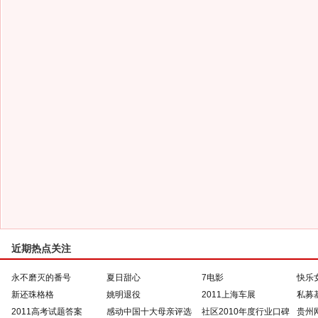
近期热点关注
永不磨灭的番号
夏日甜心
7电影
快乐
新还珠格格
姚明退役
2011上海车展
私募
2011高考试题答案
感动中国十大母亲评选
社区2010年度行业口碑
贵州