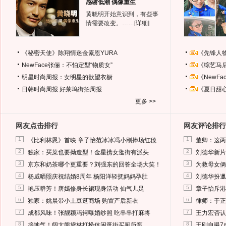
感谢低潮 偶像重生
黄晓明开始意识到，有些事
情需要改变。……
[详细]
《秘密天使》陈翔情迷金素恩YURA
《先锋人
NewFace张俪：不怕定型“物质女”
《综艺马
明星时尚周报：女明星的欲望衣橱
《NewF
日韩时尚周报
好莱坞街拍周报
《夏日甜
更多 >>
网友点击排行
网友评论排行
1
1
《比利林恩》首映 章子怡范冰冰冯小刚捧场红毯
董卿：这两
2
2
独家：买菜也要拗造型！金星携女逛街有派头
刘德华新片
3
3
京东和奶茶哪个更重要？刘强东的回答全场大笑！
为救母女俩
4
4
杨威晒照庆祝结婚8周年 杨阳洋轻抚妈妈孕肚
刘德华扮邋
5
5
艳压群芳！唐嫣修身长裙现身活动 仙气儿足
章子怡斥港
6
6
独家：姚晨带小土豆逛商场 购置产后新衣
律师：于正
7
7
成都风味！张靓颖冯轲曝婚纱照 吃串串打麻将
王力宏否认
8
8
接地气！阔太熊黛林打扮休闲逛街买厕所泵
王刚自曝7