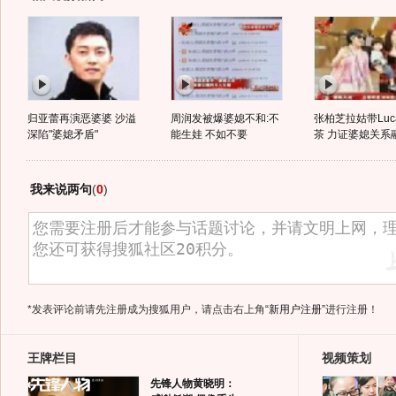
归亚蕾再演恶婆婆 沙溢
周润发被爆婆媳不和:不
张柏芝拉姑带Luc
深陷"婆媳矛盾"
能生娃 不如不要
茶 力证婆媳关系
我来说两句
(
0
)
*发表评论前请先注册成为搜狐用户，请点击右上角
“新用户注册”
进行注册！
王牌栏目
视频策划
先锋人物黄晓明：