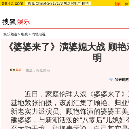
搜狐
ChinaRen
17173
焦点房地产
搜狗
新闻
-
体
娱乐频道
>
电视
>
内地电视
《婆婆来了》演婆媳大战 顾艳
明
来源：
搜狐娱乐
我来说两
近日，家庭伦理大戏《婆婆来了》
基地紧张拍摄，该剧汇集了顾艳、归亚
新老实力派演员。顾艳饰演的婆婆王美
建婆婆，与新潮活泼的“八零后”儿媳妇
至大动干戈。顾艳表示说，自己其实是