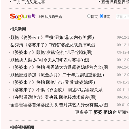
二月二抬头龙见喜
直击归真堂养
上网从搜狗开始
网页
新闻
相关新闻
·
顾艳《婆婆来了》里扮"丑娘"恳谈内心美(图)
09-12-
·
岳秀清《婆婆来了》"深陷"婆媳恶战愈演愈烈
09-12-
·
《婆婆来了》顾艳"发飙"怒打"儿子"沙溢(图)
09-12-
·
顾艳挑大梁 从"司令夫人"到"农村婆婆"(图)
09-12-
·
《婆婆来了》热拍 岳秀清大方透露婆媳经营之道(图
09-12-
·
顾艳应邀参加《流金岁月》二十年后剧组重聚(图)
09-12-
·
《婆婆来了》热拍 顾艳与"八零后"成婆媳(图)
09-11-
·
《婆婆来了》不惧《双面胶》 阐述80后婆媳关系
09-11-
·
《在那遥远地方》登央视 顾艳接戏求反差(图)
09-10-
·
金喜善婆婆首爆婆媳关系 曾对其艺人身份有偏见(图
09-01-
更多关于
婆婆 婆媳
的新闻>
相关视频新闻