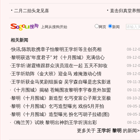
二月二抬头龙见喜
直击归真堂养
上网从搜狗开始
网页
新闻
相关新闻
·
快讯:陈凯歌携章子怡黎明王学圻等主创亮相
08-12-
·
黎明获选"年度君子" 对《十月围城》充满信心
09-12-
·
王学圻:谢霆锋跟群众演员混在一起 五天不卸妆
09-12-
·
王学圻助阵《金大班》迎金马 难掩激动心情
09-12-
·
王学圻获金马奖剧组振奋 吴宇森自曝是忠实影迷
09-11-
·
《十月围城》揭秘 苍蝇围攻黎明李宇春意外加盟
09-11-
·
黎明《十月围城》新造型 乞丐变富公子斯文至极
09-10-
·
黎明《十月围城》乞丐造型曝光 戏份5月开拍
09-05-
·
黎明《十月围城》造型曝光 扮乞丐胡子拉碴(图)
09-05-
·
《梅兰芳》试映 黎明出神韵王学圻演出彩
08-11-
更多关于
王学圻 黎明
的新闻>