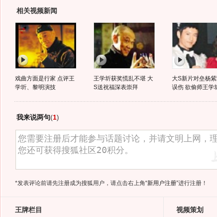
相关视频新闻
戏曲方面是行家 点评王
王学圻获奖慌乱不堪 大
大S新片对垒杨紫
学圻、黎明演技
S送祝福深表崇拜
误伤 欲偷师王学
我来说两句
(
1
)
*发表评论前请先注册成为搜狐用户，请点击右上角
“新用户注册”
进行注册！
王牌栏目
视频策划