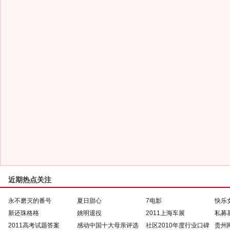
近期热点关注
永不磨灭的番号
夏日甜心
7电影
快乐
新还珠格格
姚明退役
2011上海车展
私募
2011高考试题答案
感动中国十大母亲评选
社区2010年度行业口碑
贵州