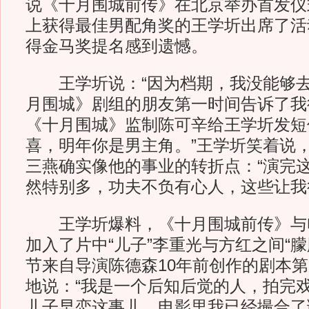
说《十月围城前传》在北京举办首发仪
上获得最佳男配角奖的王学圻出席了活
得金马奖提名感到遗憾。
王学圻说：“因为档期，我没能够去
月围城》剧组的朋友第一时间告诉了我
《十月围城》监制陈可辛给王学圻发短
喜，明年你是男主角。”王学圻笑着说
三燕确实像他的事业的转折点：“演完
然特别多，功夫不负有心人，这些让我
王学圻爆料，《十月围城前传》与
加入了片中“儿子”李重光与方红之间“
节来自导演陈德森10年前创作的剧本
地说：“我是一个后知后觉的人，拍完
儿子早恋这事儿，电影里我已经撮合了