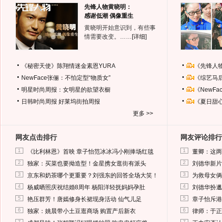
先锋人物黄晓明：
感谢低潮 偶像重生
黄晓明开始意识到，有些事
情需要改变。……
[详细]
《秘密天使》陈翔情迷金素恩YURA
《先锋人
NewFace张俪：不怕定型“物质女”
《综艺马
明星时尚周报：女明星的欲望衣橱
《NewF
日韩时尚周报
好莱坞街拍周报
《夏日甜
更多 >>
网友点击排行
网友评论排行
1
1
《比利林恩》首映 章子怡范冰冰冯小刚捧场红毯
董卿：这两
2
2
独家：买菜也要拗造型！金星携女逛街有派头
刘德华新片
3
3
京东和奶茶哪个更重要？刘强东的回答全场大笑！
为救母女俩
4
4
杨威晒照庆祝结婚8周年 杨阳洋轻抚妈妈孕肚
刘德华扮邋
5
5
艳压群芳！唐嫣修身长裙现身活动 仙气儿足
章子怡斥港
6
6
独家：姚晨带小土豆逛商场 购置产后新衣
律师：于正
7
7