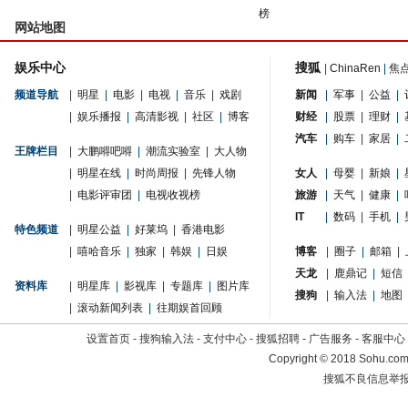
榜
网站地图
娱乐中心
搜狐
|
ChinaRen
|
焦
频道导航
|
明星
|
电影
|
电视
|
音乐
|
戏剧
新闻
|
军事
|
公益
|
|
娱乐播报
|
高清影视
|
社区
|
博客
财经
|
股票
|
理财
|
汽车
|
购车
|
家居
|
王牌栏目
|
大鹏嘚吧嘚
|
潮流实验室
|
大人物
|
明星在线
|
时尚周报
|
先锋人物
女人
|
母婴
|
新娘
|
|
电影评审团
|
电视收视榜
旅游
|
天气
|
健康
|
IT
|
数码
|
手机
|
特色频道
|
明星公益
|
好莱坞
|
香港电影
|
嘻哈音乐
|
独家
|
韩娱
|
日娱
博客
|
圈子
|
邮箱
|
天龙
|
鹿鼎记
|
短信
资料库
|
明星库
|
影视库
|
专题库
|
图片库
搜狗
|
输入法
|
地图
|
滚动新闻列表
|
往期娱首回顾
设置首页
-
搜狗输入法
-
支付中心
-
搜狐招聘
-
广告服务
-
客服中心
Copyright
©
2018 Sohu.com 
搜狐不良信息举