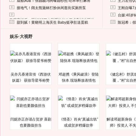
成都风味！张靓颖冯轲曝婚纱照 吃串串打麻将
王力宏否认
8
8
接地气！阔太熊黛林打扮休闲逛街买厕所泵
王刚自曝7
9
9
台媒:40
马蓉离婚后，砸1000万人民币给媒体要求删掉这照片
10
10
甜到腻！黄晓明上海庆生 Baby挺孕肚送蛋糕
陈冠希：假
娱乐·大视野
吴亦凡香港宣传《西游伏
邓超携《乘风破浪》登陆
《健忘村》舒淇
妖篇》 获徐导星爷称赞
快本 现场释放表情包
覆，“村”出自
闫妮亦正亦谐占贺岁 喜剧
《情圣》肖央“真诚出轨”
解读邓超新身份《
也要颜值担当
或成贺岁档爆款帝
师》投资人 不