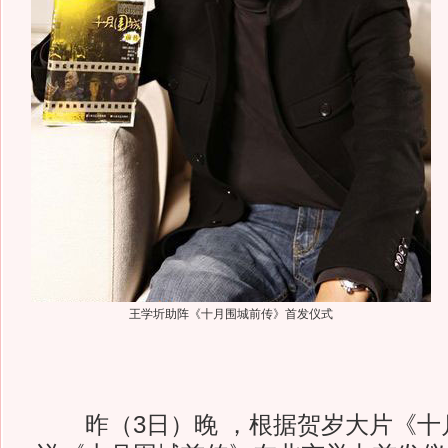
王学圻助阵《十月围城前传》首发仪式
昨（3日）晚 ，根据贺岁大片《十