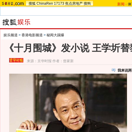
搜狐
ChinaRen
17173
焦点房地产
搜狗
新闻
-
体
娱乐频道
>
香港电影频道
>
秘闻大踢爆
《十月围城》发小说 王学圻替
来源：
京华时报
作者：曾家新
我来说两