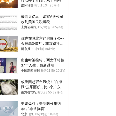
行动终于开始，几个月内乌
将投降
虚怀论语
昨天15:34
25评论
最高近亿元！多家A股公司
收到美国关税退税
上海证券报
12小时前
205评论
你也在算北京购房账？公积
金最高340万，非京籍社保
1年
新京报
11小时前
56评论
出生时被抱错，两女子错换
37年人生，最新进展
中国新闻周刊
昨天21:50
20评论
或重回超强台风级！“白海
豚”云系面积，比6个广东还
大！深圳官方：注意这件事
南方都市报
昨天23:55
39评论
美媒爆料：美副防长想访
华，“非常执着”
北京日报
13小时前
58评论