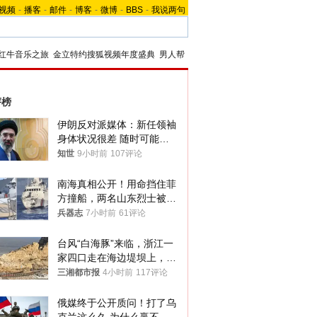
视频
-
播客
-
邮件
-
博客
-
微博
-
BBS
-
我说两句
红牛音乐之旅
金立特约搜狐视频年度盛典
男人帮
评榜
伊朗反对派媒体：新任领袖
身体状况很差 随时可能离
世
知世
9小时前
107评论
南海真相公开！用命挡住菲
方撞船，两名山东烈士被授
武警最高荣誉
兵器志
7小时前
61评论
台风“白海豚”来临，浙江一
家四口走在海边堤坝上，其
中9岁男孩被巨浪卷入海
三湘都市报
4小时前
117评论
中，搜救仍在进行
俄媒终于公开质问！打了乌