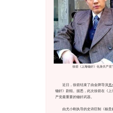
徐箭《
上海
锄奸》化身共产党“
近日，徐箭结束了由金牌导演
尤
锄奸》剧组。据悉，此次徐箭在《上
产党最重要的锄奸武器。
由尤小刚执导的史诗巨制《杨贵妃