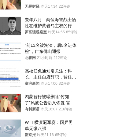
无冕财经
昨天17:34
22评论
去年八月，两位海警战士牺
牲在维护黄岩岛主权的行动
中
罗富强观察室
昨天14:55
85评论
“前13名被淘汰，后5名进体
检”，广东佛山通报
北青网
21小时前
212评论
高校任免通知引关注：科
长、主任自愿辞职，转任思
政辅导员
澎湃新闻
昨天17:00
32评论
鸿蒙智行被曝删除“竹知
了”风波公告后又恢复 官媒
曾力挺：劝华为要大度的，
有料新语
昨天16:07
216评论
你们适不适合？
WTT横滨冠军赛：国乒男
单无缘八强
新京报
昨天21:16
65评论