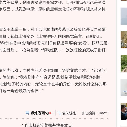
李念
等众星，是隋唐秘史的开篇之作。自开拍以来无论是演员
争场面，以及剧中原汁原味的唐朝文化等都不断给观众带来惊
寿王李瑁一角，对于以往塑造的荧幕形象徐箭也是大走颠覆
拍摄，转战上海变身《上海锄奸》的国民党高官。该剧以代
而徐箭在剧中饰演的杨登云则是红队最重要的“武器”。杨登云虽
的面目后，一心向党暗中帮助红队，一次次惊险的完成了锄奸
的内心戏，同时也不乏动作场面，堪称文武全才。当记者问
，徐箭称：“我在剧中有句台词是说‘我希望我站的那边会胜
的话触动了我的内心，无论是什么样的身份，无论以什么样的形
对这一角色最好的诠释。”
我来说两句
(
0
)
复制链接
责任编辑：Dawn
直击归真堂养熊基地开放日