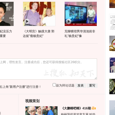
妃没压力
《大明宫》触摸大唐 郭
无聊猥琐男华清池前非
重要
达挺"瘦杨贵妃"
礼"杨贵妃"像
设为辩论话题
右上角
“新用户注册”
进行注册！
视频策划
《大鹏嘚吧嘚》416期
生
杨丽萍提菜篮逛车展 时尚