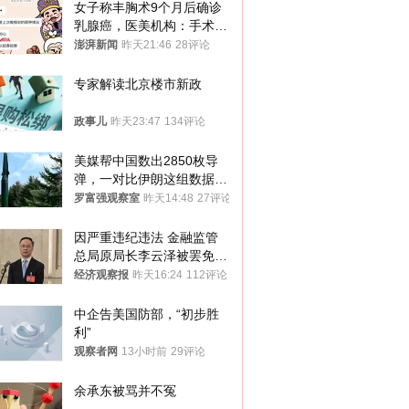
女子称丰胸术9个月后确诊
乳腺癌，医美机构：手术不
可能引发癌症，建议走司法
澎湃新闻
昨天21:46
28评论
途径
专家解读北京楼市新政
政事儿
昨天23:47
134评论
美媒帮中国数出2850枚导
弹，一对比伊朗这组数据，
发现出大事了
罗富强观察室
昨天14:48
27评论
因严重违纪违法 金融监管
总局原局长李云泽被罢免全
国人大代表
经济观察报
昨天16:24
112评论
中企告美国防部，“初步胜
利”
观察者网
13小时前
29评论
余承东被骂并不冤