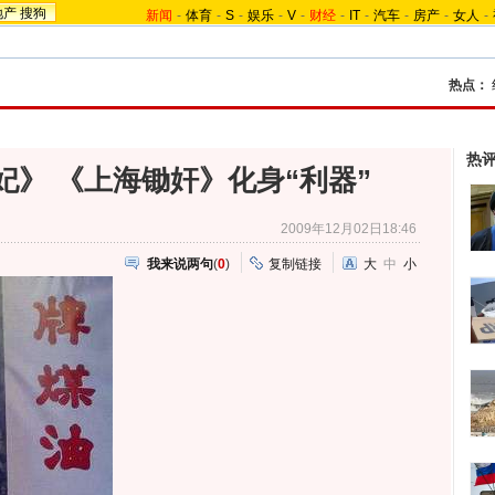
地产
搜狗
新闻
-
体育
-
S
-
娱乐
-
V
-
财经
-
IT
-
汽车
-
房产
-
女人
-
热点：
热
妃》 《上海锄奸》化身“利器”
2009年12月02日18:46
我来说两句
(
0
)
复制链接
大
中
小