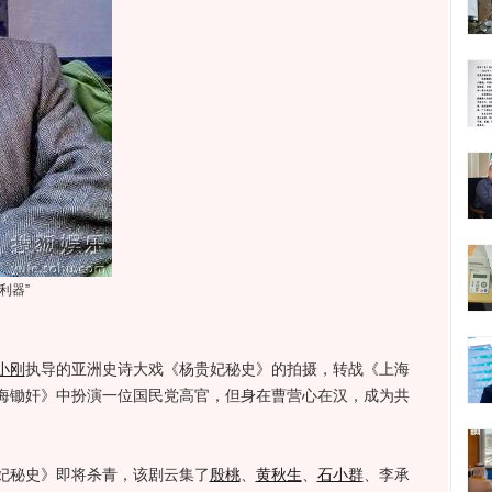
利器”
小刚
执导的亚洲史诗大戏《杨贵妃秘史》的拍摄，转战《上海
海锄奸》中扮演一位国民党高官，但身在曹营心在汉，成为共
秘史》即将杀青，该剧云集了
殷桃
、
黄秋生
、
石小群
、李承