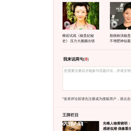
柳岩试戏《杨贵妃秘
殷桃称演杨贵
史》 压力大频频出错
不增肥神似最
我来说两句
(
0
)
*发表评论前请先注册成为搜狐用户，请点击
王牌栏目
先锋人物黄晓明：
感谢低潮 偶像重