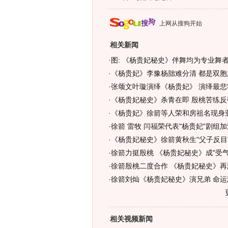
上网从搜狗开始
相关新闻
·
图: 《杨贵妃秘史》伴舞均为专业舞
·
《杨贵妃》李豫杨胐难分清 都是双胞
·
张颂文叶璇演绎《杨贵妃》 演绎最悲
·
《杨贵妃秘史》杀青在即 殷桃苦练反
·
《杨贵妃》徐箭等人荣和房祖名现身
·
徐箭 雷牧 闫福荣代表"杨贵妃"剧组
·
《杨贵妃秘史》徐箭黄秋生"父子反目
·
徐箭力挺殷桃 《杨贵妃秘史》成"受气
·
徐箭殷桃二度合作 《杨贵妃秘史》再
·
徐箭刘灿《杨贵妃秘史》演兄弟 命运
相关视频新闻