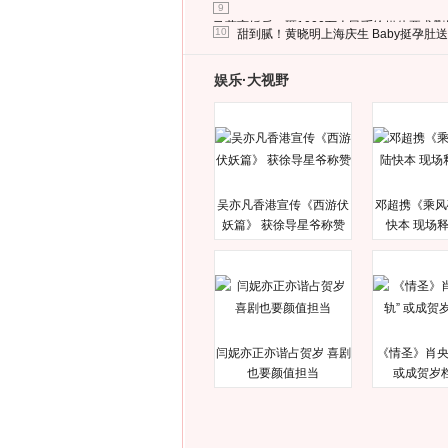
9
马蓉离婚后，砸1000万人民币给媒体要求
10
甜到腻！黄晓明上海庆生 Baby挺孕肚
娱乐·大视野
吴亦凡香港宣传《西游伏
邓超携《乘风
妖篇》 获徐导星爷称赞
快本 现场
闫妮亦正亦谐占贺岁 喜剧
《情圣》肖央
也要颜值担当
或成贺岁