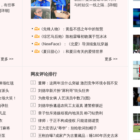
，有些事
与村姑仅一线之隔…
[详细]
[详细]
《先锋人物》：黄磊不惑之年中的智慧
《综艺马后炮》陈柏霖曝初吻属于范冰冰
《NewFace》：《北爱》导演续集玩穿越
《夏日甜心》：和夏日有关的爱情世界
更多 >>
更多 >>
网友评论排行
1
捧场红毯
董卿：这两年没什么突破 激烈竞争环境令我不安
2
有派头
刘德华新片扮“犀利哥”街头狂奔
3
全场大笑！
为救母女俩 人艺演员中数刀(图)
4
妈孕肚
刘德华扮邋遢农民工太逼真 遭警察驱赶
5
儿足
章子怡斥港媒歧视内地演员 称刁钻势利
6
衣
律师：于正不构成侵权 只能道德谴责
7
打麻将
王力宏否认“辱华”：别给歌词扣帽子
8
所泵
王刚自曝7成家产为古董藏品：睡180年历史古床