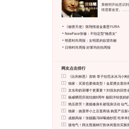
黄晓明开始意识到
情需要改变。……
《秘密天使》陈翔情迷金素恩YURA
NewFace张俪：不怕定型“物质女”
明星时尚周报：女明星的欲望衣橱
日韩时尚周报
好莱坞街拍周报
网友点击排行
1
《比利林恩》首映 章子怡范冰冰冯小刚
2
独家：买菜也要拗造型！金星携女逛街
3
京东和奶茶哪个更重要？刘强东的回答
4
杨威晒照庆祝结婚8周年 杨阳洋轻抚妈
5
艳压群芳！唐嫣修身长裙现身活动 仙气
6
独家：姚晨带小土豆逛商场 购置产后新
7
成都风味！张靓颖冯轲曝婚纱照 吃串串
8
接地气！阔太熊黛林打扮休闲逛街买厕