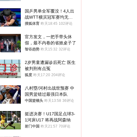
国乒男单全军覆没！4人出
战WTT横滨冠军赛均无缘
八强
搜狐体育
昨天18:45
102评论
官方发文，一把手带头休
假，最不内卷的省掀桌子了
智谷趋势
昨天15:32
32评论
2岁男童遭漏诊后死亡 医生
被判刑有点冤
狐度
昨天17:20
204评论
八村塁/河村出战世预赛 中
国男篮错过最强日本队
中国篮镜头
昨天13:58
36评论
挺进决赛！U17国足点球3-
1河床U17 将再战阿森纳
射门中国
昨天21:57
70评论