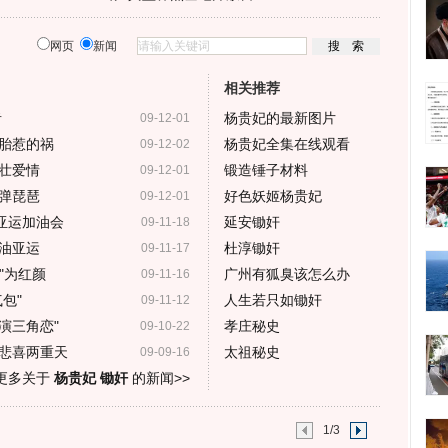
网页
新闻
相关推荐
者
杨贵妃的最新图片
09-12-01
胎惹的祸
杨贵妃全集在线观看
09-12-02
壮爱情
锻造锤子材料
09-12-01
弹琵琶
好色妖姬杨贵妃
09-12-01
亚运加油会
延安锄奸
09-11-18
加油亚运
杜淳锄奸
09-11-17
"为红颜
广州有狐臭该怎么办
09-11-16
包"
人生若只如锄奸
09-11-12
演三角恋"
孝庄秘史
09-10-22
悲喜两重天
太祖秘史
09-09-16
更多关于
杨贵妃 锄奸
的新闻>>
1/3