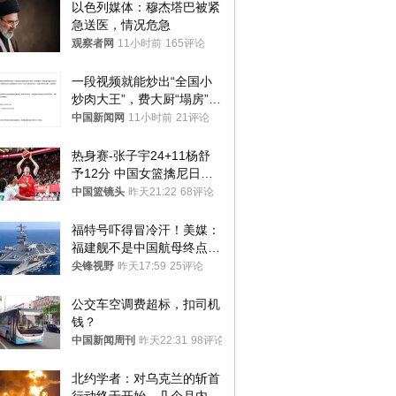
以色列媒体：穆杰塔巴被紧
急送医，情况危急
观察者网
11小时前
165评论
一段视频就能炒出“全国小
炒肉大王”，费大厨“塌房”了
吗？
中国新闻网
11小时前
21评论
热身赛-张子宇24+11杨舒
予12分 中国女篮擒尼日利
亚
中国篮镜头
昨天21:22
68评论
福特号吓得冒冷汗！美媒：
福建舰不是中国航母终点，
而是新起点！
尖锋视野
昨天17:59
25评论
公交车空调费超标，扣司机
钱？
中国新闻周刊
昨天22:31
98评论
北约学者：对乌克兰的斩首