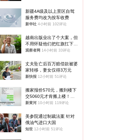
新疆4A级及以上景区自驾
服务费均改为按车收费
新华社
4小时前
102评论
越南出版业出了个大案，但
不用怀疑他们把红旗扛下去
的决心
观察者网
14小时前
33评论
丈夫坠亡后百万赔偿款被婆
家转移，妻女仅得3万元
新快报
12小时前
51评论
搬家报价570元，搬到楼下
交5060元才肯搬上楼！女
子傻眼了……
新黄河
10小时前
119评论
美参院通过制裁法案 针对
俄油气进口大国
知世
12小时前
51评论