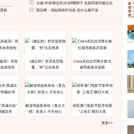
9
台媒:40岁林志玲冷冻9颗卵子 全副武装怕被认出
删掉这照片
10
送蛋糕
陈冠希：假如我有时光机 也什么都不改
破浪》登陆
《健忘村》舒淇造型颠
Clara克拉拉空降古都 红
释放表情包
覆，“村”出自然美
裙亮相喜庆迎新
“真诚出轨”
解读邓超新身份《复合大
胡军澳门电影节影帝加冕
档爆款帝
师》投资人 不失初心
“上海王”横扫大奖
更多>>