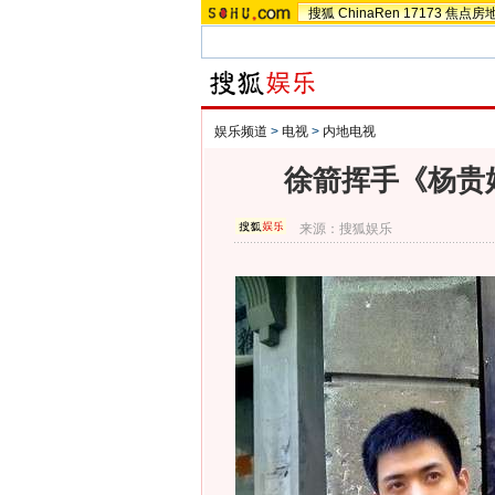
搜狐
ChinaRen
17173
焦点房
娱乐频道
>
电视
>
内地电视
徐箭挥手《杨贵
来源：
搜狐娱乐