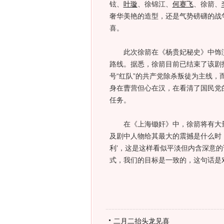
铉、
叶璇
、徐锦江、
何赛飞
、徐箭、
奢华美艳的造型，还是气势磅礴的战
喜。
此次徐箭在《杨贵妃秘史》中饰演
路线。据悉，徐箭目前已结束了该剧
号“红队”的共产党除杀叛徒为主线，
身在曹营但心在汉，在看清了国民党
任务。
在《上海锄奸》中，徐箭将有大量
及剧中人物给其最大的震撼是什么时
利’，这是这样看似平淡但内含深意
式，我们的目标是一致的，这句话是
二月二抬头龙见喜