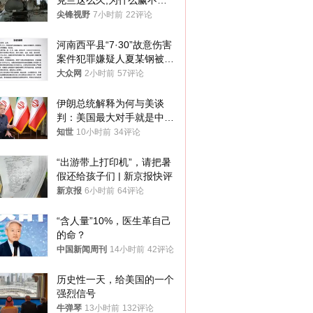
克兰这么久,为什么赢不了?
答案令人沉默
尖锋视野
7小时前
22评论
河南西平县“7·30”故意伤害
案件犯罪嫌疑人夏某钢被抓
获
大众网
2小时前
57评论
伊朗总统解释为何与美谈
判：美国最大对手就是中
国，但他们也在对话
知世
10小时前
34评论
“出游带上打印机”，请把暑
假还给孩子们 | 新京报快评
新京报
6小时前
64评论
“含人量”10%，医生革自己
的命？
中国新闻周刊
14小时前
42评论
历史性一天，给美国的一个
强烈信号
牛弹琴
13小时前
132评论