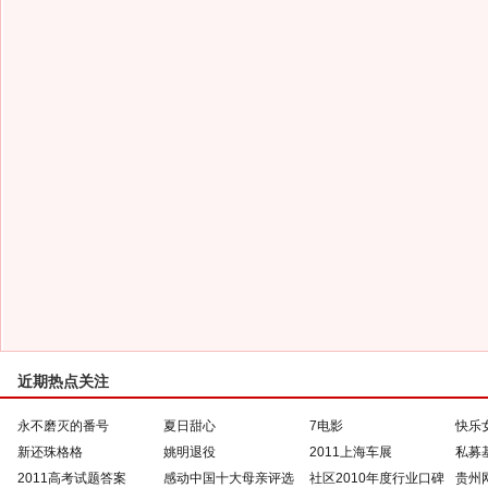
近期热点关注
永不磨灭的番号
夏日甜心
7电影
快乐
新还珠格格
姚明退役
2011上海车展
私募
2011高考试题答案
感动中国十大母亲评选
社区2010年度行业口碑
贵州