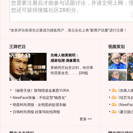
*发表评论前请先注册成为搜狐用户，请点击右上角
“新用户注册”
进行注册！
王牌栏目
视频策划
先锋人物黄晓明：
感谢低潮 偶像重生
黄晓明开始意识到，有些事
情需要改变。……
[详细]
《秘密天使》陈翔情迷金素恩YURA
《先锋人
NewFace张俪：不怕定型“物质女”
《综艺马
明星时尚周报：女明星的欲望衣橱
《NewF
日韩时尚周报
好莱坞街拍周报
《夏日甜
更多 >>