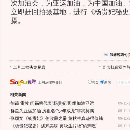
次加油会，为亚运加油，为中国加油。
立即赶回拍摄基地，进行《杨贵妃秘史
摄。
我来说两句
(
二月二抬头龙见喜
直击归真堂养
上网从搜狗开始
网页
新闻
相关新闻
·
徐箭 雷牧 闫福荣代表"杨贵妃"剧组加油亚运
09-11-
·
群星为亚运加油 房祖名:"少年成龙"非我莫属
09-11-
·
张颂文《杨贵妃》创收藏之最 黄秋生真迹很值钱
09-11-
·
《杨贵妃秘史》烧鸡美味 黄秋生片场"偷鸡吃"
09-11-