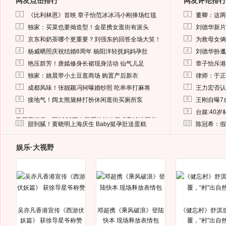
网友点击排行
网友评论排行
1
1
《比利林恩》首映 章子怡范冰冰冯小刚捧场红毯
董卿：这两
2
2
独家：买菜也要拗造型！金星携女逛街有派头
刘德华新片
3
3
京东和奶茶哪个更重要？刘强东的回答全场大笑！
为救母女俩
4
4
杨威晒照庆祝结婚8周年 杨阳洋轻抚妈妈孕肚
刘德华扮邋
5
5
艳压群芳！唐嫣修身长裙现身活动 仙气儿足
章子怡斥港
6
6
独家：姚晨带小土豆逛商场 购置产后新衣
律师：于正
7
7
成都风味！张靓颖冯轲曝婚纱照 吃串串打麻将
王力宏否认
8
8
接地气！阔太熊黛林打扮休闲逛街买厕所泵
王刚自曝7
9
9
台媒:40
马蓉离婚后，砸1000万人民币给媒体要求删掉这照片
10
10
甜到腻！黄晓明上海庆生 Baby挺孕肚送蛋糕
陈冠希：假
娱乐·大视野
吴亦凡香港宣传《西游伏
邓超携《乘风破浪》登陆
《健忘村》舒淇
妖篇》 获徐导星爷称赞
快本 现场释放表情包
覆，“村”出自