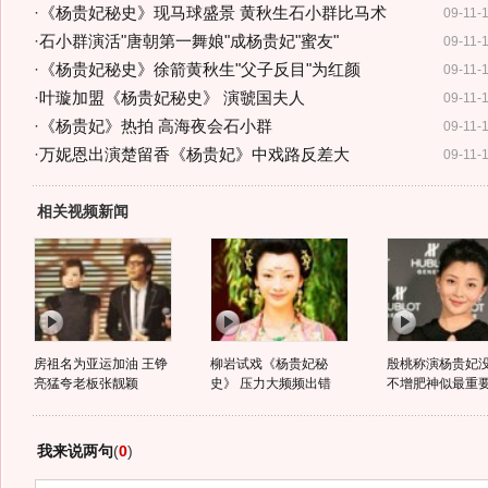
·
《杨贵妃秘史》现马球盛景 黄秋生石小群比马术
09-11-
·
石小群演活"唐朝第一舞娘"成杨贵妃"蜜友"
09-11-
·
《杨贵妃秘史》徐箭黄秋生"父子反目"为红颜
09-11-
·
叶璇加盟《杨贵妃秘史》 演虢国夫人
09-11-
·
《杨贵妃》热拍 高海夜会石小群
09-11-
·
万妮恩出演楚留香《杨贵妃》中戏路反差大
09-11-
相关视频新闻
房祖名为亚运加油 王铮
柳岩试戏《杨贵妃秘
殷桃称演杨贵妃
亮猛夸老板张靓颖
史》 压力大频频出错
不增肥神似最重
我来说两句
(
0
)