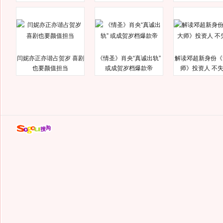
闫妮亦正亦谐占贺岁 喜剧
《情圣》肖央“真诚出轨”
解读邓超新身份《
也要颜值担当
或成贺岁档爆款帝
师》投资人 不