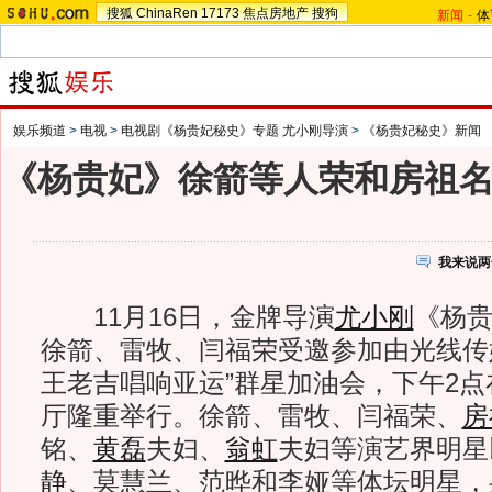
搜狐
ChinaRen
17173
焦点房地产
搜狗
新闻
-
体
娱乐频道
>
电视
>
电视剧《杨贵妃秘史》专题 尤小刚导演
>
《杨贵妃秘史》新闻
《杨贵妃》徐箭等人荣和房祖
我来说两
11月16日，金牌导演
尤小刚
《杨
徐箭、雷牧、闫福荣受邀参加由光线传
王老吉唱响亚运”群星加油会，下午2
厅隆重举行。徐箭、雷牧、闫福荣、
房
铭、
黄磊
夫妇、
翁虹
夫妇等演艺界明星
静
、莫慧兰、范晔和李娅等体坛明星，