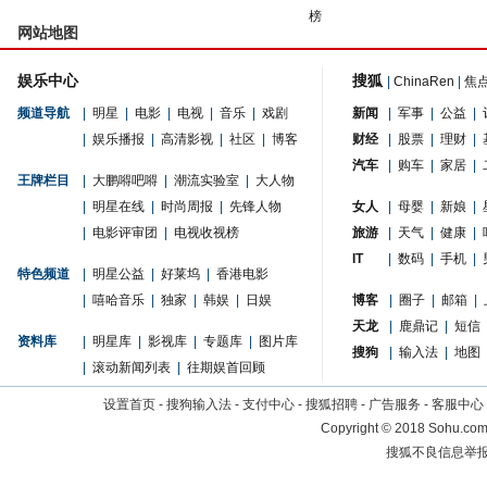
榜
网站地图
娱乐中心
搜狐
|
ChinaRen
|
焦
频道导航
|
明星
|
电影
|
电视
|
音乐
|
戏剧
新闻
|
军事
|
公益
|
|
娱乐播报
|
高清影视
|
社区
|
博客
财经
|
股票
|
理财
|
汽车
|
购车
|
家居
|
王牌栏目
|
大鹏嘚吧嘚
|
潮流实验室
|
大人物
|
明星在线
|
时尚周报
|
先锋人物
女人
|
母婴
|
新娘
|
|
电影评审团
|
电视收视榜
旅游
|
天气
|
健康
|
IT
|
数码
|
手机
|
特色频道
|
明星公益
|
好莱坞
|
香港电影
|
嘻哈音乐
|
独家
|
韩娱
|
日娱
博客
|
圈子
|
邮箱
|
天龙
|
鹿鼎记
|
短信
资料库
|
明星库
|
影视库
|
专题库
|
图片库
搜狗
|
输入法
|
地图
|
滚动新闻列表
|
往期娱首回顾
设置首页
-
搜狗输入法
-
支付中心
-
搜狐招聘
-
广告服务
-
客服中心
Copyright
©
2018 Sohu.com 
搜狐不良信息举