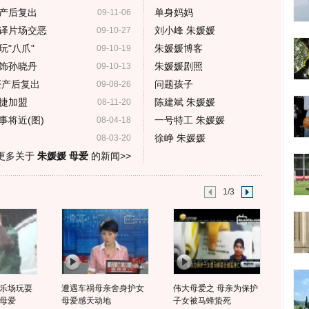
产后复出
单身妈妈
09-11-06
译片场交恶
刘小峰 朱媛媛
09-10-27
"八爪"
朱媛媛博客
09-10-19
饰孙晓丹
朱媛媛剧照
09-10-13
媛产后复出
问题孩子
09-08-26
捷加盟
陈建斌 朱媛媛
08-11-20
将近(图)
一号特工 朱媛媛
08-04-18
徐峥 朱媛媛
08-03-20
更多关于
朱媛媛 母爱
的新闻>>
1/3
乐场玩耍
遭遇车祸母亲舍身护女
伟大母爱之 母亲为保护
母爱
母爱感天动地
子女被马蜂蛰死