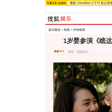
搜狐
ChinaRen
17173
焦点房
娱乐频道
>
电视
>
内地电视
1岁婴参演《瞧
来源：
搜狐娱乐