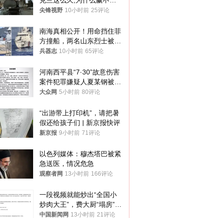
克兰这么久,为什么赢不了?
答案令人沉默
尖锋视野
10小时前
25评论
南海真相公开！用命挡住菲
方撞船，两名山东烈士被授
武警最高荣誉
兵器志
10小时前
65评论
河南西平县“7·30”故意伤害
案件犯罪嫌疑人夏某钢被抓
获
大众网
5小时前
80评论
“出游带上打印机”，请把暑
假还给孩子们 | 新京报快评
新京报
9小时前
71评论
以色列媒体：穆杰塔巴被紧
急送医，情况危急
观察者网
13小时前
166评论
一段视频就能炒出“全国小
炒肉大王”，费大厨“塌房”了
吗？
中国新闻网
13小时前
21评论