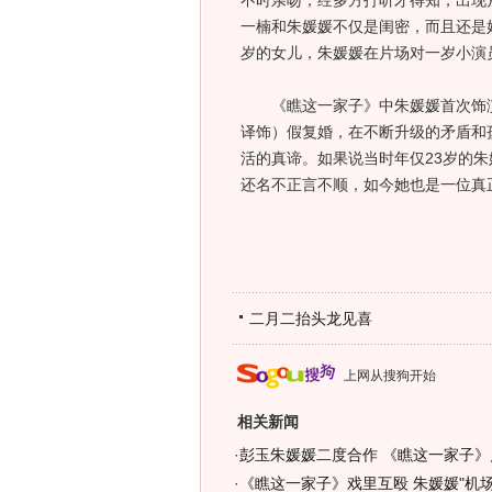
不时亲吻，经多方打听才得知，出现
一楠和朱媛媛不仅是闺密，而且还是
岁的女儿，朱媛媛在片场对一岁小演
《瞧这一家子》中朱媛媛首次饰演
译饰）假复婚，在不断升级的矛盾和
活的真谛。如果说当时年仅23岁的
还名不正言不顺，如今她也是一位真
二月二抬头龙见喜
上网从搜狗开始
相关新闻
·
彭玉朱媛媛二度合作 《瞧这一家子》
·
《瞧这一家子》戏里互殴 朱媛媛"机场