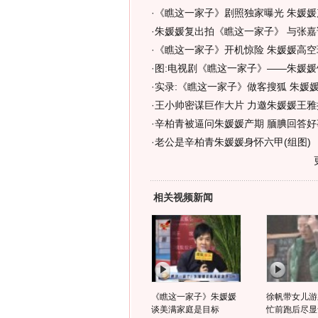
·
《瞧这一家子》剧照独家曝光 朱媛媛
·
朱媛媛复出拍《瞧这一家子》 与张嘉
·
《瞧这一家子》开机惊险 朱媛媛高空玩
·
图:电视剧《瞧这一家子》——朱媛媛
·
实录:《瞧这一家子》做客搜狐 朱媛
·
王小帅密谋巨作大片 力邀朱媛媛王雅
·
辛柏青被逼问朱媛媛产期 腼腆回答好事
·
老公是辛柏青朱媛媛身怀六甲(组图)
相关视频新闻
《瞧这一家子》朱媛媛
徐帆带女儿游
谈美满家庭是目标
忙前跑后尽显