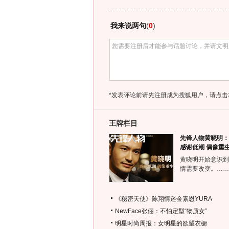
我来说两句
(
0
)
*发表评论前请先注册成为搜狐用户，请点击
王牌栏目
先锋人物黄晓明：
感谢低潮 偶像重
黄晓明开始意识到
情需要改变。……
《秘密天使》陈翔情迷金素恩YURA
NewFace张俪：不怕定型“物质女”
明星时尚周报：女明星的欲望衣橱