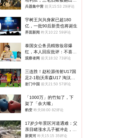
塔利班，三笔旧账被翻出，
最大风险出现
兵器集中营
前天15:53
29评论
宇树王兴兴身家已超180
亿，一批90后新贵也将诞生
界面新闻
昨天10:22
59评论
泰国女公务员精致妆容爆
红，本人回应批评：不喜欢
就别看
观察者网
前天18:32
73评论
三连胜！赵松源传射U17国
足2-1勒沃库森U17 淘汰赛
将战河床
射门中国
前天21:50
57评论
「1000万」的竹知了，下
架了「余大嘴」
豹变
昨天08:00
82评论
17岁少年景区河道遇难：父
亲目睹涨水儿子被冲走，当
地排除上游泄洪，家属盼厘
新黄河
昨天15:15
35评论