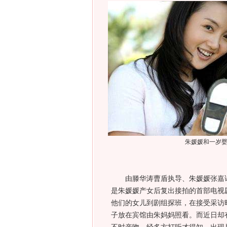
朱媛媛和一岁
由滕华涛曹盾执导、朱媛媛张嘉译
是朱媛媛产女后复出接拍的首部电视
他们的女儿到剧组探班，在接受采访
子放在宾馆由朱妈妈照看。而近日却