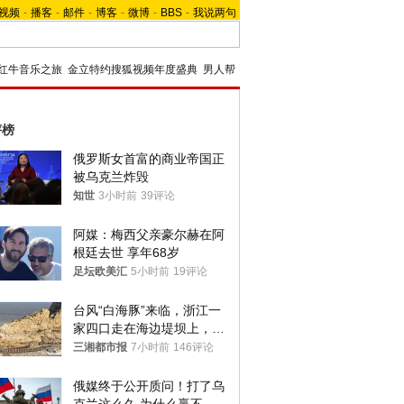
视频
-
播客
-
邮件
-
博客
-
微博
-
BBS
-
我说两句
红牛音乐之旅
金立特约搜狐视频年度盛典
男人帮
评榜
俄罗斯女首富的商业帝国正
被乌克兰炸毁
知世
3小时前
39评论
阿媒：梅西父亲豪尔赫在阿
根廷去世 享年68岁
足坛欧美汇
5小时前
19评论
台风“白海豚”来临，浙江一
家四口走在海边堤坝上，其
中9岁男孩被巨浪卷入海
三湘都市报
7小时前
146评论
中，搜救仍在进行
俄媒终于公开质问！打了乌