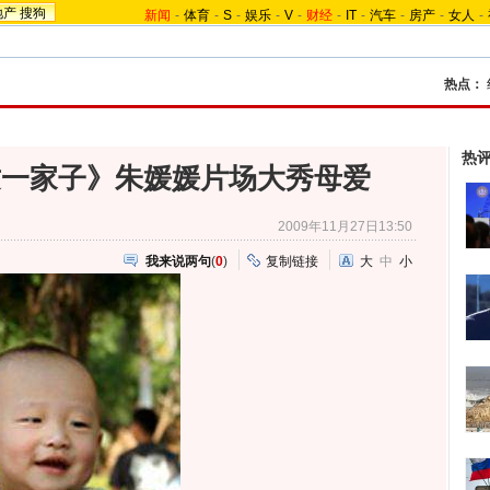
地产
搜狗
新闻
-
体育
-
S
-
娱乐
-
V
-
财经
-
IT
-
汽车
-
房产
-
女人
-
热点：
热
这一家子》朱媛媛片场大秀母爱
2009年11月27日13:50
我来说两句
(
0
)
复制链接
大
中
小