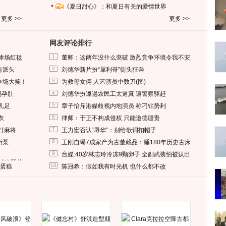
《夏日甜心》：和夏日有关的爱情世界
更多 >>
更多 >>
网友评论排行
1
捧场红毯
董卿：这两年没什么突破 激烈竞争环境令我不安
2
有派头
刘德华新片扮“犀利哥”街头狂奔
3
全场大笑！
为救母女俩 人艺演员中数刀(图)
4
妈孕肚
刘德华扮邋遢农民工太逼真 遭警察驱赶
5
儿足
章子怡斥港媒歧视内地演员 称刁钻势利
6
衣
律师：于正不构成侵权 只能道德谴责
7
打麻将
王力宏否认“辱华”：别给歌词扣帽子
8
所泵
王刚自曝7成家产为古董藏品：睡180年历史古床
9
台媒:40岁林志玲冷冻9颗卵子 全副武装怕被认出
删掉这照片
10
送蛋糕
陈冠希：假如我有时光机 也什么都不改