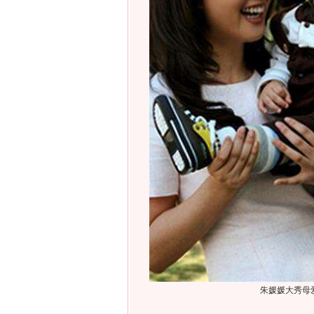
朱媛媛大秀母