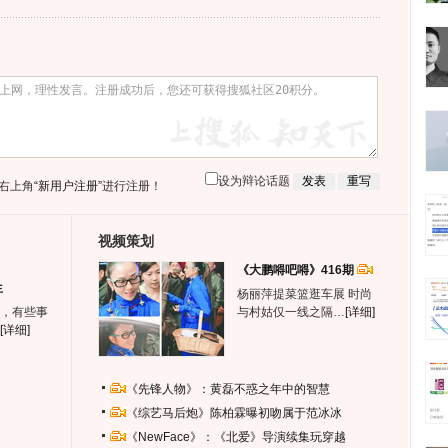
设为辩论话题
右上角
“新用户注册”
进行注册！
视频策划
《大鹏嘚吧嘚》416期
生
杨丽萍提菜篮逛车展 时尚
，有些事
与村姑仅一线之隔…
[详细]
[详细]
《先锋人物》：黄磊不惑之年中的智慧
《综艺马后炮》陈柏霖曝初吻属于范冰冰
《NewFace》：《北爱》导演续集玩穿越