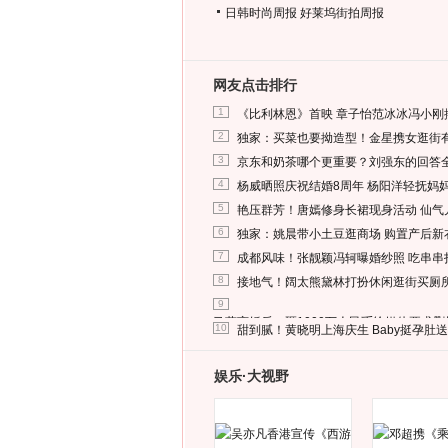
日韩时尚周报
好莱坞街拍周报
网友点击排行
1
《比利林恩》首映 章子怡范冰冰冯小刚
2
独家：买菜也要拗造型！金星携女逛街
3
京东和奶茶哪个更重要？刘强东的回答
4
杨威晒照庆祝结婚8周年 杨阳洋轻抚妈
5
艳压群芳！唐嫣修身长裙现身活动 仙气
6
独家：姚晨带小土豆逛商场 购置产后新
7
成都风味！张靓颖冯轲曝婚纱照 吃串串
8
接地气！阔太熊黛林打扮休闲逛街买厕
9
马蓉离婚后，砸1000万人民币给媒体要求
10
甜到腻！黄晓明上海庆生 Baby挺孕肚
娱乐·大视野