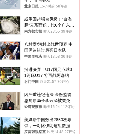
华，“非常执着”
北京日报
15小时前
58评论
或重回超强台风级！“白海
豚”云系面积，比6个广东还
大！深圳官方：注意这件事
南方都市报
昨天23:55
39评论
八村塁/河村出战世预赛 中
国男篮错过最强日本队
中国篮镜头
昨天13:58
36评论
挺进决赛！U17国足点球3-
1河床U17 将再战阿森纳
射门中国
昨天21:57
70评论
因严重违纪违法 金融监管
总局原局长李云泽被罢免全
国人大代表
经济观察报
昨天16:24
112评论
美媒帮中国数出2850枚导
弹，一对比伊朗这组数据，
发现出大事了
罗富强观察室
昨天14:48
27评论