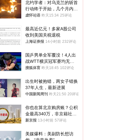
北约学者：对乌克兰的斩首
行动终于开始，几个月内乌
将投降
虚怀论语
昨天15:34
25评论
最高近亿元！多家A股公司
收到美国关税退税
上海证券报
14小时前
232评论
国乒男单全军覆没！4人出
战WTT横滨冠军赛均无缘
八强
搜狐体育
昨天18:45
102评论
出生时被抱错，两女子错换
37年人生，最新进展
中国新闻周刊
昨天21:50
20评论
你也在算北京购房账？公积
金最高340万，非京籍社保
1年
新京报
13小时前
57评论
美媒爆料：美副防长想访