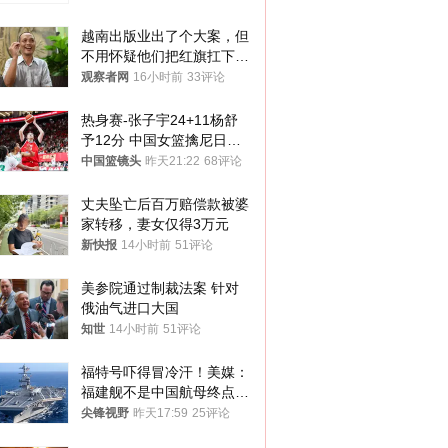
越南出版业出了个大案，但
不用怀疑他们把红旗扛下去
的决心
观察者网
16小时前
33评论
热身赛-张子宇24+11杨舒
予12分 中国女篮擒尼日利
亚
中国篮镜头
昨天21:22
68评论
丈夫坠亡后百万赔偿款被婆
家转移，妻女仅得3万元
新快报
14小时前
51评论
美参院通过制裁法案 针对
俄油气进口大国
知世
14小时前
51评论
福特号吓得冒冷汗！美媒：
福建舰不是中国航母终点，
而是新起点！
尖锋视野
昨天17:59
25评论