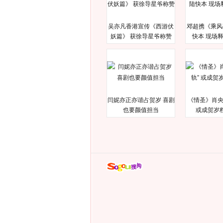
吴亦凡香港宣传《西游伏
邓超携《乘风
妖篇》 获徐导星爷称赞
快本 现场
闫妮亦正亦谐占贺岁 喜剧
《情圣》肖央
也要颜值担当
或成贺岁