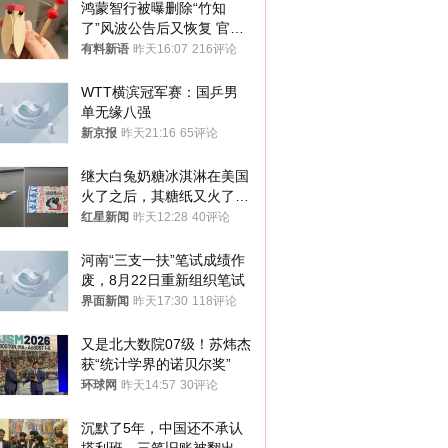
鸿蒙智行被曝删除“竹知
了”风波公告后又恢复 官媒
曾力挺：劝华为要大度的，
有料新语
昨天16:07
216评论
你们适不适合？
WTT横滨冠军赛：国乒男
单无缘八强
新京报
昨天21:16
65评论
继大白兔奶糖冰淇淋在美国
火了之后，其糖纸又火了！
海外博主盛赞：平面设计经
红星新闻
昨天12:28
40评论
典之作
河南“三支一扶”笔试成绩作
废，8月22日重新组织笔试
界面新闻
昨天17:30
118评论
又是北大数院07级！苏炜杰
获“统计学界的诺贝尔奖”
环球网
昨天14:57
30评论
沉默了5年，中国还不承认