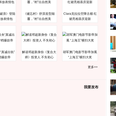
破浪》登陆
《健忘村》舒淇造型颠
Clara克拉拉空降古都 红
释放表情包
覆，“村”出自然美
裙亮相喜庆迎新
“真诚出轨”
解读邓超新身份《复合大
胡军澳门电影节影帝加冕
档爆款帝
师》投资人 不失初心
“上海王”横扫大奖
更多>>
我要发布