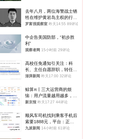
去年八月，两位海警战士牺
牲在维护黄岩岛主权的行动
中
罗富强观察室
昨天14:55
89评论
中企告美国防部，“初步胜
利”
观察者网
15小时前
29评论
高校任免通知引关注：科
长、主任自愿辞职，转任思
政辅导员
澎湃新闻
昨天17:00
32评论
鲸算π丨三大运营商的烦
恼：用户流量越用越多，收
入却越来越少
新京报
昨天17:27
44评论
顺风车司机找到乘客手机后
索要1888元，平台：正和
司机沟通协商
九派新闻
14小时前
61评论