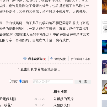
片场的一岁小孩子是“演员”，在剧中饰演王一楠的孩子，而王
姑嫂。也许是刚刚做了母亲的缘故，也许是想起了自己刚过一
员格外爱怜，又是抱又是亲，还不时逗小孩发笑、大秀母爱。
一位白领妈妈，为了儿子的学习迫不得已同意和前夫（张嘉
孩子的抚养纠纷中，一家人感悟了婚姻、家庭，感悟了幸福生
朱媛媛饰演《贫嘴张大民的幸福生活》中的好媳妇好母亲李云芳
正的母亲，再演妈妈，自然底气十足、胸有成竹。
我来说两句
(
0
)
复制链接
责任编辑：布鲁
直击归真堂养熊基地开放日
网页
新闻
相关推荐
片场闹别扭
朱媛媛的图片
09-11-20
一枝花"
朱媛媛夫妇
09-11-26