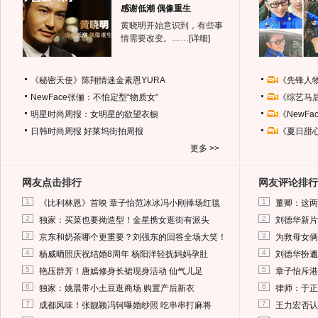
感谢低潮 偶像重生
黄晓明开始意识到，有些事
情需要改变。……
[详细]
《秘密天使》陈翔情迷金素恩YURA
《先锋人
NewFace张俪：不怕定型“物质女”
《综艺马
明星时尚周报：女明星的欲望衣橱
《NewF
日韩时尚周报
好莱坞街拍周报
《夏日甜
更多 >>
网友点击排行
网友评论排行
1
1
《比利林恩》首映 章子怡范冰冰冯小刚捧场红毯
董卿：这两
2
2
独家：买菜也要拗造型！金星携女逛街有派头
刘德华新片
3
3
京东和奶茶哪个更重要？刘强东的回答全场大笑！
为救母女俩
4
4
杨威晒照庆祝结婚8周年 杨阳洋轻抚妈妈孕肚
刘德华扮邋
5
5
艳压群芳！唐嫣修身长裙现身活动 仙气儿足
章子怡斥港
6
6
独家：姚晨带小土豆逛商场 购置产后新衣
律师：于正
7
7
成都风味！张靓颖冯轲曝婚纱照 吃串串打麻将
王力宏否认