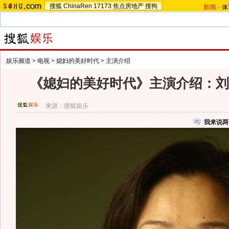
搜狐
ChinaRen
17173
焦点房地产
搜狗
新闻
-
体
娱乐频道
>
电视
>
媳妇的美好时代
>
主演介绍
《媳妇的美好时代》主演介绍：刘莉
来源：
搜狐娱乐
我来说两