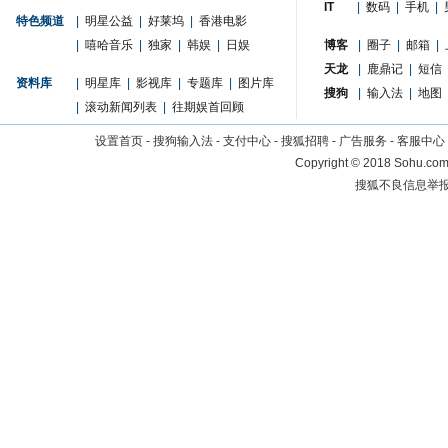
IT
|
数码
|
手机
|
特色频道
|
明星公益
|
好莱坞
|
香港电影
|
嘻哈音乐
|
独家
|
韩娱
|
日娱
博客
|
圈子
|
邮箱
|
天龙
|
鹿鼎记
|
短信
资料库
|
明星库
|
影视库
|
专题库
|
图片库
搜狗
|
输入法
|
地图
|
滚动新闻列表
|
往期娱首回顾
设置首页
-
搜狗输入法
-
支付中心
-
搜狐招聘
-
广告服务
-
客服中心
Copyright
©
2018 Sohu.com 
搜狐不良信息举