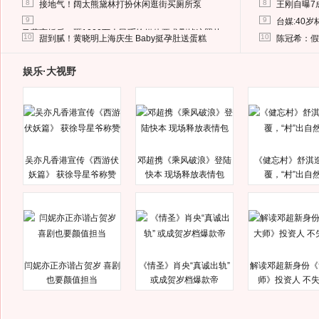
8
8
接地气！阔太熊黛林打扮休闲逛街买厕所泵
王刚自曝7
9
9
台媒:40
马蓉离婚后，砸1000万人民币给媒体要求删掉这照片
10
10
甜到腻！黄晓明上海庆生 Baby挺孕肚送蛋糕
陈冠希：假
娱乐·大视野
吴亦凡香港宣传《西游伏
邓超携《乘风破浪》登陆
《健忘村》舒淇
妖篇》 获徐导星爷称赞
快本 现场释放表情包
覆，“村”出自
闫妮亦正亦谐占贺岁 喜剧
《情圣》肖央“真诚出轨”
解读邓超新身份《
也要颜值担当
或成贺岁档爆款帝
师》投资人 不