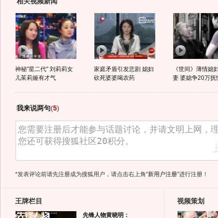
相关视频新闻
神秘"星二代" 刘莉莉女
家庭矛盾引发悲剧 媳妇
《世间》薄情媳
儿茱莉娅有才气
砍死婆婆喝农药
妻 婆媳争20万抚
我来说两句
(
5
)
*发表评论前请先注册成为搜狐用户，请点击右上角
“新用户注册”
进行注册！
王牌栏目
视频策划
先锋人物黄晓明：