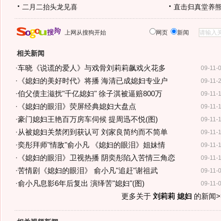
二月二抬头龙见喜
直击归真堂养
上网从搜狗开始
网页
新闻
相关新闻
·
车晓《说谎的爱人》与戏骨刘莉莉飙戏火花多
09-11-
·
《媳妇的美好时代》将播 海清已成媳妇专业户
09-11-
·
伯父债主滋扰"千亿媳妇" 徐子淇被逼赔800万
09-11-
·
《媳妇的眼泪》荧屏经典媳妇大盘点
09-11-
·
豪门媳妇王艳百万房车伺候 提周迅不悦(图)
09-11-
·
从被媳妇关禁闭到获认可 刘家良简约而不简单
09-11-
·
奕彤拜师"情敌"俞小凡 《媳妇的眼泪》姐妹情
09-11-
·
《媳妇的眼泪》卫视热播 阴奕彤陷入苦情三角恋
09-11-
·
苦情剧《媳妇的眼泪》 俞小凡"追赶"谢祖武
09-11-
·
俞小凡息影6年后复出 演绎苦"媳妇"(图)
09-11-
更多关于
刘莉莉 媳妇
的新闻>