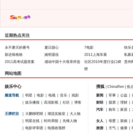
近期热点关注
永不磨灭的番号
夏日甜心
7电影
快乐
新还珠格格
姚明退役
2011上海车展
私募
2011高考试题答案
感动中国十大母亲评选
社区2010年度行业口碑
贵州
榜
网站地图
娱乐中心
搜狐
|
ChinaRen
|
焦
频道导航
|
明星
|
电影
|
电视
|
音乐
|
戏剧
新闻
|
军事
|
公益
|
|
娱乐播报
|
高清影视
|
社区
|
博客
财经
|
股票
|
理财
|
汽车
|
购车
|
家居
|
王牌栏目
|
大鹏嘚吧嘚
|
潮流实验室
|
大人物
|
明星在线
|
时尚周报
|
先锋人物
女人
|
母婴
|
新娘
|
|
电影评审团
|
电视收视榜
旅游
|
天气
|
健康
|