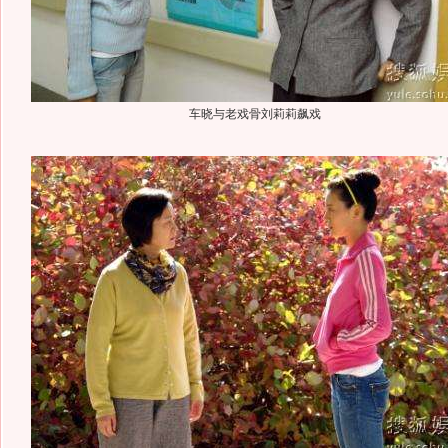
车晓与老戏骨刘莉莉飙戏