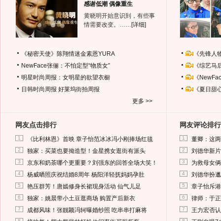
感谢低潮 偶像重生
黄晓明开始意识到，有些事
情需要改变。……
[详细]
《秘密天使》陈翔情迷金素恩YURA
《先锋人
NewFace张俪：不怕定型“物质女”
《综艺马
明星时尚周报：女明星的欲望衣橱
《NewF
日韩时尚周报
好莱坞街拍周报
《夏日甜
更多 >>
网友点击排行
网友评论排行
1
1
《比利林恩》首映 章子怡范冰冰冯小刚捧场红毯
董卿：这两
2
2
独家：买菜也要拗造型！金星携女逛街有派头
刘德华新片
3
3
京东和奶茶哪个更重要？刘强东的回答全场大笑！
为救母女俩
4
4
杨威晒照庆祝结婚8周年 杨阳洋轻抚妈妈孕肚
刘德华扮邋
5
5
艳压群芳！唐嫣修身长裙现身活动 仙气儿足
章子怡斥港
6
6
独家：姚晨带小土豆逛商场 购置产后新衣
律师：于正
7
7
成都风味！张靓颖冯轲曝婚纱照 吃串串打麻将
王力宏否认
8
8