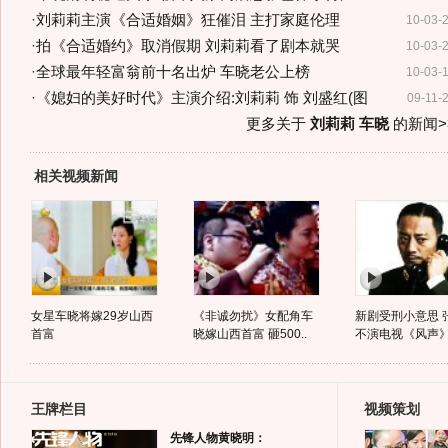
·
刘莉莉主演《合适婚姻》狂催泪 主打家庭伦理
10-03-
·
拍《合适婚约》取消假期 刘莉莉看了剧本就哭
10-03-
·
全球最年轻富翁前十名出炉 车晓老公上榜
10-03-
·
《媳妇的美好时代》主演介绍:刘莉莉 饰 刘盛红(图
09-11-
更多关于
刘莉莉 车晓
的新闻>
相关视频新闻
女星车晓将嫁29岁山西
《非诚勿扰》女配角车
新剧受刑小意思 
首富
晓嫁山西首富 砸500..
不演电视《风声
王牌栏目
视频策划
先锋人物黄晓明：