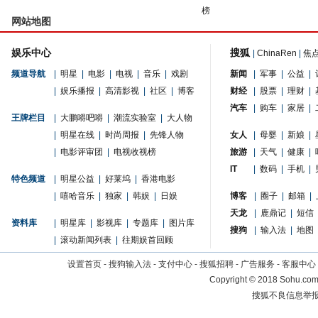
榜
网站地图
娱乐中心
搜狐
|
ChinaRen
|
焦
频道导航
|
明星
|
电影
|
电视
|
音乐
|
戏剧
新闻
|
军事
|
公益
|
|
娱乐播报
|
高清影视
|
社区
|
博客
财经
|
股票
|
理财
|
汽车
|
购车
|
家居
|
王牌栏目
|
大鹏嘚吧嘚
|
潮流实验室
|
大人物
|
明星在线
|
时尚周报
|
先锋人物
女人
|
母婴
|
新娘
|
|
电影评审团
|
电视收视榜
旅游
|
天气
|
健康
|
IT
|
数码
|
手机
|
特色频道
|
明星公益
|
好莱坞
|
香港电影
|
嘻哈音乐
|
独家
|
韩娱
|
日娱
博客
|
圈子
|
邮箱
|
天龙
|
鹿鼎记
|
短信
资料库
|
明星库
|
影视库
|
专题库
|
图片库
搜狗
|
输入法
|
地图
|
滚动新闻列表
|
往期娱首回顾
设置首页
-
搜狗输入法
-
支付中心
-
搜狐招聘
-
广告服务
-
客服中心
Copyright
©
2018 Sohu.com 
搜狐不良信息举