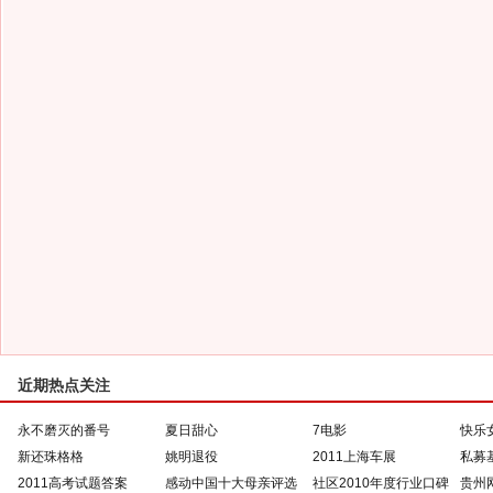
近期热点关注
永不磨灭的番号
夏日甜心
7电影
快乐
新还珠格格
姚明退役
2011上海车展
私募
2011高考试题答案
感动中国十大母亲评选
社区2010年度行业口碑
贵州