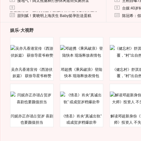
接地气！阔太熊黛林打扮休闲逛街买厕所泵
王刚自曝7
9
9
台媒:40
马蓉离婚后，砸1000万人民币给媒体要求删掉这照片
10
10
甜到腻！黄晓明上海庆生 Baby挺孕肚送蛋糕
陈冠希：假
娱乐·大视野
吴亦凡香港宣传《西游伏
邓超携《乘风破浪》登陆
《健忘村》舒淇
妖篇》 获徐导星爷称赞
快本 现场释放表情包
覆，“村”出自
闫妮亦正亦谐占贺岁 喜剧
《情圣》肖央“真诚出轨”
解读邓超新身份《
也要颜值担当
或成贺岁档爆款帝
师》投资人 不