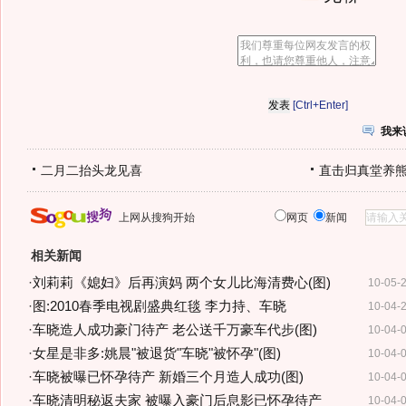
[Ctrl+Enter]
我来
二月二抬头龙见喜
直击归真堂养
上网从搜狗开始
网页
新闻
相关新闻
·
刘莉莉《媳妇》后再演妈 两个女儿比海清费心(图)
10-05-
·
图:2010春季电视剧盛典红毯 李力持、车晓
10-04-
·
车晓造人成功豪门待产 老公送千万豪车代步(图)
10-04-
·
女星是非多:姚晨"被退货"车晓"被怀孕"(图)
10-04-
·
车晓被曝已怀孕待产 新婚三个月造人成功(图)
10-04-
·
车晓清明秘返夫家 被曝入豪门后息影已怀孕待产
10-04-