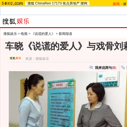
搜狐
ChinaRen
17173
焦点房地产
搜狗
新闻
-
体
搜狐娱乐
>
电视
>
《说谎的爱人》
>
新闻报道
车晓《说谎的爱人》与戏骨刘
来源：
搜狐娱乐
我来说两句
(
0
)