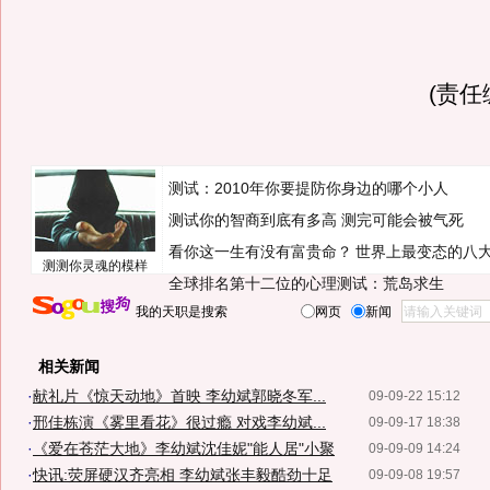
(责任
测试：2010年你要提防你身边的哪个小人
测试你的智商到底有多高 测完可能会被气死
看你这一生有没有富贵命？
世界上最变态的八
测测你灵魂的模样
全球排名第十二位的心理测试：荒岛求生
我的天职是搜索
网页
新闻
相关新闻
·
献礼片《惊天动地》首映 李幼斌郭晓冬军...
09-09-22 15:12
·
邢佳栋演《雾里看花》很过瘾 对戏李幼斌...
09-09-17 18:38
·
《爱在苍茫大地》李幼斌沈佳妮"能人居"小聚
09-09-09 14:24
·
快讯:荧屏硬汉齐亮相 李幼斌张丰毅酷劲十足
09-09-08 19:57