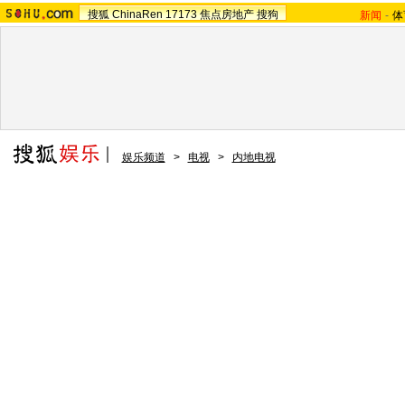
搜狐
ChinaRen
17173
焦点房地产
搜狗
新闻
-
体
娱乐频道
>
电视
>
内地电视