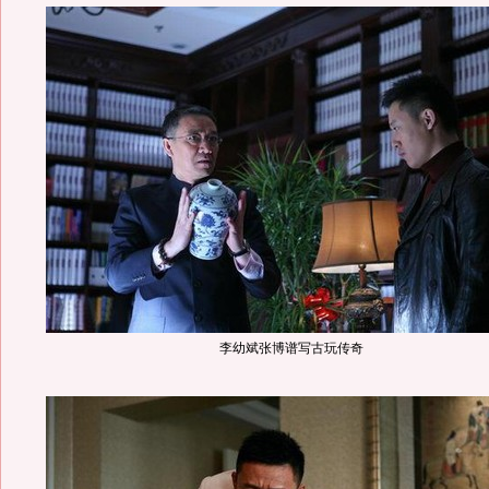
李幼斌张博谱写古玩传奇