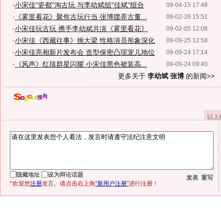
·
小宋佳"瓷都"淘古玩 与李幼斌组"佳斌"组合
09-04-15 17:48
·
《雾里看花》聚焦古玩行当 张博摆弄古董...
09-02-26 15:51
·
小宋佳玩古玩 携手李幼斌共演《雾里看花》
09-02-05 12:08
·
小宋佳《西藏往事》挑大梁 性格演员形象深化
09-09-25 12:58
·
小宋佳亮相新片发布会 造型保密凸现宠儿地位
09-09-24 17:14
·
《风声》红毯群星闪耀 小宋佳黑色裙装高...
09-09-24 09:40
更多关于
李幼斌 张博
的新闻>>
以上
隐藏地址
设为辩论话题
*欢迎您
注册
发言。请点击右上角
“新用户注册”
进行注册！