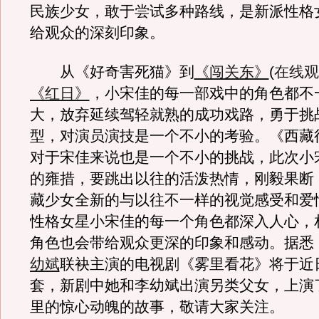
民族少女，敢于尝试多种路线，是新派性格
给观众的深刻印象。
从《好奇害死猫》到
《闯关东》
(
在线观
《红日》
，小宋佳的每一部戏中的角色都不
大，放弃延续驾轻就熟的成功戏路，勇于挑
型，对演员演技是一个不小的考验。《西藏
对于宋佳来说也是一个不小的挑战，此次小
的雍措，要跳出以往的活泼热情，刚毅果断
藏少女全新的与以往不一样的视觉感受和爱
性格女星小宋佳的每一个角色都深入人心，
角色也会带给观众更深的印象和感动。据悉
幼斌
联袂主演的电视剧《雾里看花》将于近
套，新剧中她和李幼斌出演另类父女，上演
里的惊心动魄的故事，敬请大家关注。