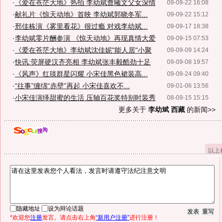
·
《爱在苍茫大地》热拍 李幼斌曹曦文父女深情
09-09-22 16:08
·
献礼片《惊天动地》首映 李幼斌郭晓冬军...
09-09-22 15:12
·
邢佳栋演《雾里看花》很过瘾 对戏李幼斌...
09-09-17 18:38
·
李幼斌零片酬参演 《惊天动地》再现真情大爱
09-09-15 07:53
·
《爱在苍茫大地》李幼斌沈佳妮"能人居"小聚
09-09-09 14:24
·
快讯:荧屏硬汉齐亮相 李幼斌张丰毅酷劲十足
09-09-08 19:57
·
《风声》红毯群星闪耀 小宋佳黑色裙装高...
09-09-24 09:40
·
“往事”缠绵“赤壁”再起 小宋佳喜欢不...
09-01-06 13:56
·
小宋佳演绎甜蜜的生活 压轴百花奖特别时装秀
08-09-15 15:15
更多关于
李幼斌 西藏
的新闻>>
以上
隐藏地址
设为辩论话题
*欢迎您
注册
发言。请点击右上角
“新用户注册”
进行注册！