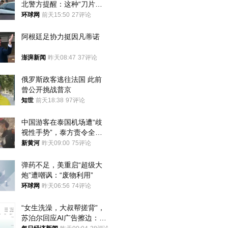
北警方提醒：这种“刀片超
车”，太危险了
环球网
前天15:50
27评论
阿根廷足协力挺因凡蒂诺
澎湃新闻
昨天08:47
37评论
俄罗斯政客逃往法国 此前
曾公开挑战普京
知世
前天18:38
97评论
中国游客在泰国机场遭“歧
视性手势”，泰方责令全面
调查，对责任人采取最严厉
新黄河
昨天09:00
75评论
处分
弹药不足，美重启“超级大
炮”遭嘲讽：“废物利用”
环球网
昨天06:56
74评论
“女生洗澡，大叔帮搓背”，
苏泊尔回应AI广告擦边：视