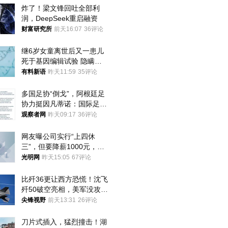
炸了！梁文锋回吐全部利
润，DeepSeek重启融资
财富研究所
前天16:07
36评论
继6岁女童离世后又一患儿
死于基因编辑试验 隐瞒一
年才对外披露
有料新语
昨天11:59
35评论
多国足协“倒戈”，阿根廷足
协力挺因凡蒂诺：国际足联
今后应继续在其领导下前行
观察者网
昨天09:17
36评论
网友曝公司实行“上四休
三”，但要降薪1000元，不
接受只能辞职
光明网
昨天15:05
67评论
比歼36更让西方恐慌！沈飞
歼50破空亮相，美军没攻克
的技术被拿下
尖锋视野
前天13:31
26评论
刀片式插入，猛烈撞击！湖