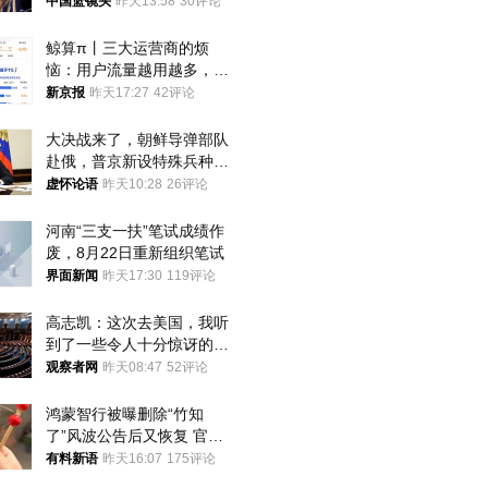
中国篮镜头
昨天13:58
30评论
鲸算π丨三大运营商的烦
恼：用户流量越用越多，收
入却越来越少
新京报
昨天17:27
42评论
大决战来了，朝鲜导弹部队
赴俄，普京新设特殊兵种，
76岁老将扛旗
虚怀论语
昨天10:28
26评论
河南“三支一扶”笔试成绩作
废，8月22日重新组织笔试
界面新闻
昨天17:30
119评论
高志凯：这次去美国，我听
到了一些令人十分惊讶的消
息
观察者网
昨天08:47
52评论
鸿蒙智行被曝删除“竹知
了”风波公告后又恢复 官媒
曾力挺：劝华为要大度的，
有料新语
昨天16:07
175评论
你们适不适合？