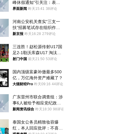
峰休假通知”引关注：表述
不够准确，待修改后印发
界面新闻
昨天15:41
38评论
河南公安机关查实“三支一
扶”招募笔试存在组织作弊
犯罪行为
新京报
昨天16:28
279评论
三连胜！赵松源传射U17国
足2-1勒沃库森U17 淘汰赛
将战河床
射门中国
前天21:50
53评论
国内顶级富豪补缴最多500
亿，万亿海外资产难藏了？
大猫财经Pro
昨天09:16
44评论
广东雷州市联合调查组：涉
事6人被给予相应党纪政务
处分和组织处理
新闻资讯综合
昨天18:30
98评论
泰国女公务员精致妆容爆
红，本人回应批评：不喜欢