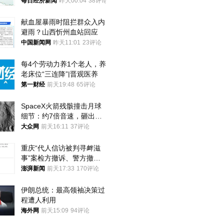
频全下架，已强化内容管理
每日经济新闻
昨天00:04
38评论
与审核
献血屋暴雨时阻拦群众入内
避雨？山西忻州血站回应
中国新闻网
昨天11:01
23评论
每4个劳动力养1个老人，养
老床位“三连降”|晋观医养
第一财经
前天19:48
65评论
SpaceX火箭残骸撞击月球
细节：约7倍音速，砸出直
径约30米撞击坑
大众网
前天16:11
37评论
重庆“代人信访被判寻衅滋
事”案检方撤诉、警方撤
案，两被告人获国赔
澎湃新闻
前天17:33
170评论
伊朗总统：最高领袖决策过
程遭人利用
海外网
前天15:09
94评论