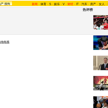
地产
搜狗
新闻
-
体育
-
S
-
娱乐
-
V
-
财经
-
IT
-
汽车
-
房产
-
女人
-
热评榜
内地电视