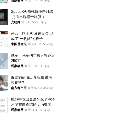
就别看
观察者网
前天18:32
67评论
SpaceX火箭残骸撞击月球
 月面出现撞击坑(图)
光明网
昨天10:55
20评论
茅台，终于从“液体黄金”活
成了“一瓶酒”的样子
中国基金报
昨天00:15
55评论
俄军：乌军伤亡总人数逼近
250万
观察者网
昨天10:07
33评论
假结婚证做出真胚胎 谁有
权销毁?
南方都市报
昨天07:03
35评论
桃酥中吃出金属牙冠？泸溪
河发布调查结论：消费者已
澄清，所发视频情况不属实
观察者网
昨天11:47
30评论