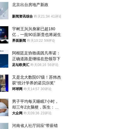
北京出台房地产新政
新闻资讯综合
昨天21:34
41评论
宇树王兴兴身家已超180
亿，一批90后新贵也将诞生
界面新闻
昨天10:22
59评论
阿根廷足协致函因凡蒂诺：
正确道路是继续在您领导下
足坛欧美汇
昨天08:16
56评论
又是北大数院07级！苏炜杰
获“统计学界的诺贝尔奖”
环球网
昨天14:57
30评论
男子平均每天睡眠7小时，
却三年2次脑梗，医生：这
样睡觉更伤身
大众网
昨天09:36
23评论
河南省人社厅回应“带薪错