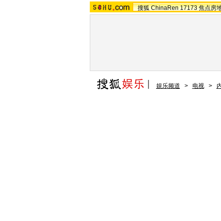
搜狐
ChinaRen
17173
焦点房
娱乐频道
>
电视
>