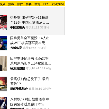
视频
-
播客
-
邮件
-
博客
-
微博
-
BBS
-
我说两句
热身赛-张子宇24+11杨舒
予12分 中国女篮擒尼日利
亚
中国篮镜头
昨天21:22
37评论
国乒男单全军覆没！4人出
战WTT横滨冠军赛均无缘
八强
搜狐体育
昨天18:45
79评论
因严重违纪违法 金融监管
总局原局长李云泽被罢免全
国人大代表
经济观察报
昨天16:24
111评论
最高领袖给总统下了“最后
警告”？
新闻资讯综合
昨天20:19
38评论
八村塁/河村出战世预赛 中
国男篮错过最强日本队