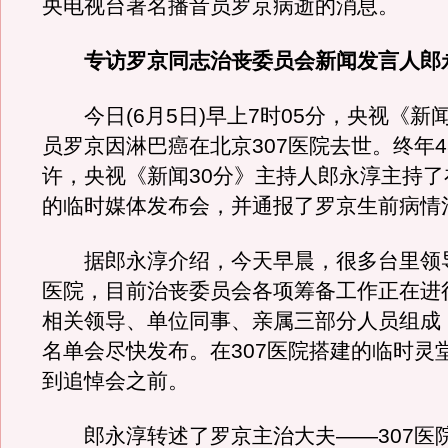
央电视台著名播音员罗京病逝的消息。
专访罗京同志治丧委员会新闻发言人郎
今日(6月5日)早上7时05分，央视《新
员罗京因淋巴癌在北京307医院去世。终年4
许，央视《新闻30分》主持人郎永淳主持了
的临时媒体发布会，并通报了罗京生前病情
据郎永淳介绍，今天早晨，很多台里领导
医院，目前治丧委员会各项筹备工作正在进
相关领导、单位同事、亲属三部分人员组成
名单会尽快发布。在307医院搭建的临时灵
到追悼会之前。
郎永淳转述了罗京主治大夫——307医