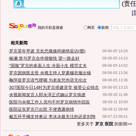
(责任
[
我的天职是搜索
网页
新闻
相关新闻
·
罗京英年早逝 兄长悲痛难抑谢绝采访(图)
09-06-05 14:26
·
杨澜:曾与罗京合作很愉快 望一路走好
09-06-05 14:10
·
"国脸"罗京的多面人生:冷面小生 模范丈夫
09-06-05 14:02
·
罗京因病医去世 央视主持人穿肃穆衣服出镜
09-06-05 13:56
·
鞠萍提罗京语气哽咽 为老友悲伤语无伦次
09-06-05 13:36
·
307医院今日14时为罗京搭建灵堂 接受公众悼念
09-06-05 13:15
·
央视新闻发言人郎永淳正式确认罗京病逝
09-06-05 11:46
·
医院与央视工作人员均不对罗京病情作回应
08-09-11 10:00
·
医院证实罗京已出院 不便透露病情
08-09-11 09:46
·
戴五环手镯支持奥运 李冰冰最关注的还是刘翔
08-07-23 08:41
更多关于
罗京 医院
的新闻>>