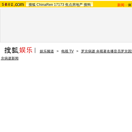
搜狐
ChinaRen
17173
焦点房地产
搜狗
新闻
-
体
娱乐频道
>
电视 TV
>
罗京病逝 央视著名播音员罗京因
京病逝新闻