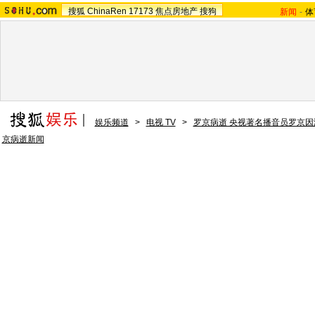
搜狐
ChinaRen
17173
焦点房地产
搜狗
新闻
-
体
娱乐频道
>
电视 TV
>
罗京病逝 央视著名播音员罗京因
京病逝新闻