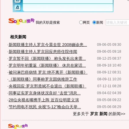
我的天职是搜索
网页
新闻
相关新闻
·
新闻联播主持人罗京今晨去世 2008确诊患...
09-06-05 09:30
·
新闻联播主持人罗京回应患癌住院传闻
09-06-05 09:18
·
罗京暂不回《新闻联播》 称头发长出来需...
08-12-25 08:37
·
罗京明年初重返《新闻联播》 休息在家话...
08-09-18 10:40
·
被问淋巴癌病情 罗京:绝不离开《新闻联播》
08-09-12 08:31
·
《新闻联播》同事称罗京因病推辞工作
08-09-11 10:20
·
央视回应:罗京邢质斌不会退出《新闻联播》
07-12-11 08:28
·
同事证实罗京身体状况良好 “去世”消息...
09-04-02 04:39
·
28位央视名嘴携手上阵 近百位明星义演
09-05-08 09:22
·
节约用电不扰民 央视“5-12”晚会白天举...
09-05-06 08:29
更多关于
罗京 新闻
的新闻>>