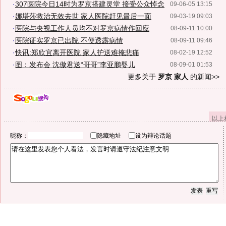
·
307医院今日14时为罗京搭建灵堂 接受公众悼念
09-06-05 13:15
·
娜塔莎救治无效去世 家人医院赶见最后一面
09-03-19 09:03
·
医院与央视工作人员均不对罗京病情作回应
08-09-11 10:00
·
医院证实罗京已出院 不便透露病情
08-09-11 09:46
·
快讯:郑欣宜离开医院 家人护送难掩悲痛
08-02-19 12:52
·
图：发布会 沈傲君送“哥哥”李亚鹏婴儿
08-09-01 01:53
更多关于
罗京 家人
的新闻>>
以上
昵称：
隐藏地址
设为辩论话题