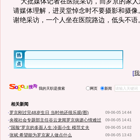
大批媒体记者在医院采访，而罗京的家人
请媒体理解，进灵堂悼念时不要摄影和摄像
谢绝采访，一个人坐在医院路边，低头不语
[
我
我的天职是搜索
网页
新闻
相关新闻
·
罗京刚过完48岁生日 当时他还很乐观(图)
09-06-05 14:44
·
央视社会专题部主任谷云龙闻罗京病逝心情难过
09-06-05 14:41
·
"国脸"罗京的多面人生:冷面小生 模范丈夫
09-06-05 14:02
·
张斌:希望能为罗京家人做点什么
09-06-05 13:43