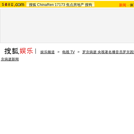
搜狐
ChinaRen
17173
焦点房地产
搜狗
新闻
-
体
娱乐频道
>
电视 TV
>
罗京病逝 央视著名播音员罗京因
京病逝新闻