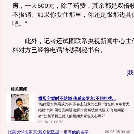
房，一天600元，除了药费，其余都是双倍
不报销。如果你要住那里，你还是跟那边具
吧。”
此外，记者还试图联系央视新闻中心主
料对方已经将电话转移到秘书台。
[
我
相关新闻
撒贝宁暂时不结婚 伤感谈罗京:不想打扰...
"结婚是水到渠成的事,不会去刻意怎么样."他也称,今年暂无
结婚计划. 回答完问题,撒贝宁突然恍然大悟,好奇地问记
者:"法制节目主持人的婚姻大家也关心啊?"...
09-04-10 08:58
·
张泉灵悼念罗京:观众记忆里一定有他的名字
09-06-05 09:40