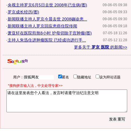
·
央视主持罗京6月5日去世 2008年已生病(图)
09-06-05 09:38
·
罗京成长经历(图)
09-06-05 09:33
·
新闻联播主持人罗京今晨去世 2008确诊患...
09-06-05 09:30
·
新闻联播主持人罗京回应患癌住院传闻
09-06-05 09:18
·
萧亚轩在医院煎熬8小时 护母切除子宫肿瘤(图)
07-05-18 11:26
·
主持人朱迅住进肿瘤医院 已经成功进行手...
07-05-12 11:28
更多关于
罗京 医院
的新闻>>
用户：
匿名
隐藏地址
设为辩论话题
*搜狗拼音输入法，中文处理专家>>