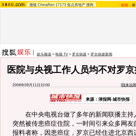
搜狐
ChinaRen
17173
焦点房地产
搜狗
新闻
-
体
娱乐频道
>
电视 TV
>
罗京病逝
>
罗京病逝新闻
医院与央视工作人员均不对罗京
2008年09月11日10:00
[
我来说
来源：
津报网-城市快报
在中央电视台做了多年的新闻联播主持
突然被传患癌症住院，一时间引来众多网友
报料者称，因患癌症，罗京已经住进北京西