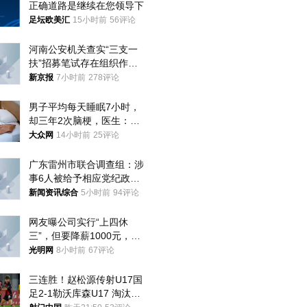
正确道路是继续在您领导下
足坛欧美汇
15小时前
56评论
河南公安机关查实“三支一
扶”招募笔试存在组织作弊
犯罪行为
新京报
7小时前
278评论
男子平均每天睡眠7小时，
却三年2次脑梗，医生：这
样睡觉更伤身
大众网
14小时前
25评论
广东雷州市联合调查组：涉
事6人被给予相应党纪政务
处分和组织处理
新闻资讯综合
5小时前
94评论
网友曝公司实行“上四休
三”，但要降薪1000元，不
接受只能辞职
光明网
8小时前
67评论
三连胜！赵松源传射U17国
足2-1勒沃库森U17 淘汰赛