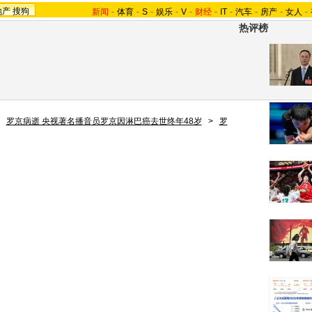
地产
搜狗
新闻
-
体育
-
S
-
娱乐
-
V
-
财经
-
IT
-
汽车
-
房产
-
女人
-
热评榜
>
罗京病逝 央视著名播音员罗京因淋巴癌去世终年48岁
>
罗