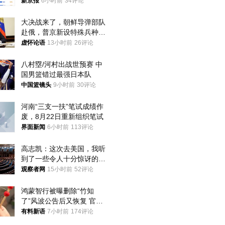
入却越来越少
新京报
6小时前
34评论
大决战来了，朝鲜导弹部队
赴俄，普京新设特殊兵种，
76岁老将扛旗
虚怀论语
13小时前
26评论
八村塁/河村出战世预赛 中
国男篮错过最强日本队
中国篮镜头
9小时前
30评论
河南“三支一扶”笔试成绩作
废，8月22日重新组织笔试
界面新闻
6小时前
113评论
高志凯：这次去美国，我听
到了一些令人十分惊讶的消
息
观察者网
15小时前
52评论
鸿蒙智行被曝删除“竹知
了”风波公告后又恢复 官媒
曾力挺：劝华为要大度的，
有料新语
7小时前
174评论
你们适不适合？