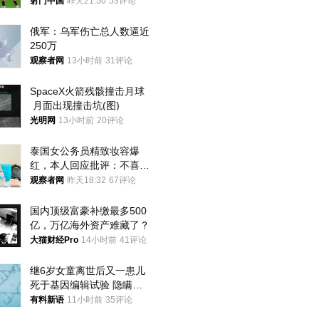
将战河床
射门中国
昨天21:50
53评论
俄军：乌军伤亡总人数逼近
250万
观察者网
13小时前
31评论
SpaceX火箭残骸撞击月球
 月面出现撞击坑(图)
光明网
13小时前
20评论
泰国女公务员精致妆容爆
红，本人回应批评：不喜欢
就别看
观察者网
昨天18:32
67评论
国内顶级富豪补缴最多500
亿，万亿海外资产难藏了？
大猫财经Pro
14小时前
41评论
继6岁女童离世后又一患儿
死于基因编辑试验 隐瞒一
年才对外披露
有料新语
11小时前
35评论