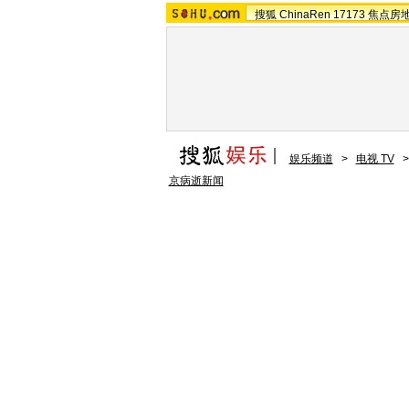
搜狐
ChinaRen
17173
焦点房
娱乐频道
>
电视 TV
京病逝新闻