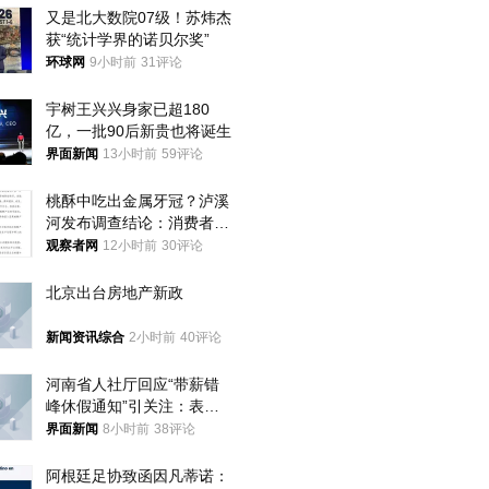
又是北大数院07级！苏炜杰
获“统计学界的诺贝尔奖”
环球网
9小时前
31评论
宇树王兴兴身家已超180
亿，一批90后新贵也将诞生
界面新闻
13小时前
59评论
桃酥中吃出金属牙冠？泸溪
河发布调查结论：消费者已
澄清，所发视频情况不属实
观察者网
12小时前
30评论
北京出台房地产新政
新闻资讯综合
2小时前
40评论
河南省人社厅回应“带薪错
峰休假通知”引关注：表述
不够准确，待修改后印发
界面新闻
8小时前
38评论
阿根廷足协致函因凡蒂诺：