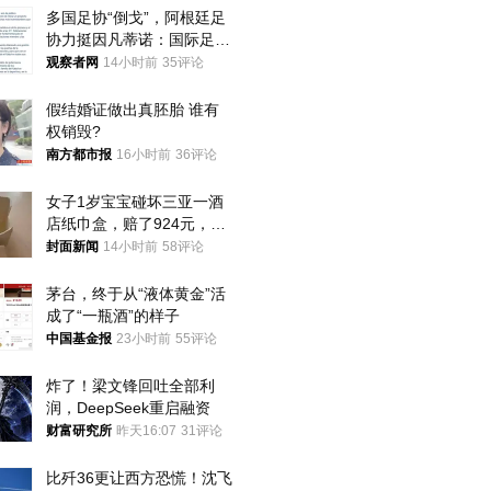
多国足协“倒戈”，阿根廷足
协力挺因凡蒂诺：国际足联
今后应继续在其领导下前行
观察者网
14小时前
35评论
假结婚证做出真胚胎 谁有
权销毁?
南方都市报
16小时前
36评论
女子1岁宝宝碰坏三亚一酒
店纸巾盒，赔了924元，发
帖吐槽后酒店退还一半的
封面新闻
14小时前
58评论
钱，当地市监局回应
茅台，终于从“液体黄金”活
成了“一瓶酒”的样子
中国基金报
23小时前
55评论
炸了！梁文锋回吐全部利
润，DeepSeek重启融资
财富研究所
昨天16:07
31评论
比歼36更让西方恐慌！沈飞