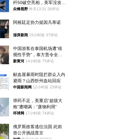
歼50破空亮相，美军没攻克
的技术被拿下
尖锋视野
昨天13:31
26评论
阿根廷足协力挺因凡蒂诺
澎湃新闻
15小时前
37评论
中国游客在泰国机场遭“歧
视性手势”，泰方责令全面
调查，对责任人采取最严厉
新黄河
14小时前
75评论
处分
献血屋暴雨时阻拦群众入内
避雨？山西忻州血站回应
中国新闻网
12小时前
23评论
弹药不足，美重启“超级大
炮”遭嘲讽：“废物利用”
环球网
17小时前
74评论
俄罗斯政客逃往法国 此前
曾公开挑战普京