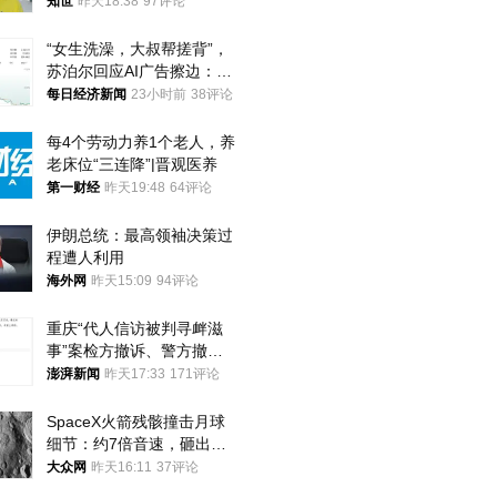
知世
昨天18:38
97评论
“女生洗澡，大叔帮搓背”，
苏泊尔回应AI广告擦边：视
频全下架，已强化内容管理
每日经济新闻
23小时前
38评论
与审核
每4个劳动力养1个老人，养
老床位“三连降”|晋观医养
第一财经
昨天19:48
64评论
伊朗总统：最高领袖决策过
程遭人利用
海外网
昨天15:09
94评论
重庆“代人信访被判寻衅滋
事”案检方撤诉、警方撤
案，两被告人获国赔
澎湃新闻
昨天17:33
171评论
SpaceX火箭残骸撞击月球
细节：约7倍音速，砸出直
径约30米撞击坑
大众网
昨天16:11
37评论