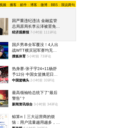
视频
-
播客
-
邮件
-
博客
-
微博
-
BBS
-
我说两句
因严重违纪违法 金融监管
总局原局长李云泽被罢免全
国人大代表
经济观察报
7小时前
111评论
国乒男单全军覆没！4人出
战WTT横滨冠军赛均无缘
八强
搜狐体育
5小时前
73评论
热身赛-张子宇24+11杨舒
予12分 中国女篮擒尼日利
亚
中国篮镜头
2小时前
33评论
最高领袖给总统下了“最后
警告”？
新闻资讯综合
3小时前
34评论
鲸算π丨三大运营商的烦
恼：用户流量越用越多，收