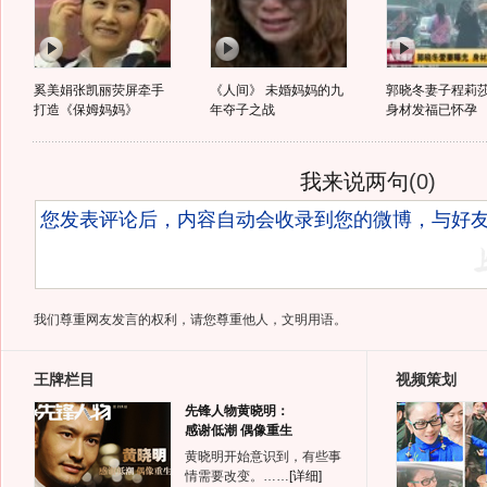
奚美娟张凯丽荧屏牵手
《人间》 未婚妈妈的九
郭晓冬妻子程莉
打造《保姆妈妈》
年夺子之战
身材发福已怀孕
我来说两句
(
0
)
我们尊重网友发言的权利，请您尊重他人，文明用语。
王牌栏目
视频策划
先锋人物黄晓明：
感谢低潮 偶像重生
黄晓明开始意识到，有些事
情需要改变。……
[详细]