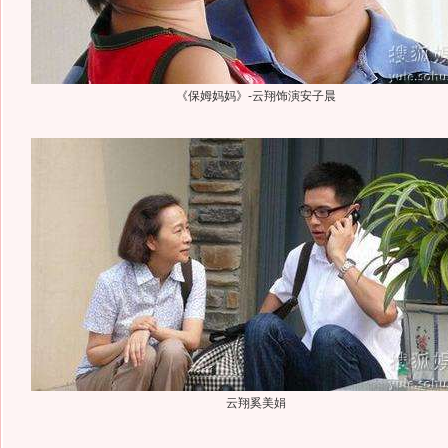
《保姆妈妈》-云翔饰演安子晨
云翔奚美娟