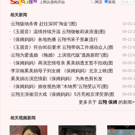
上网从搜狗开始
网页
新闻
相关新闻
·
云翔版纳杀青 赶往深圳"淘金"(图)
10-01-
·
《玉观音》温情持续升温 云翔饶敏莉谈浪漫(图)
09-12-
·
《保姆妈妈》各地热播 云翔书呆子形象流行
09-12-
·
《玉观音》符合80后要求 云翔带病工作感动众人(图
09-12-
·
云翔为爱逃婚 《晚婚》上演现代版"逃跑新郎"(图)
09-12-
·
《保姆妈妈》再演悲情母亲 奚美娟透支暂不拍戏(图
09-05-
·
李宗翰奚美娟母子到女婿 《保姆妈妈》北京上映(图
09-05-
·
奚美娟出演悲情剧《保姆妈妈》 为角色剪长发
09-05-
·
《保姆妈妈》掀收视热潮 "木纳男"云翔受认可(图)
09-05-
·
云翔主演催泪大戏《保姆妈妈》5月亮相京津荧屏(图
09-05-
更多关于
云翔 保姆
的新闻>
相关视频新闻