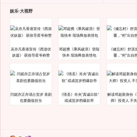
娱乐·大视野
吴亦凡香港宣传《西游伏
邓超携《乘风破浪》登陆
《健忘村》舒淇
妖篇》 获徐导星爷称赞
快本 现场释放表情包
覆，“村”出自
闫妮亦正亦谐占贺岁 喜剧
《情圣》肖央“真诚出轨”
解读邓超新身份《
也要颜值担当
或成贺岁档爆款帝
师》投资人 不