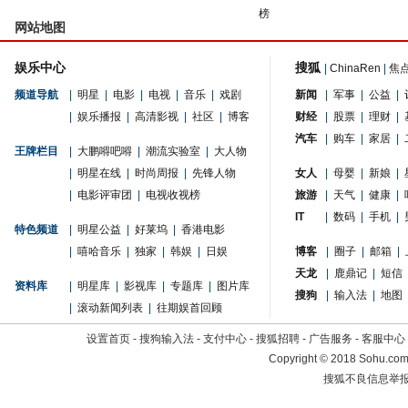
榜
网站地图
娱乐中心
搜狐
|
ChinaRen
|
焦
频道导航
|
明星
|
电影
|
电视
|
音乐
|
戏剧
新闻
|
军事
|
公益
|
|
娱乐播报
|
高清影视
|
社区
|
博客
财经
|
股票
|
理财
|
汽车
|
购车
|
家居
|
王牌栏目
|
大鹏嘚吧嘚
|
潮流实验室
|
大人物
|
明星在线
|
时尚周报
|
先锋人物
女人
|
母婴
|
新娘
|
|
电影评审团
|
电视收视榜
旅游
|
天气
|
健康
|
IT
|
数码
|
手机
|
特色频道
|
明星公益
|
好莱坞
|
香港电影
|
嘻哈音乐
|
独家
|
韩娱
|
日娱
博客
|
圈子
|
邮箱
|
天龙
|
鹿鼎记
|
短信
资料库
|
明星库
|
影视库
|
专题库
|
图片库
搜狗
|
输入法
|
地图
|
滚动新闻列表
|
往期娱首回顾
设置首页
-
搜狗输入法
-
支付中心
-
搜狐招聘
-
广告服务
-
客服中心
Copyright
©
2018 Sohu.com 
搜狐不良信息举