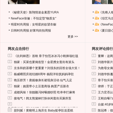
《秘密天使》陈翔情迷金素恩YURA
《先锋人
NewFace张俪：不怕定型“物质女”
《综艺马
明星时尚周报：女明星的欲望衣橱
《NewF
日韩时尚周报
好莱坞街拍周报
《夏日甜
更多 >>
网友点击排行
网友评论排行
1
1
《比利林恩》首映 章子怡范冰冰冯小刚捧场红毯
董卿：这两
2
2
独家：买菜也要拗造型！金星携女逛街有派头
刘德华新片
3
3
京东和奶茶哪个更重要？刘强东的回答全场大笑！
为救母女俩
4
4
杨威晒照庆祝结婚8周年 杨阳洋轻抚妈妈孕肚
刘德华扮邋
5
5
艳压群芳！唐嫣修身长裙现身活动 仙气儿足
章子怡斥港
6
6
独家：姚晨带小土豆逛商场 购置产后新衣
律师：于正
7
7
成都风味！张靓颖冯轲曝婚纱照 吃串串打麻将
王力宏否认
8
8
接地气！阔太熊黛林打扮休闲逛街买厕所泵
王刚自曝7
9
9
台媒:40
马蓉离婚后，砸1000万人民币给媒体要求删掉这照片
10
10
甜到腻！黄晓明上海庆生 Baby挺孕肚送蛋糕
陈冠希：假