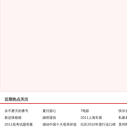
近期热点关注
永不磨灭的番号
夏日甜心
7电影
快乐
新还珠格格
姚明退役
2011上海车展
私募
2011高考试题答案
感动中国十大母亲评选
社区2010年度行业口碑
贵州