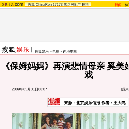
搜狐
ChinaRen
17173
焦点房地产
搜狗
新闻
-
体
搜狐娱乐
>
电视
>
内地电视
《保姆妈妈》再演悲情母亲 奚美
戏
2009年05月31日08:07
[
我来
来源：
北京娱乐信报
作者：王大鸣