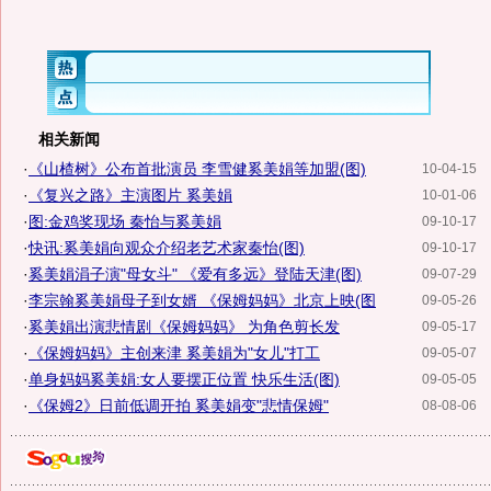
相关新闻
·
《山楂树》公布首批演员 李雪健奚美娟等加盟(图)
10-04-15
·
《复兴之路》主演图片 奚美娟
10-01-06
·
图:金鸡奖现场 秦怡与奚美娟
09-10-17
·
快讯:奚美娟向观众介绍老艺术家秦怡(图)
09-10-17
·
奚美娟涓子演"母女斗" 《爱有多远》登陆天津(图)
09-07-29
·
李宗翰奚美娟母子到女婿 《保姆妈妈》北京上映(图
09-05-26
·
奚美娟出演悲情剧《保姆妈妈》 为角色剪长发
09-05-17
·
《保姆妈妈》主创来津 奚美娟为"女儿"打工
09-05-07
·
单身妈妈奚美娟:女人要摆正位置 快乐生活(图)
09-05-05
·
《保姆2》日前低调开拍 奚美娟变"悲情保姆"
08-08-06