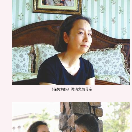
《保姆妈妈》再演悲情母亲