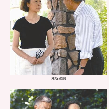
奚美娟剧照