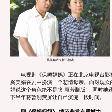
奚美娟透支暂不拍戏
电视剧《保姆妈妈》正在北京电视台影
奚美娟在剧中扮演一个悲情母亲。面对观众
娟说这个角色绝不是“刘慧芳翻版”，同时她
下半年将暂别荧屏让自己沉淀一段时间。
聊《保姆妈妈》 情节非常有震撼力